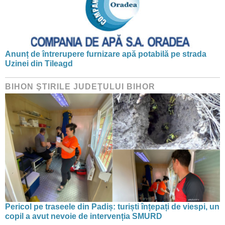
Anunț de întrerupere furnizare apă potabilă pe strada
Uzinei din Tileagd
BIHON ŞTIRILE JUDEŢULUI BIHOR
Pericol pe traseele din Padiș: turiști înțepați de viespi, un
copil a avut nevoie de intervenția SMURD