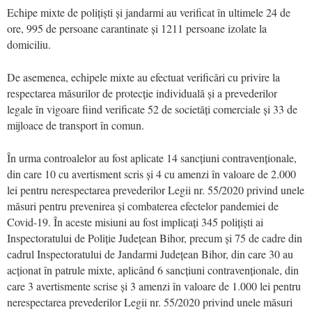
Echipe mixte de polițiști și jandarmi au verificat în ultimele 24 de
ore, 995 de persoane carantinate și 1211 persoane izolate la
domiciliu.
De asemenea, echipele mixte au efectuat verificări cu privire la
respectarea măsurilor de protecție individuală și a prevederilor
legale în vigoare fiind verificate 52 de societăți comerciale și 33 de
mijloace de transport în comun.
În urma controalelor au fost aplicate 14 sancțiuni contravenționale,
din care 10 cu avertisment scris și 4 cu amenzi în valoare de 2.000
lei pentru nerespectarea prevederilor Legii nr. 55/2020 privind unele
măsuri pentru prevenirea și combaterea efectelor pandemiei de
Covid-19. În aceste misiuni au fost implicați 345 polițiști ai
Inspectoratului de Poliție Județean Bihor, precum și 75 de cadre din
cadrul Inspectoratului de Jandarmi Județean Bihor, din care 30 au
acționat în patrule mixte, aplicând 6 sancțiuni contravenționale, din
care 3 avertismente scrise și 3 amenzi în valoare de 1.000 lei pentru
nerespectarea prevederilor Legii nr. 55/2020 privind unele măsuri