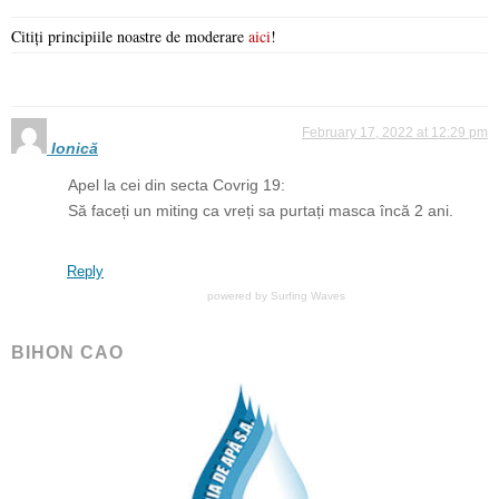
Citiți principiile noastre de moderare
aici
!
February 17, 2022 at 12:29 pm
Ionică
Apel la cei din secta Covrig 19:
Să faceți un miting ca vreți sa purtați masca încă 2 ani.
Reply
powered by
Surfing Waves
BIHON CAO