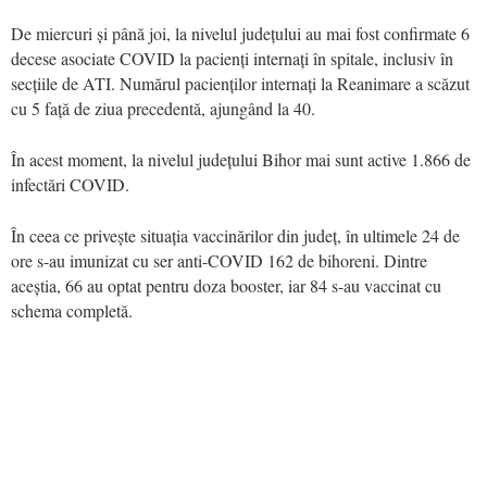
De miercuri și până joi, la nivelul județului au mai fost confirmate 6
decese asociate COVID la pacienți internați în spitale, inclusiv în
secțiile de ATI. Numărul pacienților internați la Reanimare a scăzut
cu 5 față de ziua precedentă, ajungând la 40.
În acest moment, la nivelul județului Bihor mai sunt active 1.866 de
infectări COVID.
În ceea ce privește situația vaccinărilor din județ, în ultimele 24 de
ore s-au imunizat cu ser anti-COVID 162 de bihoreni. Dintre
aceștia, 66 au optat pentru doza booster, iar 84 s-au vaccinat cu
schema completă.