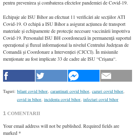
pentru prevenirea și combaterea efectelor pandemiei de Covid-19.
Echipaje ale ISU Bihor au efectuat 11 verificări ale secțiilor ATI
Covid-19. O echipă a ISU Bihor a asigurat acțiunea de transport
materiale și echipamente de protecție necesare vaccinării împotriva
Covid-19. Personalul ISU BH coordonează în permanență suportul
operațional și fluxul informațional la nivelul Centrului Județean de
Comandă și Coordonare a Intervenției (CJCCI). În misiunile
menționate au fost implicate 33 de cadre ale ISU “Crișana“.
Taguri:
bilant covid bihor
,
carantinati covid bihor
,
cazuri covid bihor
,
covid in bihor
,
incidenta covid bihor
,
infectari covid bihor
1
COMENTARII
Your email address will not be published.
Required fields are
marked
*