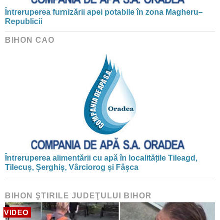
Întreruperea furnizării apei potabile în zona Magheru–
Republicii
BIHON CAO
Întreruperea alimentării cu apă în localitățile Tileagd,
Tilecuș, Șerghiș, Vârciorog și Fâșca
BIHON ŞTIRILE JUDEŢULUI BIHOR
VIDEO