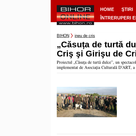
HOME
ŞTIRI
ÎNTRERUPERI 
BIHON
ineu de cris
„Căsuța de turtă dul
Criş şi Girişu de Cr
Proiectul „Căsuța de turtă dulce”, un spectacol
implementat de Asociația Culturală D’ART, a a