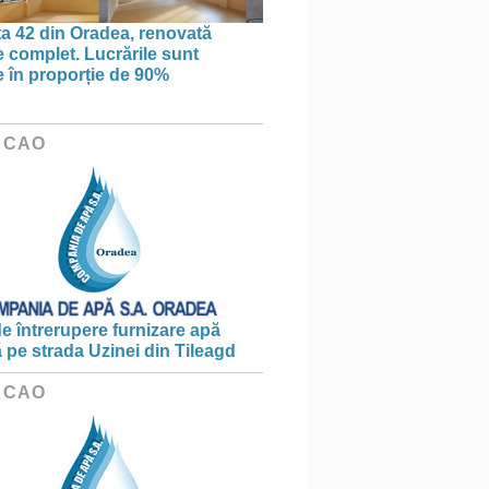
ța 42 din Oradea, renovată
 complet. Lucrările sunt
te în proporție de 90%
 CAO
e întrerupere furnizare apă
ă pe strada Uzinei din Tileagd
 CAO