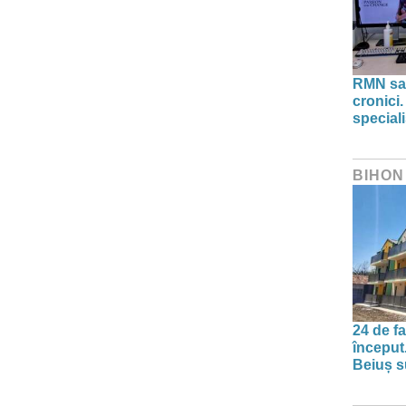
RMN sau
cronici.
speciali
BIHON
24 de f
început
Beiuș s