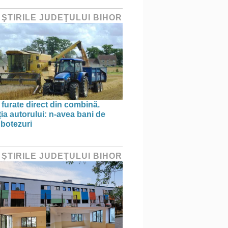
 ŞTIRILE JUDEŢULUI BIHOR
 furate direct din combină.
ția autorului: n-avea bani de
 botezuri
 ŞTIRILE JUDEŢULUI BIHOR