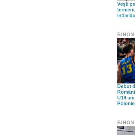
Vești pe
termenu
individu
BIHON
Debut d
Românie
U16 ani.
Polonie
BIHON