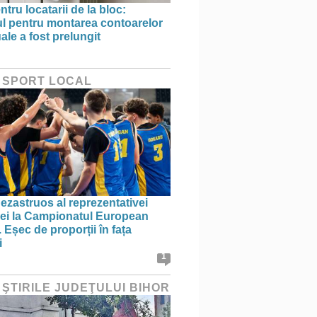
ntru locatarii de la bloc:
l pentru montarea contoarelor
ale a fost prelungit
 SPORT LOCAL
ezastruos al reprezentativei
i la Campionatul European
 Eșec de proporții în fața
i
1
 ŞTIRILE JUDEŢULUI BIHOR