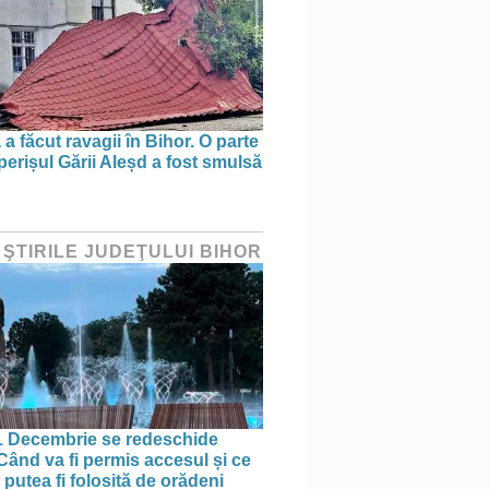
a făcut ravagii în Bihor. O parte
perișul Gării Aleșd a fost smulsă
 ŞTIRILE JUDEŢULUI BIHOR
1 Decembrie se redeschide
 Când va fi permis accesul și ce
putea fi folosită de orădeni