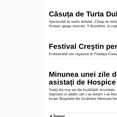
Căsuța de Turta Dul
Spectacolul de teatru intitulat „Căsuţa de turt
Grimm) ajunge miercuri, 9 decembrie, la copi
Festival Creştin pe
Evenimentul este organizat de Fundaţia Comu
Minunea unei zile d
asistați de Hospic
Veniți din oraș sau din localitățile învecinate
împreună cu adulții care i-au însoțit) s-au bucu
locație Kingsland din localitatea bihoreană In
Înapoi