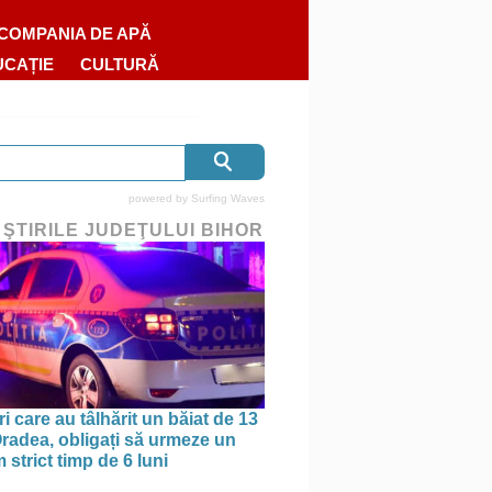
COMPANIA DE APĂ
UCAȚIE
CULTURĂ
powered by
Surfing Waves
 ŞTIRILE JUDEŢULUI BIHOR
ri care au tâlhărit un băiat de 13
 Oradea, obligați să urmeze un
strict timp de 6 luni