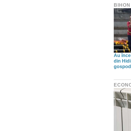
BIHON
Au înce
din Hid
gospodă
ECON