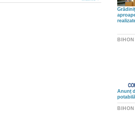
Grădini
aproape
realiza
BIHON
Anunț d
potabil
BIHON