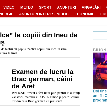
VIDEO
METEO
SPORT
ANUNȚURI
ANGAJĂRI
ENERGIE
ANUNTURI INTERES PUBLIC
ECONOMIC
ED
ce” la copiii din Ineu de
iş
 de teatru cu păpuși pentru copiii din mediul rural,
BIHON
juns la final.
Examen de lucru la
Brac german, câini
de Aret
Doi tine
Weekendul trecut a fost unul plin pentru mai mulţi
ani, în
vânători, membri ai AJVPS Bihor şi pentru câinii
program 
lor din rasa Brac german cu păr scurt.