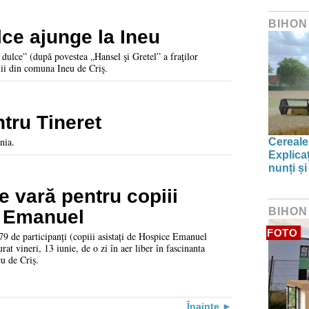
BIHON
ce ajunge la Ineu
ă dulce” (după povestea „Hansel şi Gretel” a fraţilor
ii din comuna Ineu de Criş.
ntru Tineret
nia.
Cereale
Explica
nunți și
e vară pentru copiii
BIHON
e Emanuel
FOTO
, 79 de participanți (copiii asistați de Hospice Emanuel
rat vineri, 13 iunie, de o zi în aer liber în fascinanta
eu de Criș.
Înainte