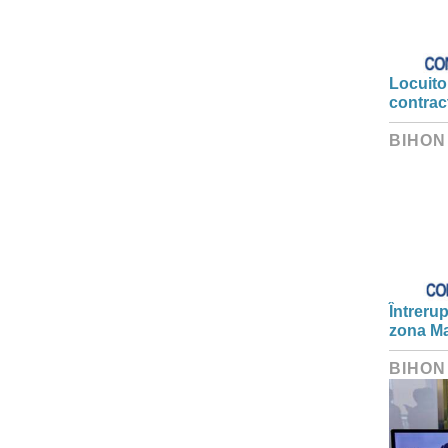
Locuitor
contrac
BIHON
Întrerup
zona Ma
BIHON