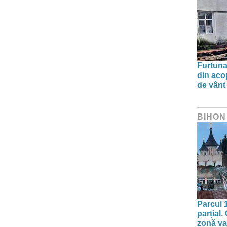
Furtuna 
din aco
de vânt
BIHON
Parcul 
parțial.
zonă va 