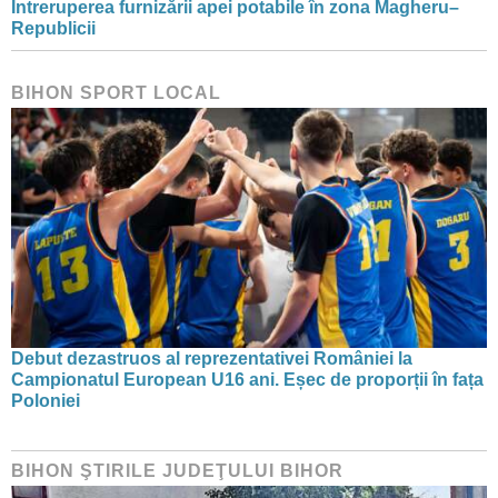
Întreruperea furnizării apei potabile în zona Magheru–
Republicii
BIHON SPORT LOCAL
Debut dezastruos al reprezentativei României la
Campionatul European U16 ani. Eșec de proporții în fața
Poloniei
BIHON ŞTIRILE JUDEŢULUI BIHOR