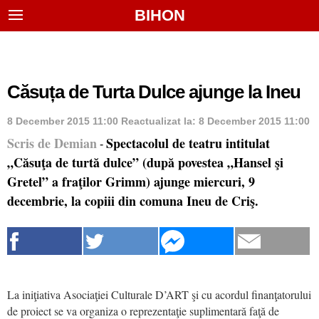
BIHON
Căsuța de Turta Dulce ajunge la Ineu
8 December 2015 11:00
Reactualizat la:
8 December 2015 11:00
Scris de Demian
Spectacolul de teatru intitulat
-
„Căsuţa de turtă dulce” (după povestea „Hansel şi
Gretel” a fraţilor Grimm) ajunge miercuri, 9
decembrie, la copiii din comuna Ineu de Criş.
La iniţiativa Asociaţiei Culturale D’ART şi cu acordul finanţatorului
de proiect se va organiza o reprezentaţie suplimentară faţă de