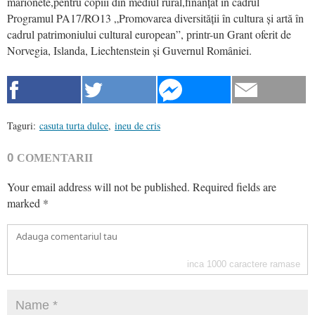
marionete,pentru copiii din mediul rural,finanțat în cadrul
Programul PA17/RO13 „Promovarea diversității în cultura și artă în
cadrul patrimoniului cultural european”, printr-un Grant oferit de
Norvegia, Islanda, Liechtenstein și Guvernul României.
Taguri:
casuta turta dulce
,
ineu de cris
0
COMENTARII
Your email address will not be published.
Required fields are
marked
*
inca
1000
caractere ramase