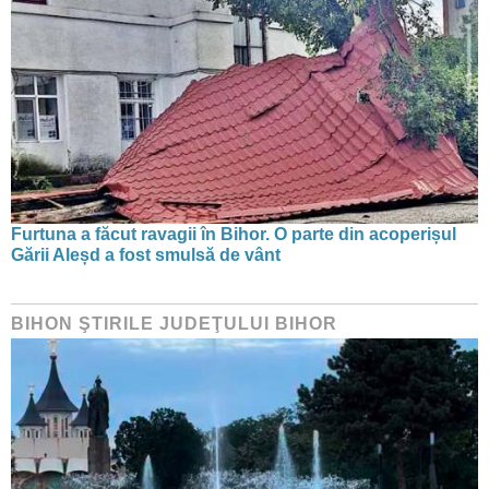
Furtuna a făcut ravagii în Bihor. O parte din acoperișul
Gării Aleșd a fost smulsă de vânt
BIHON ŞTIRILE JUDEŢULUI BIHOR