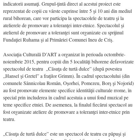
indicatorii asumaţi. Grupul-ţintă direct al acestui proiect este
reprezentat de copii cu vârste cuprinse între 5 şi 10 ani din mediul
rural bihorean, care vor participa la spectacolele de teatru şi la
atelierele de promovare a toleranţei inter-etnice. Spectacolul şi
atelierul de promovare a toleranţei sunt organizate cu sprijinul
Fundaţiei Ruhama şi al Primăriei Comunei Ineu de Criş.
Asociaţia Culturală D’ART a organizat în perioada octombrie-
noiembrie 2015, pentru copiii din 5 localităţi bihorene defavorizate
spectacolul de teatru „Căsuţa de turtă dulce” (după povestea
„Hansel şi Gretel” a fraţilor Grimm). În cadrul spectacolului (din
comunele Sânnicolau Român, Oșorhei, Pomezeu, Borş şi Nojorid)
au fost promovate elemente specifice identităţii culturale rrome, în
special prin includerea în cadrul acestuia a unui fond muzical pe
teme specifice etniei. De asemenea, la finalul fiecărui spectacol au
fost organizate ateliere de promovare a toleranţei inter-etnice prin
teatru.
„Căsuţa de turtă dulce” este un spectacol de teatru cu păpuşi şi