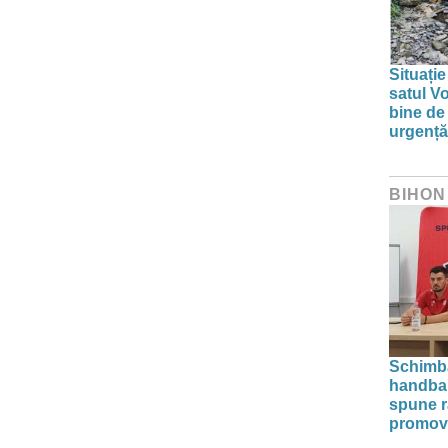
Situație
satul V
bine de 
urgență
BIHON
Schimba
handba
spune r
promova