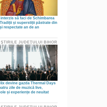
 interzis să faci de Schimbarea
 Tradiții și superstiții păstrate din
 și respectate an de an
 ŞTIRILE JUDEŢULUI BIHOR
elix devine gazda Thermal Days
atru zile de muzică live,
ole și experiențe de neuitat