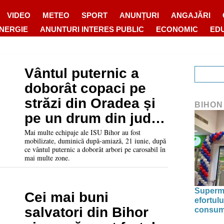
VIDEO
METEO
SPORT
ANUNȚURI
ANGAJĂRI
ENERGIE
ANUNTURI INTERES PUBLIC
ECONOMIC
ED
Vântul puternic a
doborât copaci pe
străzi din Oradea și
BIHON
pe un drum din județ.
Unde au intervenit
Mai multe echipaje ale ISU Bihor au fost
mobilizate, duminică după-amiază, 21 iunie, după
pompierii
ce vântul puternic a doborât arbori pe carosabil în
mai multe zone.
Superma
Cei mai buni
efortulu
salvatori din Bihor
consumu