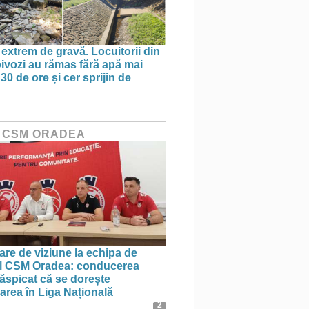
 extrem de gravă. Locuitorii din
oivozi au rămas fără apă mai
30 de ore și cer sprijin de
 CSM ORADEA
re de viziune la echipa de
l CSM Oradea: conducerea
ăspicat că se dorește
rea în Liga Națională
2