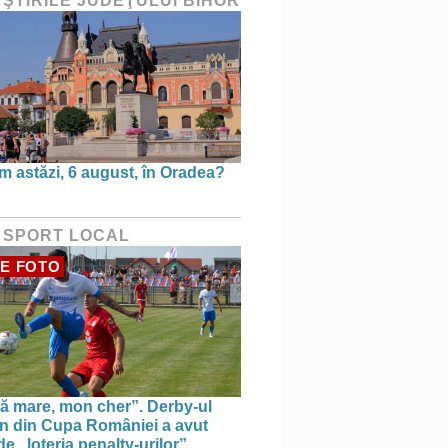
 ŞTIRILE JUDEŢULUI BIHOR
m astăzi, 6 august, în Oradea?
 SPORT LOCAL
E FOTO
ă mare, mon cher”. Derby-ul
n din Cupa României a avut
e „loteria penalty-urilor”