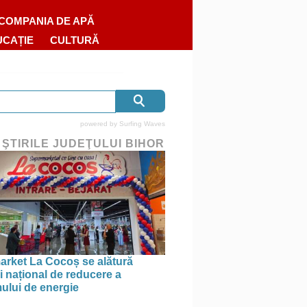
COMPANIA DE APĂ
UCAȚIE
CULTURĂ
powered by
Surfing Waves
 ŞTIRILE JUDEŢULUI BIHOR
rket La Cocoș se alătură
i național de reducere a
lui de energie