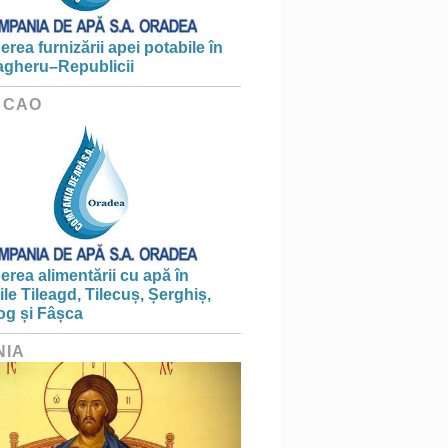
erea furnizării apei potabile în
gheru–Republicii
 CAO
erea alimentării cu apă în
țile Tileagd, Tilecuș, Șerghiș,
og și Fâșca
NIA