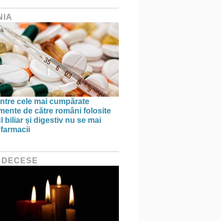
NIA
ntre cele mai cumpărate
ente de către români folosite
ul biliar și digestiv nu se mai
 farmacii
 DECESE