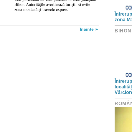
Bihor. Autoritățile avertizează turiștii să evite
zona montană și traseele expuse.
Întrerup
zona Ma
Înainte
BIHON
Întrerup
localită
Vârcior
ROMÂ