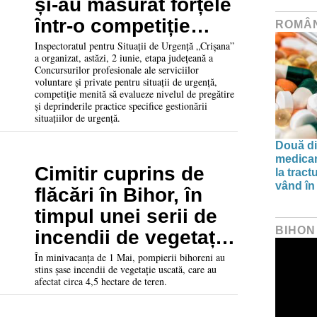
și-au măsurat forțele
într-o competiție
ROMÂ
organizată de ISU
Inspectoratul pentru Situații de Urgență „Crișana”
a organizat, astăzi, 2 iunie, etapa județeană a
Concursurilor profesionale ale serviciilor
voluntare și private pentru situații de urgență,
competiție menită să evalueze nivelul de pregătire
și deprinderile practice specifice gestionării
situațiilor de urgență.
Două di
medicam
Cimitir cuprins de
la tract
vând în
flăcări în Bihor, în
timpul unei serii de
BIHON
incendii de vegetație
de 1 Mai
În minivacanța de 1 Mai, pompierii bihoreni au
stins șase incendii de vegetație uscată, care au
afectat circa 4,5 hectare de teren.