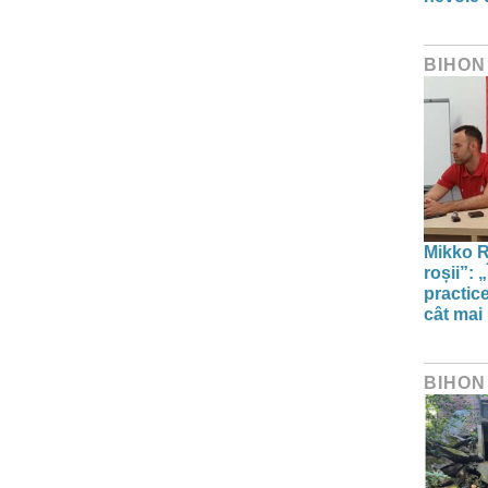
BIHON
Mikko Ri
roșii”: 
practic
cât mai
BIHON