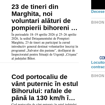
23 de tineri din
Decese 
Marghita, noi
voluntari alături de
BIHON
pompierii bihoreni în
programul „Salvator
În perioadele 18–19 aprilie 2026 și 25–26 aprilie
2026, la sediul Detașamentului de Pompieri
din pasiune”
Marghita, 23 de tineri au participat la cursul
introductiv general destinat voluntarilor înscriși în
programul „Salvator din pasiune”, desfășurat de
Inspectoratul pentru Situații de Urgență „Crișana”
al județului Bihor.
Locuitor
contrac
Cod portocaliu de
BIHON
vânt puternic în estul
Bihorului: rafale de
până la 130 km/h în
zona montană
Cod portocaliu de vânt puternic în estul județului