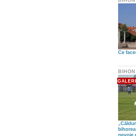
BIHON
Ce face
BIHON
GALERI
„Căldur
bihorea
nevoie d