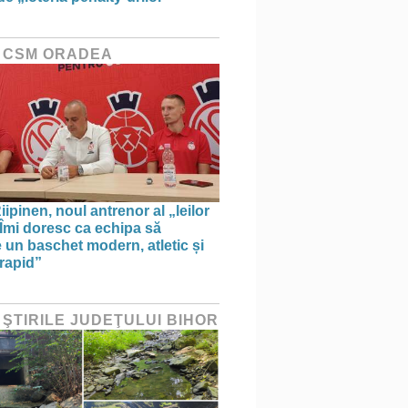
 CSM ORADEA
ipinen, noul antrenor al „leilor
„Îmi doresc ca echipa să
e un baschet modern, atletic și
 rapid”
 ŞTIRILE JUDEŢULUI BIHOR