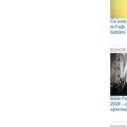
Ce este
la Față.
bătrâni
BIHON
Băile F
2026 – p
spectac