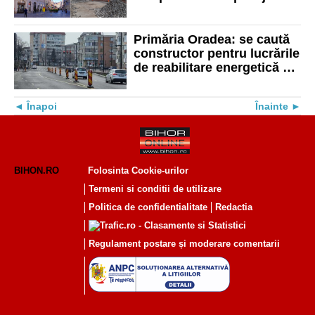
reutilizat de primărie la alte
lucrări
Primăria Oradea: se caută
constructor pentru lucrările
de reabilitare energetică ale
blocurilor din zona Dimitrie
Cantemir
Înapoi
Înainte
BIHON.RO
Folosinta Cookie-urilor
Termeni si conditii de utilizare
Politica de confidentialitate
Redactia
Regulament postare și moderare comentarii