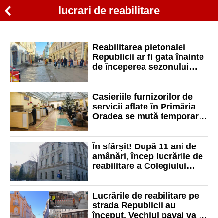
lucrari de reabilitare
Reabilitarea pietonalei
Republicii ar fi gata înainte
de începerea sezonului
estival. Termenul promis de
Primăria Oradea
Casieriile furnizorilor de
servicii aflate în Primăria
Oradea se mută temporar.
Vezi unde îți poți plăti acum
facturile
În sfârșit! După 11 ani de
amânări, încep lucrările de
reabilitare a Colegiului
Național „Mihai Eminescu”
Lucrările de reabilitare pe
strada Republicii au
început. Vechiul pavaj va fi