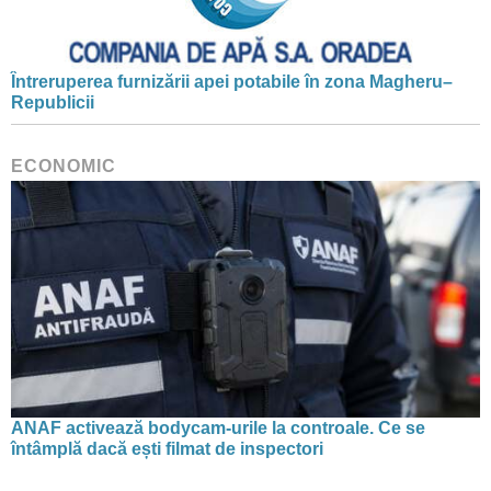
Întreruperea furnizării apei potabile în zona Magheru–
Republicii
ECONOMIC
ANAF activează bodycam-urile la controale. Ce se
întâmplă dacă ești filmat de inspectori