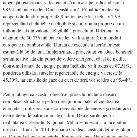
amenajări exterioare, valoarea totală a investiției ridicându-se la
98,94 milioane de lei. Din această sumă, Primăria Oradea va
acoperi din fonduri proprii 48,9 milioane de lei, inclusiv TVA,
reprezentând cheltuielile neeligibile și contribuția proprie de un
milion de lei din valoarea eligibilă a proiectului. Diferența, în
cuantum de 50,036 milioane de lei, va fi asigurată din fonduri
europene nerambursabile. Durata de execuție a lucrărilor este
estimată la 36 de luni. Implementarea proiectului va aduce beneficii
semnificative atât din punct de vedere energetic, cât și de mediu.
Consumul anual de energie pentru încălzire va fi redus cu 87,51%,
ponderea utilizării surselor regenerabile de energie va crește la
45,39%, iar emisiile de gaze cu efect de seră vor scădea cu 95,44%.
Pentru atingerea acestor obiective, proiectul include măsuri
complexe, structurate pe trei direcții principale: eficientizarea
energetică, utilizarea surselor regenerabile de energie și restaurarea
elementelor de patrimoniu ale clădirii. Demersurile pentru
reabilitarea Colegiului Național „Mihai Eminescu” au început în
urmă cu 11 ani. În 2014, Primăria Oradea a câștigat definitiv litigiul
cu Ordinul călugărilor catolici Premonstratens. De-a lungul anilor,