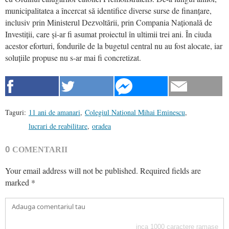
municipalitatea a încercat să identifice diverse surse de finanțare,
inclusiv prin Ministerul Dezvoltării, prin Compania Națională de
Investiții, care și-ar fi asumat proiectul în ultimii trei ani. În ciuda
acestor eforturi, fondurile de la bugetul central nu au fost alocate, iar
soluțiile propuse nu s-ar mai fi concretizat.
Taguri:
11 ani de amanari
,
Colegiul National Mihai Eminescu
,
lucrari de reabilitare
,
oradea
0
COMENTARII
Your email address will not be published.
Required fields are
marked
*
inca
1000
caractere ramase