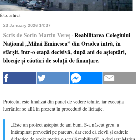
foto: arhivă
23 January 2026 14:37
Scris de Sorin Martin Vereș
Reabilitarea Colegiului
-
Național „Mihai Eminescu” din Oradea intră, în
sfârșit, într-o etapă decisivă, după ani de așteptări,
blocaje și căutări de soluții de finanțare.
Proiectul este finalizat din punct de vedere tehnic, iar execuția
lucrărilor se află în prezent în procedură de licitație.
„Este un proiect așteptat de ani buni. S-a născut greu, a
întâmpinat provocări pe parcurs, dar cred că elevii și cadrele
didactice de acolo merită o școală reabilitată”, a declarat Marius