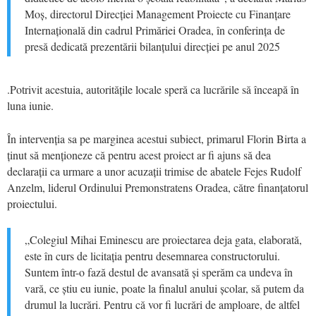
Moș, directorul Direcției Management Proiecte cu Finanțare
Internațională din cadrul Primăriei Oradea, în conferința de
presă dedicată prezentării bilanțului direcției pe anul 2025
.Potrivit acestuia, autoritățile locale speră ca lucrările să înceapă în
luna iunie.
În intervenția sa pe marginea acestui subiect, primarul Florin Birta a
ținut să menționeze că pentru acest proiect ar fi ajuns să dea
declarații ca urmare a unor acuzații trimise de abatele Fejes Rudolf
Anzelm, liderul Ordinului Premonstratens Oradea, către finanțatorul
proiectului.
„Colegiul Mihai Eminescu are proiectarea deja gata, elaborată,
este în curs de licitația pentru desemnarea constructorului.
Suntem într-o fază destul de avansată și sperăm ca undeva în
vară, ce știu eu iunie, poate la finalul anului școlar, să putem da
drumul la lucrări. Pentru că vor fi lucrări de amploare, de altfel