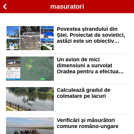
masuratori
Povestea ștrandului din
Ștei. Proiectat de sovietici,
astăzi este un obiectiv
modernizat la standarde
europene
Un avion de mici
dimensiuni a survolat
Oradea pentru a efectua
măsurători la pista
aeroportului
Calculează gradul de
colmatare pe lacuri
Verificări și măsurători
comune româno-ungare