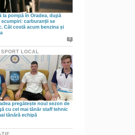
ă la pompă în Oradea, după
 scumpiri: carburanții se
sc. Cât costă acum benzina și
na
3
 SPORT LOCAL
dea pregătește noul sezon de
ă cu cel mai tânăr staff tehnic
mai tânără echipă
ȚIE