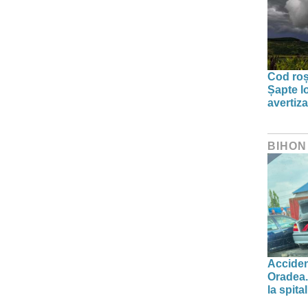
Cod roșu
Șapte lo
avertiz
BIHON
Acciden
Oradea.
la spital