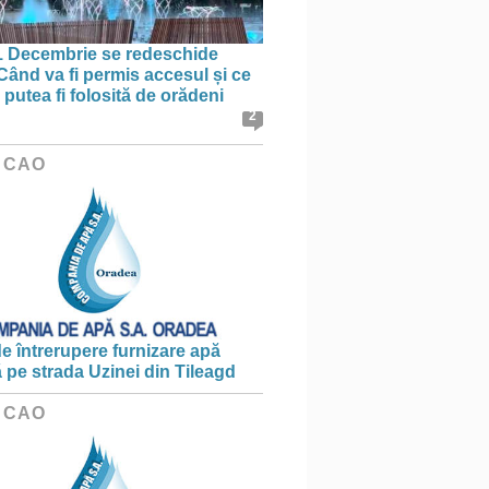
1 Decembrie se redeschide
 Când va fi permis accesul și ce
putea fi folosită de orădeni
2
 CAO
e întrerupere furnizare apă
ă pe strada Uzinei din Tileagd
 CAO