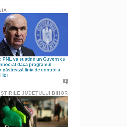
NIA
: PNL va susține un Guvern cu
tehnocrat dacă programul
 păstrează linia de control a
lilor
2
 ŞTIRILE JUDEŢULUI BIHOR