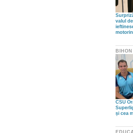
Surpriz
valul de
ieftine
motori
BIHON
CSU Ora
Superlig
și cea 
EDUCA