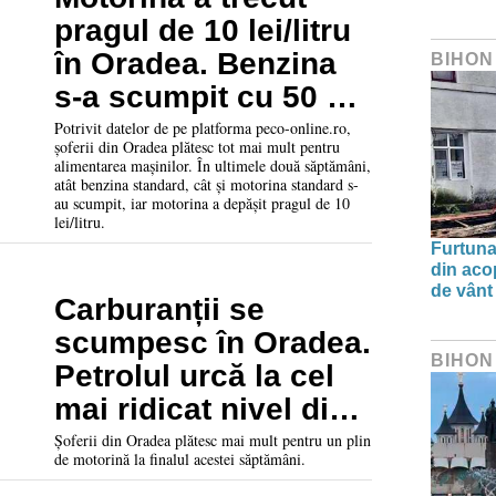
pragul de 10 lei/litru
în Oradea. Benzina
BIHON
s-a scumpit cu 50 de
bani în două
Potrivit datelor de pe platforma peco-online.ro,
șoferii din Oradea plătesc tot mai mult pentru
săptămâni
alimentarea mașinilor. În ultimele două săptămâni,
atât benzina standard, cât și motorina standard s-
au scumpit, iar motorina a depășit pragul de 10
lei/litru.
Furtuna 
din aco
de vânt
Carburanții se
scumpesc în Oradea.
BIHON
Petrolul urcă la cel
mai ridicat nivel din
ultimele săptămâni
Șoferii din Oradea plătesc mai mult pentru un plin
de motorină la finalul acestei săptămâni.