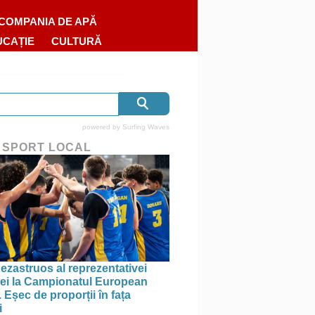
COMPANIA DE APĂ
UCAȚIE
CULTURĂ
powered by
Surfing Waves
 SPORT LOCAL
ezastruos al reprezentativei
i la Campionatul European
 Eșec de proporții în fața
i