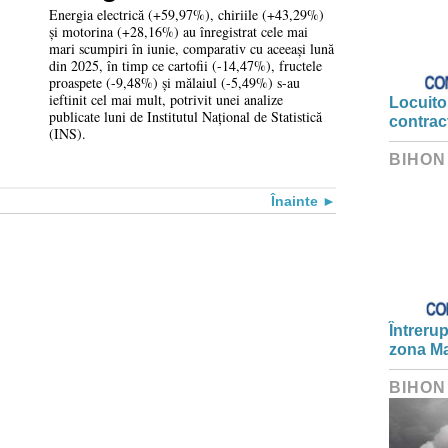
mari scumpiri în
Energia electrică (+59,97%), chiriile (+43,29%)
și motorina (+28,16%) au înregistrat cele mai
iunie
mari scumpiri în iunie, comparativ cu aceeași lună
din 2025, în timp ce cartofii (-14,47%), fructele
proaspete (-9,48%) și mălaiul (-5,49%) s-au
ieftinit cel mai mult, potrivit unei analize
Locuitor
publicate luni de Institutul Național de Statistică
contrac
(INS).
BIHON
Înainte
Întrerup
zona Ma
BIHON