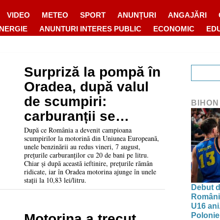
VIDEO
METEO
SPORT
ANUNȚURI
ANGAJĂRI
ENERGIE
ANUNTURI INTERES PUBLIC
ECONOMIC
ED
Surpriză la pompă în
Oradea, după valul
de scumpiri:
BIHON
carburanții se
ieftinesc. Cât costă
După ce România a devenit campioana
scumpirilor la motorină din Uniunea Europeană,
acum benzina și
unele benzinării au redus vineri, 7 august,
prețurile carburanților cu 20 de bani pe litru.
motorina
Chiar și după această ieftinire, prețurile rămân
ridicate, iar în Oradea motorina ajunge în unele
stații la 10,83 lei/litru.
Debut d
Românie
U16 ani.
Polonie
Motorina a trecut