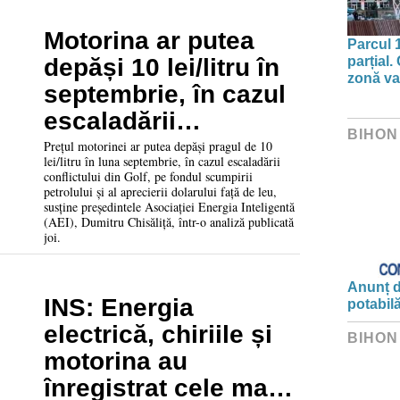
Motorina ar putea
Parcul 
parțial.
depăși 10 lei/litru în
zonă va 
septembrie, în cazul
escaladării
BIHON
conflictului din Golf
Prețul motorinei ar putea depăși pragul de 10
lei/litru în luna septembrie, în cazul escaladării
conflictului din Golf, pe fondul scumpirii
petrolului și al aprecierii dolarului față de leu,
susține președintele Asociației Energia Inteligentă
(AEI), Dumitru Chisăliță, într-o analiză publicată
joi.
Anunț d
INS: Energia
potabil
electrică, chiriile și
BIHON
motorina au
înregistrat cele mai