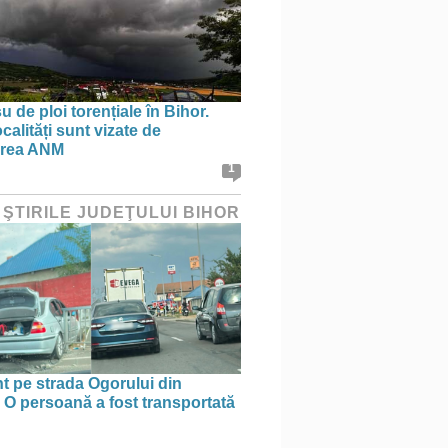
 de ploi torențiale în Bihor.
calități sunt vizate de
area ANM
1
 ŞTIRILE JUDEŢULUI BIHOR
t pe strada Ogorului din
 O persoană a fost transportată