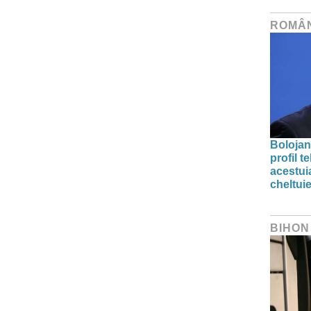
ROMÂ
Bolojan
profil 
acestuia
cheltuie
BIHON