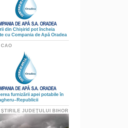
ii din Chișirid pot încheia
te cu Compania de Apă Oradea
 CAO
erea furnizării apei potabile în
gheru–Republicii
 ŞTIRILE JUDEŢULUI BIHOR