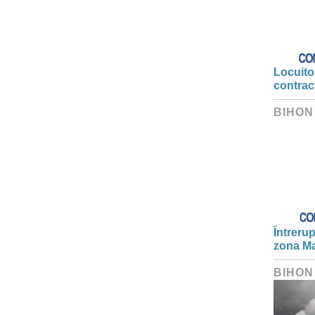
Locuitor
contrac
BIHON
Întrerup
zona Ma
BIHON