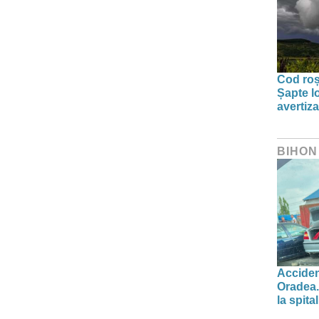
Cod roșu
Șapte lo
avertiz
BIHON
Acciden
Oradea.
la spital