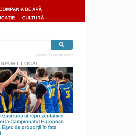
COMPANIA DE APĂ
UCAȚIE
CULTURĂ
powered by
Surfing Waves
 SPORT LOCAL
ezastruos al reprezentativei
i la Campionatul European
 Eșec de proporții în fața
i