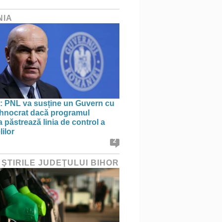
NIA
: PNL va susține un Guvern cu
tehnocrat dacă programul
 păstrează linia de control a
lilor
2
 ŞTIRILE JUDEŢULUI BIHOR