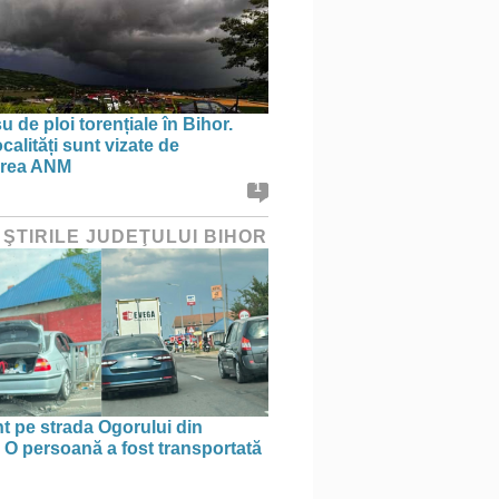
 de ploi torențiale în Bihor.
calități sunt vizate de
area ANM
1
 ŞTIRILE JUDEŢULUI BIHOR
t pe strada Ogorului din
 O persoană a fost transportată