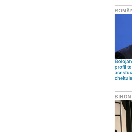
ROMÂ
Bolojan
profil 
acestuia
cheltuie
BIHON