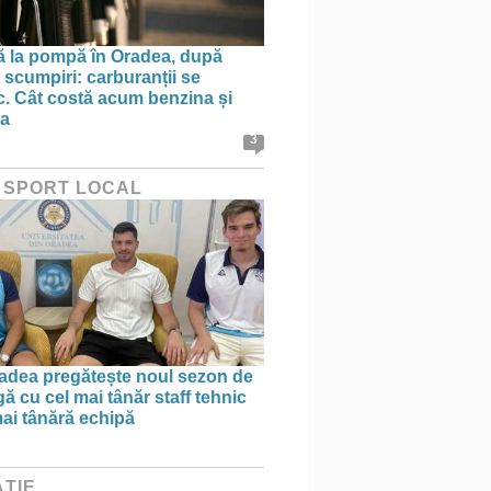
ă la pompă în Oradea, după
 scumpiri: carburanții se
sc. Cât costă acum benzina și
na
3
 SPORT LOCAL
dea pregătește noul sezon de
ă cu cel mai tânăr staff tehnic
mai tânără echipă
ȚIE