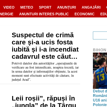
VIDEO
METEO
SPORT
ANUNȚURI
ANGAJĂRI
ENERGIE
ANUNTURI INTERES PUBLIC
ECONOMIC
ED
Suspectul de crimă
care și-a ucis fosta
iubită și i-a incendiat
BIHON
cadavrul este căutat
în județul vecin
Potrivit datelor din autorităților „operațiunile de
verificare au fost intensificate, noaptea trecută, iar
în urma datelor și informațiilor obținute, la acest
moment sunt efectuate activități de căutare, în
județul Arad”.
Debut d
Românie
Leii roșii”, răpuși în
U16 ani.
„jungla” de la Târgu
Polonie