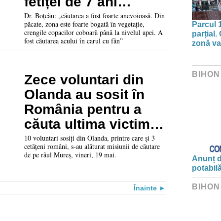
fetiței de 7 ani
înecate în Mureș
Dr. Boțcău: „căutarea a fost foarte anevoioasă. Din
păcate, zona este foarte bogată în vegetație,
Parcul 
crengile copacilor coboară până la nivelul apei. A
parțial.
fost căutarea acului în carul cu fân”
zonă va 
BIHON
Zece voluntari din
Olanda au sosit în
România pentru a
căuta ultima victimă
căzută în râul Mureș
10 voluntari sosiți din Olanda, printre care și 3
cetățeni români, s-au alăturat misiunii de căutare
de pe râul Mureș, vineri, 19 mai.
Anunț d
potabil
BIHON
Înainte