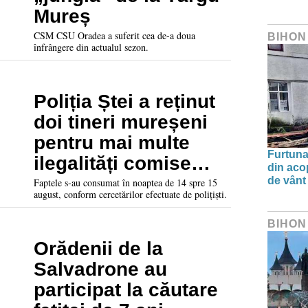
Mureș
CSM CSU Oradea a suferit cea de-a doua
BIHON
înfrângere din actualul sezon.
Poliția Ștei a reținut
doi tineri mureșeni
pentru mai multe
Furtuna 
ilegalități comise
din aco
noaptea
de vânt
Faptele s-au consumat în noaptea de 14 spre 15
august, conform cercetărilor efectuate de polițiști.
BIHON
Orădenii de la
Salvadrone au
participat la căutare