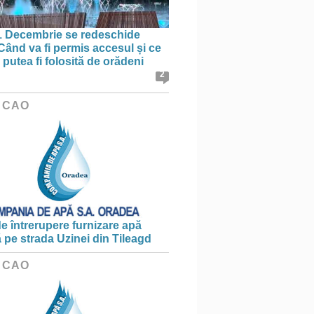
1 Decembrie se redeschide
 Când va fi permis accesul și ce
putea fi folosită de orădeni
2
 CAO
e întrerupere furnizare apă
ă pe strada Uzinei din Tileagd
 CAO