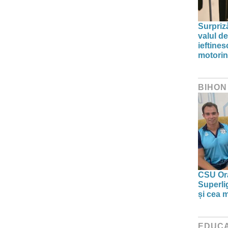
Surpriz
valul de
ieftine
motori
BIHON
CSU Ora
Superlig
și cea 
EDUCA