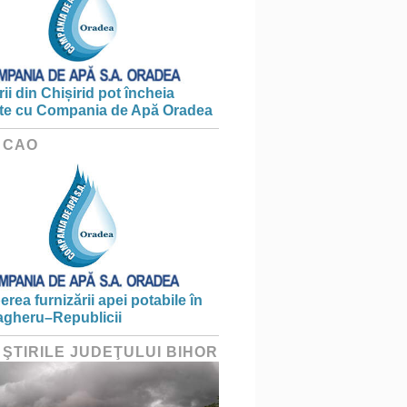
ii din Chișirid pot încheia
te cu Compania de Apă Oradea
 CAO
erea furnizării apei potabile în
gheru–Republicii
 ŞTIRILE JUDEŢULUI BIHOR