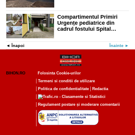
program cu publicul
Compartimentul Primiri
Urgențe pediatrice din
cadrul fostului Spital
Municipal Oradea se mută
temporar. Vezi noua intrare
Înapoi
Înainte
BIHON.RO
Folosinta Cookie-urilor
Termeni si conditii de utilizare
Politica de confidentialitate
Redactia
Regulament postare și moderare comentarii