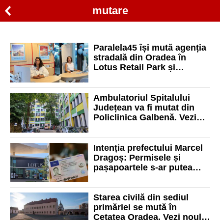
mutare
Paralela45 își mută agenția
stradală din Oradea în
Lotus Retail Park și
continuă extinderea rețelei
în marile centre comerciale
din țară
Ambulatoriul Spitalului
Județean va fi mutat din
Policlinica Galbenă. Vezi
unde se vor face
consultațiile
Intenția prefectului Marcel
Dragoș: Permisele și
pașapoartele s-ar putea
muta într-un mall din
Oradea
Starea civilă din sediul
primăriei se mută în
Cetatea Oradea. Vezi noul