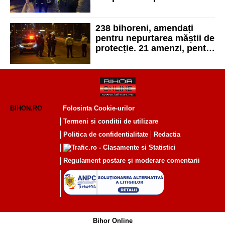
măștii de protecție
238 bihoreni, amendați
pentru nepurtarea măștii de
protecție. 21 amenzi, pentru
nerespectarea carantinei, în
ultimele 24 de ore
BIHON.RO
Folosinta Cookie-urilor
Termeni si conditii de utilizare
Politica de confidentialitate
Redactia
Regulament postare și moderare comentarii
Bihor Online