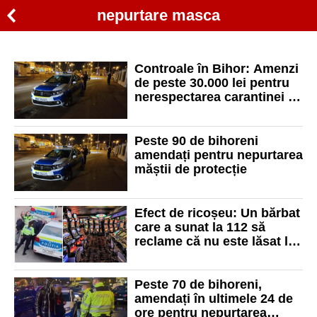
nepurtare masca
Controale în Bihor: Amenzi
de peste 30.000 lei pentru
nerespectarea carantinei și
nepurtarea măștii
Peste 90 de bihoreni
amendați pentru nepurtarea
măștii de protecție
Efect de ricoșeu: Un bărbat
care a sunat la 112 să
reclame că nu este lăsat la
păcănele, amendat chiar de
echipajul solicitat
Peste 70 de bihoreni,
amendați în ultimele 24 de
ore pentru nepurtarea