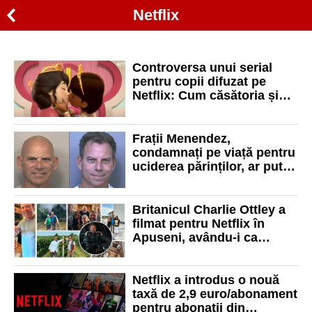
Netflix
Controversa unui serial
pentru copii difuzat pe
Netflix: Cum căsătoria și
sărutul între două prințese
au împărțit internauții în
două tabere
Frații Menendez,
condamnați pe viață pentru
uciderea părinților, ar putea
fi eliberați. După 35 de ani
de închisoare, apar probe
noi
Britanicul Charlie Ottley a
filmat pentru Netflix în
Apuseni, avându-i ca
invitaţi pe Cristian Tabără
şi pe Viorel Lascu
Netflix a introdus o nouă
taxă de 2,9 euro/abonament
pentru abonații din