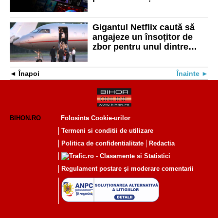
România!
Gigantul Netflix caută să
angajeze un însoțitor de
zbor pentru unul dintre
avioanele private ale
companiei. Salariu: până la
Înapoi
Înainte
385.000 de dolari pe an
BIHON.RO
Folosinta Cookie-urilor
Termeni si conditii de utilizare
Politica de confidentialitate
Redactia
Regulament postare și moderare comentarii