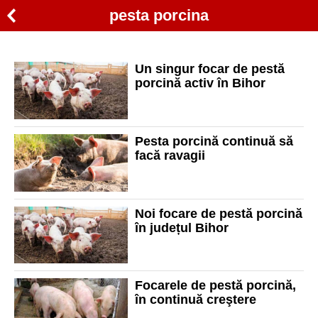
pesta porcina
Un singur focar de pestă
porcină activ în Bihor
Pesta porcină continuă să
facă ravagii
Noi focare de pestă porcină
în județul Bihor
Focarele de pestă porcină,
în continuă creştere