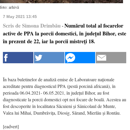
foto: arhivă
7 May 2021 13:45
Scris de Simona Drimbău
Numărul total al focarelor
-
active de PPA la porcii domestici, în județul Bihor, este
în prezent de 22, iar la porcii mistreţi 18.
În baza buletinelor de analiză emise de Laboratoare naționale
acreditate pentru diagnosticul PPA (pestă porcină africană), în
perioada 06.04.2021- 06.05.2021, în județul Bihor, au fost
diagnosticate la porcii domestici opt noi focare de boală. Acestea au
fost descoperite în localitatea Săcuieni și Sânicolaul de Munte,
Valea lui Mihai, Dumbrăvița, Diosig, Sărand, Mierlău și Rontău.
[eadvert]