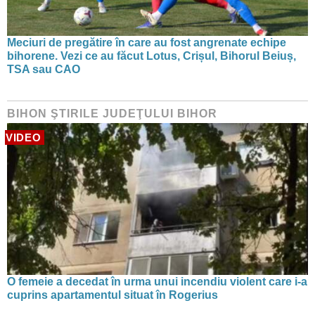
Meciuri de pregătire în care au fost angrenate echipe
bihorene. Vezi ce au făcut Lotus, Crișul, Bihorul Beiuș,
TSA sau CAO
BIHON ŞTIRILE JUDEŢULUI BIHOR
VIDEO
O femeie a decedat în urma unui incendiu violent care i-a
cuprins apartamentul situat în Rogerius