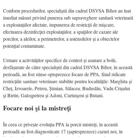
Conform procedurilor, specialiștii din cadrul DSVSA Bihor au luat
imediat măsuri privind punerea sub supraveghere sanitară veterinară
a exploatațiilor afectate, impunerea de restricții de mișcare,
efectuarea dezinfecţiei exploatațiilor, a spaţiilor de cazare ale
porcilor, a aleilor, a perimetrelor, a ustensilelor şi a obiectelor
potenţial contaminate.
Urmare a activităților specifice de control și asanare a bolii,
desfășurate de către specialiștii din cadrul DSVSA Bihor, în această
perioadă, au fost stinse optsprezece focare de PPA, fiind ridicate
restricțiile sanitare veterinare stabilite pentru localitățile: Marghita și
Cheț, Izvoarele, Petreu, Șimian, Sălacea, Buduslău, Vadu Crișului
și Birtin, Galoșpetreu și Adoni, Curtuișeni și Butani.
Focare noi şi la mistreţi
În ceea ce privește evoluția PPA la porcii mistreți, în această
perioadă au fost diagnosticate 17 (șaptesprezece) cazuri noi, în