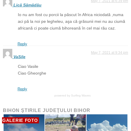
May 7, 2021 at 6:39 pm
Lică Sămădău
Io nu am fost cu porcii la păscut în Africa niciodată ,numa
aci pă la noi pe legheleu, aşa că grăsunii mei nu au ciumă
africană ci poate ciumă bihoreană în cel mai rău caz.
Reply
May 7, 2021 at 9:34 pm
VaSile
Ciao Vasile
Ciao Gheorghe
Reply
powered by
Surfing Waves
BIHON ŞTIRILE JUDEŢULUI BIHOR
GALERIE FOTO