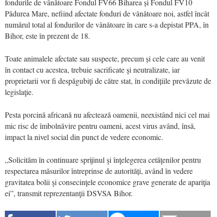
fondurile de vânătoare Fondul FV66 Biharea și Fondul FV10
Pădurea Mare, nefiind afectate fonduri de vânătoare noi, astfel încât
numărul total al fondurilor de vânătoare în care s-a depistat PPA, în
Bihor, este în prezent de 18.
Toate animalele afectate sau suspecte, precum și cele care au venit
în contact cu acestea, trebuie sacrificate şi neutralizate, iar
proprietarii vor fi despăgubiţi de către stat, în condițiile prevăzute de
legislaţie.
Pesta porcină africană nu afectează oamenii, neexistând nici cel mai
mic risc de îmbolnăvire pentru oameni, acest virus având, însă,
impact la nivel social din punct de vedere economic.
„Solicităm în continuare sprijinul şi înţelegerea cetăţenilor pentru
respectarea măsurilor întreprinse de autorități, având în vedere
gravitatea bolii şi consecinţele economice grave generate de apariţia
ei”, transmit reprezentanţii DSVSA Bihor.