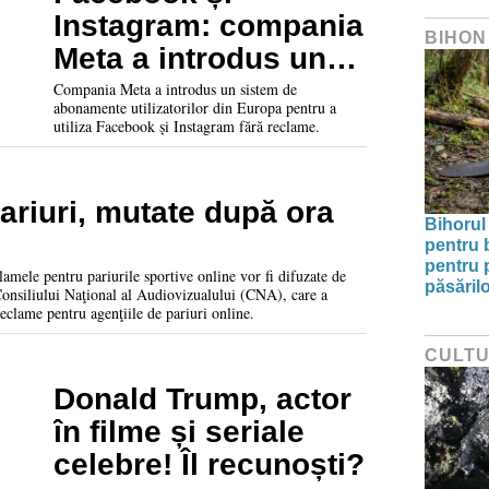
Instagram: compania
BIHON
Meta a introdus un
sistem de
Compania Meta a introdus un sistem de
abonamente utilizatorilor din Europa pentru a
abonamente
utiliza Facebook și Instagram fără reclame.
ariuri, mutate după ora
Bihorul 
pentru 
pentru p
lamele pentru pariurile sportive online vor fi difuzate de
păsărilo
onsiliului Naţional al Audiovizualului (CNA), care a
eclame pentru agenţiile de pariuri online.
CULT
Donald Trump, actor
în filme și seriale
celebre! Îl recunoști?