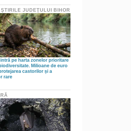
 ŞTIRILE JUDEŢULUI BIHOR
intră pe harta zonelor prioritare
biodiversitate. Milioane de euro
rotejarea castorilor și a
r rare
URĂ