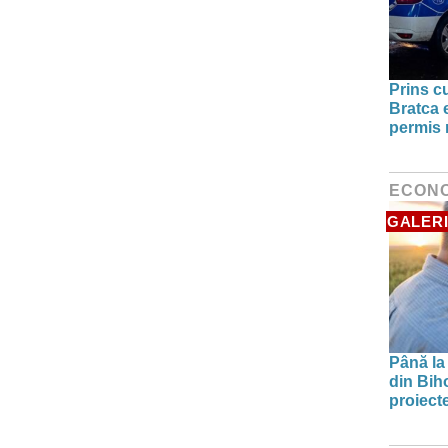
Prins cu
Bratca 
permis
ECON
GALERI
Până la
din Biho
proiect