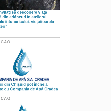
invitați să descopere viața
 din adâncuri în atelierul
le întunericului: viețuitoarele
eri”
 CAO
ii din Chișirid pot încheia
te cu Compania de Apă Oradea
 CAO