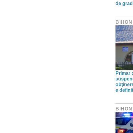
de grad
BIHON
Primar 
suspend
obținere
e defini
BIHON