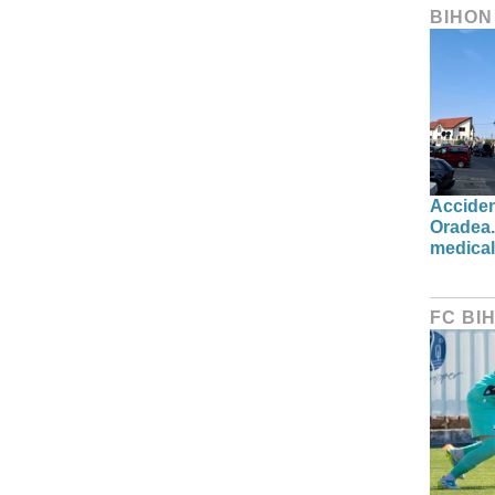
BIHON
Acciden
Oradea.
medical 
FC BI