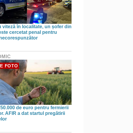
 viteză în localitate, un șofer din
este cercetat penal pentru
 necorespunzător
OMIC
E FOTO
 50.000 de euro pentru fermierii
r. AFIR a dat startul pregătirii
elor