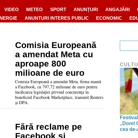
VIDEO
METEO
SPORT
ANUNȚURI
ANGAJĂRI
ENERGIE
ANUNTURI INTERES PUBLIC
ECONOMIC
ED
Comisia Europeană
a amendat Meta cu
aproape 800
CULT
milioane de euro
Comisia Europeană a amendat Meta, firma mamă
a Facebook, cu 797,72 milioane de euro pentru
încălcarea legislaţiei privind concurenţa în
beneficiul Facebook Marketplace, transmit Reuters
şi DPA.
Festiva
„Dorel 
Fără reclame pe
cea de-a
Facebook și