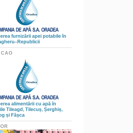
erea furnizării apei potabile în
gheru–Republicii
 CAO
erea alimentării cu apă în
țile Tileagd, Tilecuș, Șerghiș,
og și Fâșca
HOR