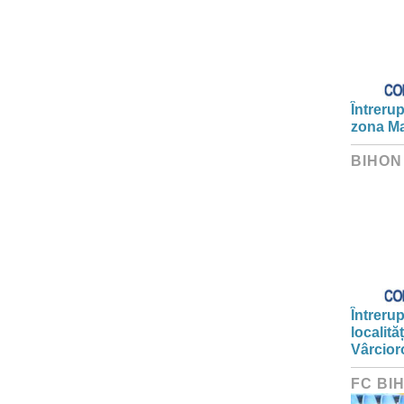
Întrerup
zona Ma
BIHON
Întrerup
localită
Vârcior
FC BI