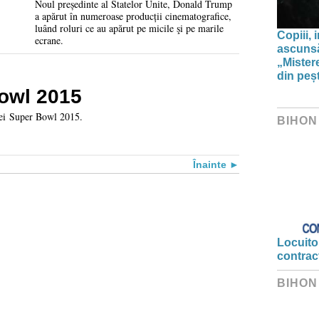
Noul președinte al Statelor Unite, Donald Trump
a apărut în numeroase producții cinematografice,
luând roluri ce au apărut pe micile şi pe marile
Copiii, 
ecrane.
ascunsă
„Mistere
din peșt
owl 2015
alei Super Bowl 2015.
BIHON
Înainte
Locuitor
contrac
BIHON