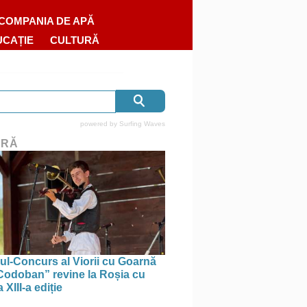
COMPANIA DE APĂ
UCAȚIE
CULTURĂ
powered by
Surfing Waves
URĂ
lul-Concurs al Viorii cu Goarnă
Codoban” revine la Roșia cu
 XIII-a ediție