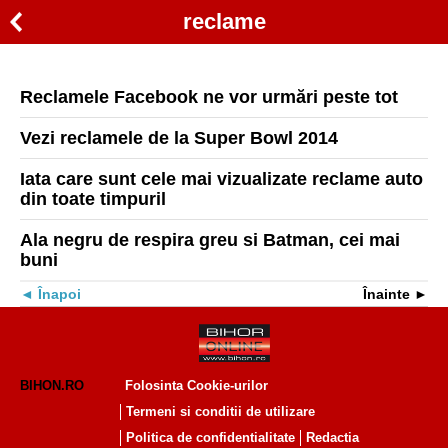
reclame
Reclamele Facebook ne vor urmări peste tot
Vezi reclamele de la Super Bowl 2014
Iata care sunt cele mai vizualizate reclame auto
din toate timpuril
Ala negru de respira greu si Batman, cei mai
buni
Înapoi
Înainte
BIHON.RO
Folosinta Cookie-urilor
Termeni si conditii de utilizare
Politica de confidentialitate
Redactia