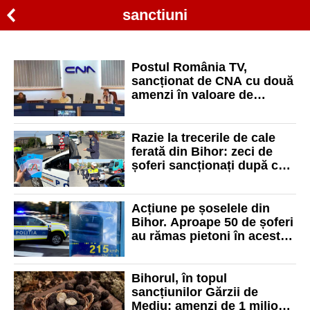
sanctiuni
Postul România TV,
sancționat de CNA cu două
amenzi în valoare de
110.000 de lei
Razie la trecerile de cale
ferată din Bihor: zeci de
șoferi sancționați după ce
au ignorat semnalele
trenului
Acțiune pe șoselele din
Bihor. Aproape 50 de șoferi
au rămas pietoni în acest
weekend
Bihorul, în topul
sancțiunilor Gărzii de
Mediu: amenzi de 1 milion