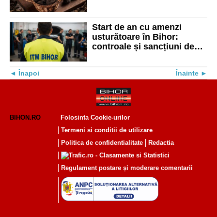
lei pentru nereguli la trufe
și ciuperci
Start de an cu amenzi
usturătoare în Bihor:
controale și sancțiuni de
peste un milion de lei
Înapoi
Înainte
BIHON.RO
Folosinta Cookie-urilor
Termeni si conditii de utilizare
Politica de confidentialitate
Redactia
Regulament postare și moderare comentarii