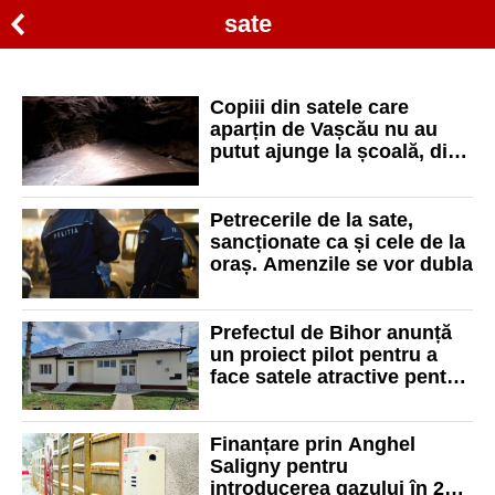
sate
Copiii din satele care
aparțin de Vașcău nu au
putut ajunge la școală, din
cauza ninsorilor
Petrecerile de la sate,
sancționate ca și cele de la
oraș. Amenzile se vor dubla
Prefectul de Bihor anunță
un proiect pilot pentru a
face satele atractive pentru
medicii de familie
Finanțare prin Anghel
Saligny pentru
introducerea gazului în 21