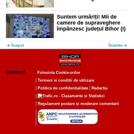
de localități din Bihor. Care
sunt acestea
Suntem urmăriți! Mii de
camere de supraveghere
împânzesc județul Bihor (I)
Înapoi
Înainte
BIHON.RO
Folosinta Cookie-urilor
Termeni si conditii de utilizare
Politica de confidentialitate
Redactia
Regulament postare și moderare comentarii