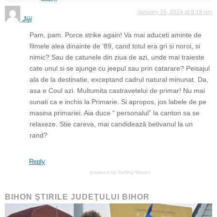
January 16, 2024 at 8:19 pm
Jiji
Pam, pam. Porce strike again! Va mai aduceti aminte de
filmele alea dinainte de ‘89, cand totul era gri si noroi, si
nimic? Sau de catunele din ziua de azi, unde mai traieste
cate unul si se ajunge cu jeepul sau prin catarare? Peisajul
ala de la destinatie, exceptand cadrul natural minunat. Da,
asa e Coul azi. Multumita castravetelui de primar! Nu mai
sunati ca e inchis la Primarie. Si apropos, jos labele de pe
masina primariei. Aia duce “ personalul” la canton sa se
relaxeze. Stie careva, mai candidează betivanul la un
rand?
Reply
powered by
Surfing Waves
BIHON ŞTIRILE JUDEŢULUI BIHOR