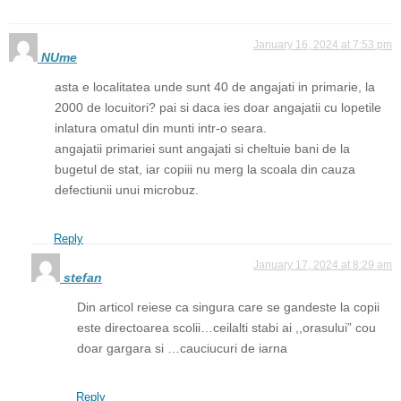
January 16, 2024 at 7:53 pm
NUme
asta e localitatea unde sunt 40 de angajati in primarie, la
2000 de locuitori? pai si daca ies doar angajatii cu lopetile
inlatura omatul din munti intr-o seara.
angajatii primariei sunt angajati si cheltuie bani de la
bugetul de stat, iar copiii nu merg la scoala din cauza
defectiunii unui microbuz.
Reply
January 17, 2024 at 8:29 am
stefan
Din articol reiese ca singura care se gandeste la copii
este directoarea scolii…ceilalti stabi ai ,,orasului” cou
doar gargara si …cauciucuri de iarna
Reply