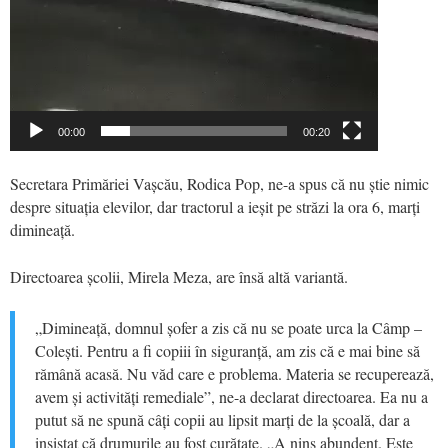
00:00
00:20
Secretara Primăriei Vașcău, Rodica Pop, ne-a spus că nu știe nimic
despre situația elevilor, dar tractorul a ieșit pe străzi la ora 6, marți
dimineață.
Directoarea școlii, Mirela Meza, are însă altă variantă.
„Dimineață, domnul șofer a zis că nu se poate urca la Câmp –
Colești. Pentru a fi copiii în siguranță, am zis că e mai bine să
rămână acasă. Nu văd care e problema. Materia se recuperează,
avem și activități remediale”, ne-a declarat directoarea. Ea nu a
putut să ne spună câți copii au lipsit marți de la școală, dar a
insistat că drumurile au fost curățate. „A nins abundent. Este