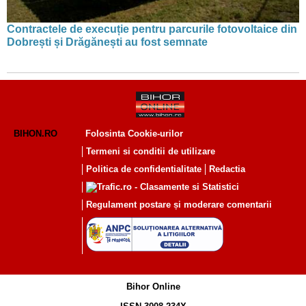
Contractele de execuție pentru parcurile fotovoltaice din
Dobrești și Drăgănești au fost semnate
BIHON.RO
Folosinta Cookie-urilor
Termeni si conditii de utilizare
Politica de confidentialitate
Redactia
Regulament postare și moderare comentarii
Bihor Online