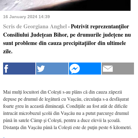
16 January 2024 14:39
Scris de Georgiana Anghel
Potrivit reprezentanților
-
Consiliului Județean Bihor, pe drumurile județene nu
sunt probleme din cauza precipitațiilor din ultimele
zile.
Mai mulți locuitori din Colești s-au plâns că din cauza zăpezii
depuse pe drumul de legătură cu Vașcău, circulația s-a desfășurat
foarte greu în această dimineață. Condițiile au fost atât de dificile
întrucât microbuzul școlii din Vașcău nu a putut parcurge drumul
până în satele Câmp și Colești, pentru a duce elevii la școală.
Distanța din Vașcău până la Colești este de puțin peste 6 kilometri.