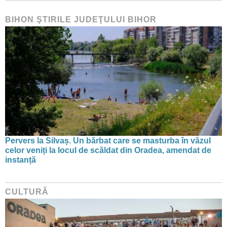
BIHON ŞTIRILE JUDEŢULUI BIHOR
Pervers la Silvaș. Un bărbat care se masturba în văzul
celor veniți la locul de scăldat din Oradea, amendat de
instanță
CULTURĂ