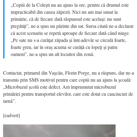
„Copiii de la Colești nu au ajuns la ore, pentru că drumul este
impracticabil din cauza zăpezii. Nici nu am mai sunat la
primărie, că de fiecare dată răspunsul este același: nu sunt
pregătiți”, ne-a spus un părinte din sat. Sursa citată ne-a declarat
că acest scenariu se repetă aproape de fiecare dată când ninge.
„Pe sate nu s-a curățat zăpada și într-adevăr se circulă foarte,
foarte greu, iar în oraș acuma se curăță cu lopeți și patru
oameni”, ne-a spus un alt locuitor din zonă.
Contactat, primarul din Vașcău, Florin Porge, nu a răspuns, dar ne-a
transmis prin SMS motivul pentru care copiii nu au ajuns la școală:
„Microbuzul școlii este defect. Am împrumutat microbuzul
primăriei pentru transportul elevilor, care este dotat cu cauciucuri de
iarnă”.
[eadvert]
Video
Player