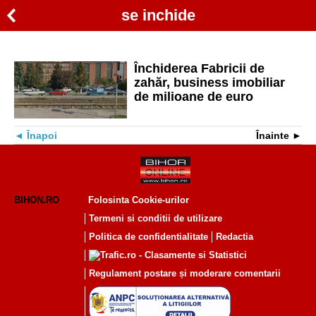
se inchide
Închiderea Fabricii de
zahăr, business imobiliar
de milioane de euro
Înapoi
Înainte
BIHON.RO
Folosinta Cookie-urilor
Termeni si conditii de utilizare
Politica de confidentialitate
Redactia
Regulament postare și moderare comentarii