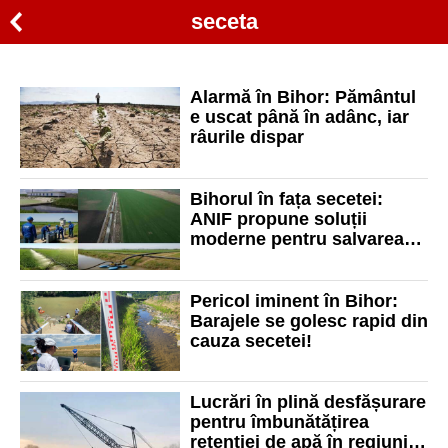
seceta
Alarmă în Bihor: Pământul
e uscat până în adânc, iar
râurile dispar
Bihorul în fața secetei:
ANIF propune soluții
moderne pentru salvarea
agriculturii
Pericol iminent în Bihor:
Barajele se golesc rapid din
cauza secetei!
Lucrări în plină desfășurare
pentru îmbunătățirea
retenției de apă în regiunile