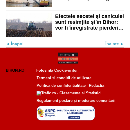
vulnerabile la secetă din
județul Bihor
Efectele secetei și caniculei
sunt resimțite și în Bihor:
vor fi înregistrate pierderi
de până 50% din recolte
Înapoi
Înainte
BIHON.RO
Folosinta Cookie-urilor
Termeni si conditii de utilizare
Politica de confidentialitate
Redactia
Regulament postare și moderare comentarii