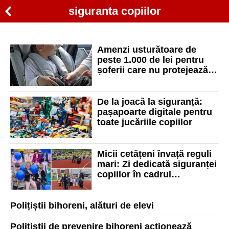
siguranta copiilor
Amenzi usturătoare de
peste 1.000 de lei pentru
șoferii care nu protejează
copiii în mașină
De la joacă la siguranță:
pașapoarte digitale pentru
toate jucăriile copiilor
Micii cetățeni învață reguli
mari: Zi dedicată siguranței
copiilor în cadrul
„Săptămânii Prevenirii
Criminalității” la Oradea
Polițiștii bihoreni, alături de elevi
Poliţiştii de prevenire bihoreni acţionează