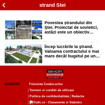
strand Stei
Povestea ștrandului din
Ștei. Proiectat de sovietici,
astăzi este un obiectiv
modernizat la standarde
europene
Încep lucrările la ştrand.
Valoarea contractului e mai
mare decât bugetul pe un
an al Şteiului
BIHON.RO
Folosinta Cookie-urilor
Termeni si conditii de utilizare
Politica de confidentialitate
Redactia