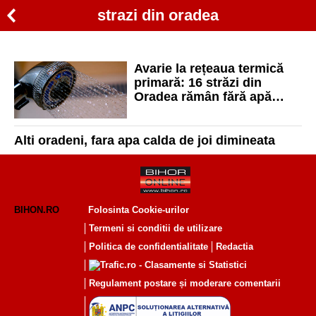
strazi din oradea
Avarie la rețeaua termică
primară: 16 străzi din
Oradea rămân fără apă
caldă. Vezi care sunt
acestea
Alti oradeni, fara apa calda de joi dimineata
BIHON.RO
Folosinta Cookie-urilor
Termeni si conditii de utilizare
Politica de confidentialitate
Redactia
Regulament postare și moderare comentarii