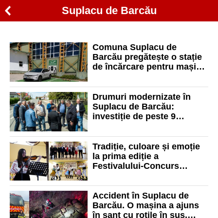
Suplacu de Barcău
Comuna Suplacu de
Barcău pregătește o stație
de încărcare pentru mașini
electrice
Drumuri modernizate în
Suplacu de Barcău:
investiție de peste 9
milioane de lei finalizată
Tradiție, culoare și emoție
la prima ediție a
Festivalului-Concurs
Județean „Sărbătoarea
satului: cântec, port și
tradiții”
Accident în Suplacu de
Barcău. O mașina a ajuns
în șant cu roțile în sus,