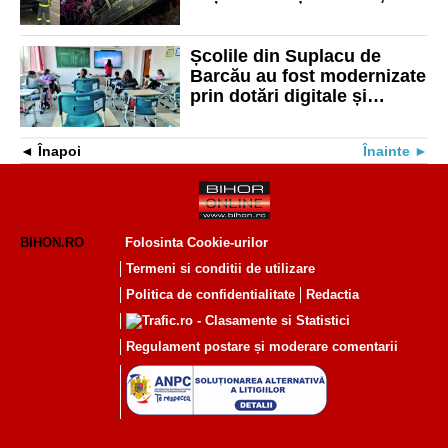
șoferul fiind salvat de un
pompier aflat în timpul liber
Școlile din Suplacu de
Barcău au fost modernizate
prin dotări digitale și
laboratoare noi
Înapoi
Înainte
BIHON.RO
Folosinta Cookie-urilor
Termeni si conditii de utilizare
Politica de confidentialitate
Redactia
Regulament postare și moderare comentarii