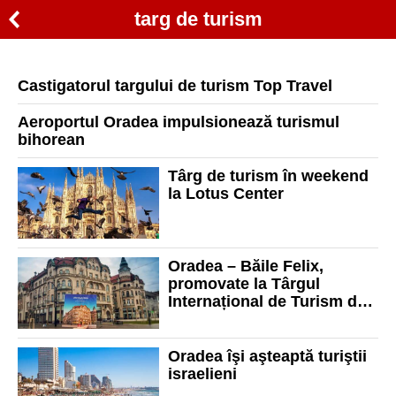
targ de turism
Castigatorul targului de turism Top Travel
Aeroportul Oradea impulsionează turismul
bihorean
Târg de turism în weekend
la Lotus Center
Oradea – Băile Felix,
promovate la Târgul
Internațional de Turism de
la Viena
Oradea îşi aşteaptă turiştii
israelieni