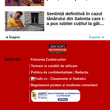
furat 3500 de euro,
telefoane și bijuterii
Sentință definitivă în cazul
tânărului din Salonta care i-
a pus iubitei cuțitul la gât și
l-a înjunghiat pe tatăl fetei
Înapoi
Înainte
BIHON.RO
Folosinta Cookie-urilor
Termeni si conditii de utilizare
Politica de confidentialitate
Redactia
Regulament postare și moderare comentarii