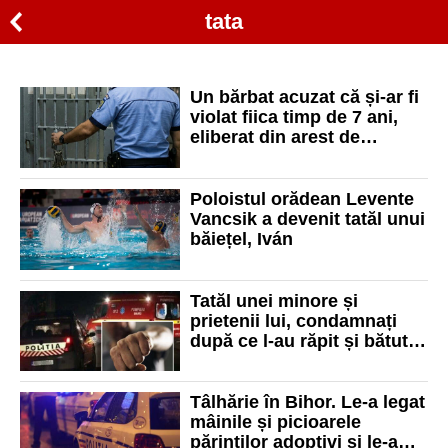
tata
Un bărbat acuzat că și-ar fi
violat fiica timp de 7 ani,
eliberat din arest de
Tribunalul Bihor și pus sub
control judiciar
Poloistul orădean Levente
Vancsik a devenit tatăl unui
băiețel, Iván
Tatăl unei minore și
prietenii lui, condamnați
după ce l-au răpit și bătut
pe curtezanul fetei
Tâlhărie în Bihor. Le-a legat
mâinile și picioarele
părinților adoptivi și le-a