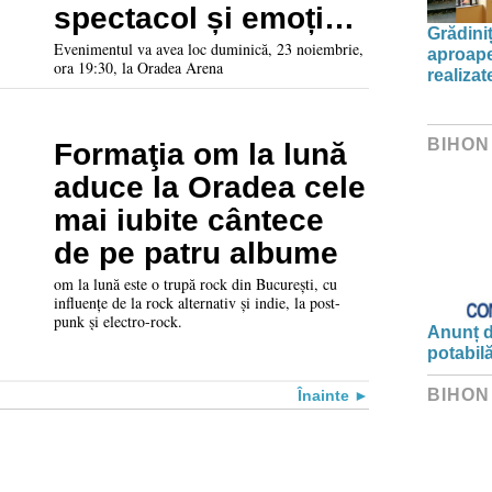
spectacol și emoția
Grădini
devine ritual
Evenimentul va avea loc duminică, 23 noiembrie,
aproape
ora 19:30, la Oradea Arena
realiza
BIHON
Formaţia om la lună
aduce la Oradea cele
mai iubite cântece
de pe patru albume
om la lună este o trupă rock din București, cu
influențe de la rock alternativ și indie, la post-
punk și electro-rock.
Anunț d
potabil
BIHON
Înainte