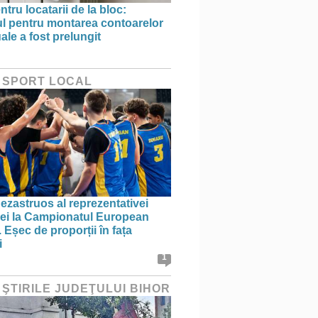
ntru locatarii de la bloc:
l pentru montarea contoarelor
ale a fost prelungit
 SPORT LOCAL
ezastruos al reprezentativei
i la Campionatul European
 Eșec de proporții în fața
i
1
 ŞTIRILE JUDEŢULUI BIHOR