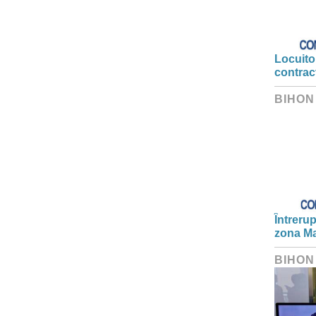
Locuitor
contrac
BIHON
Întrerup
zona Ma
BIHON