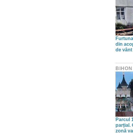
Furtuna 
din aco
de vânt
BIHON
Parcul 
parțial.
zonă va 