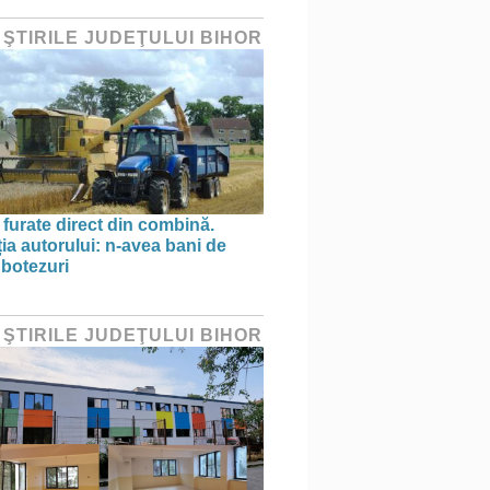
 ŞTIRILE JUDEŢULUI BIHOR
 furate direct din combină.
ția autorului: n-avea bani de
 botezuri
 ŞTIRILE JUDEŢULUI BIHOR