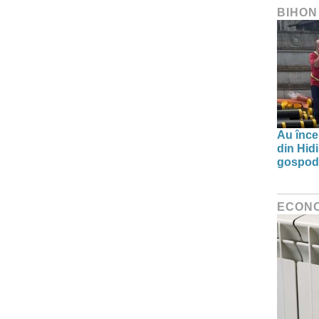
BIHON
Au înce
din Hid
gospodă
ECON