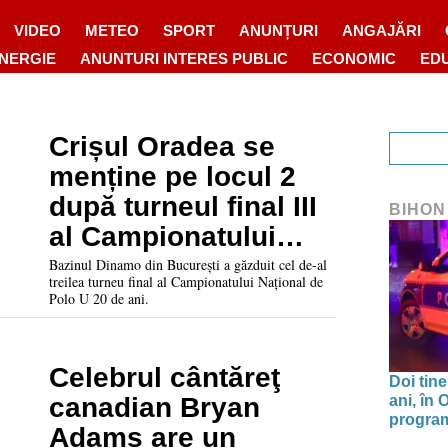
VIDEO
METEO
SPORT
ANUNȚURI
ANGAJĂRI
ENERGIE
ANUNTURI INTERES PUBLIC
ECONOMIC
ED
Crișul Oradea se
menține pe locul 2
după turneul final III
BIHON
al Campionatului
Național de Polo U
Bazinul Dinamo din București a găzduit cel de-al
treilea turneu final al Campionatului Național de
20 de ani
Polo U 20 de ani.
Celebrul cântăreţ
Doi tine
ani, în
canadian Bryan
program 
Adams are un