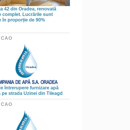
ța 42 din Oradea, renovată
 complet. Lucrările sunt
te în proporție de 90%
 CAO
e întrerupere furnizare apă
ă pe strada Uzinei din Tileagd
 CAO