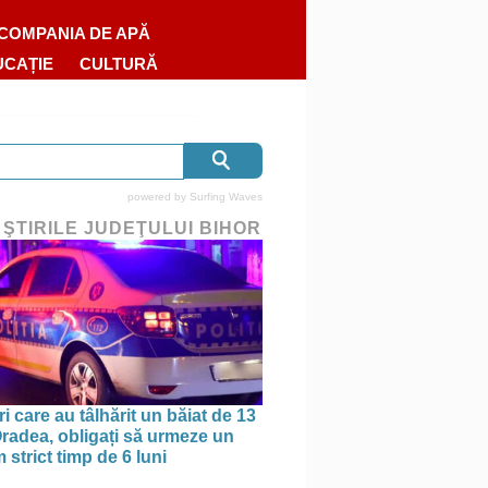
COMPANIA DE APĂ
UCAȚIE
CULTURĂ
powered by
Surfing Waves
 ŞTIRILE JUDEŢULUI BIHOR
ri care au tâlhărit un băiat de 13
 Oradea, obligați să urmeze un
strict timp de 6 luni