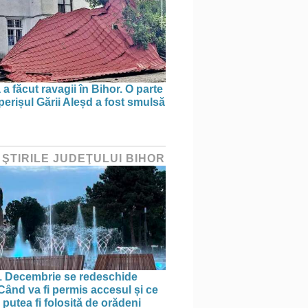
a făcut ravagii în Bihor. O parte
perișul Gării Aleșd a fost smulsă
 ŞTIRILE JUDEŢULUI BIHOR
1 Decembrie se redeschide
 Când va fi permis accesul și ce
putea fi folosită de orădeni