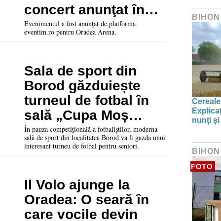
concert anunţat în
BIHON
iunie 2026, la Oradea
Evenimentul a fost anunţat de platforma
eventim.ro pentru Oradea Arena.
Sala de sport din
Borod găzduiește
turneul de fotbal în
Cereale
Explica
sală „Cupa Moș
nunți și
Crăciun”
În pauza competițională a fotbaliștilor, moderna
sală de sport din localitatea Borod va fi gazda unui
interesant turneu de fotbal pentru seniori.
BIHON
FOTO
Il Volo ajunge la
Oradea: O seară în
care vocile devin