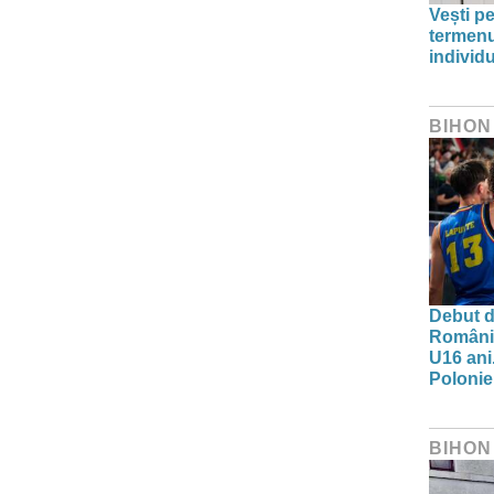
Vești pe
termenu
individu
BIHON
Debut d
Românie
U16 ani.
Polonie
BIHON