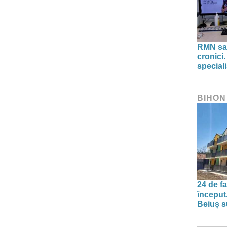
RMN sau
cronici.
speciali
BIHON
24 de f
început
Beiuș s