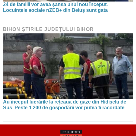
24 de familii vor avea șansa unui nou început.
Locuințele sociale nZEB+ din Beiuș sunt gata
BIHON ŞTIRILE JUDEŢULUI BIHOR
Au început lucrările la rețeaua de gaze din Hidișelu de
Sus. Peste 1.200 de gospodării vor putea fi racordate