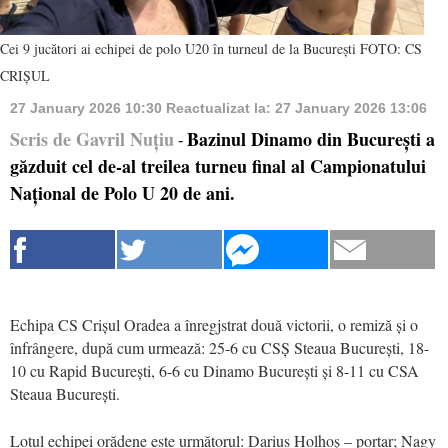
Cei 9 jucători ai echipei de polo U20 în turneul de la București FOTO: CS
CRIȘUL
27 January 2026 10:30
Reactualizat la:
27 January 2026 13:06
Scris de Gavril Nuțiu
Bazinul Dinamo din București a
-
găzduit cel de-al treilea turneu final al Campionatului
Național de Polo U 20 de ani.
Echipa CS Crișul Oradea a înregjstrat două victorii, o remiză și o
înfrângere, după cum urmează: 25-6 cu CSȘ Steaua București, 18-
10 cu Rapid București, 6-6 cu Dinamo București și 8-11 cu CSA
Steaua București.
Lotul echipei orădene este următorul: Darius Holhoș – portar; Nagy