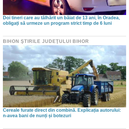
Doi tineri care au tâlhărit un băiat de 13 ani, în Oradea,
obligați să urmeze un program strict timp de 6 luni
BIHON ŞTIRILE JUDEŢULUI BIHOR
Cereale furate direct din combină. Explicația autorului:
n-avea bani de nunți și botezuri