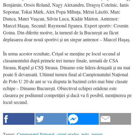
Benjámin, Orsós Roland, Nagy Alexandru, Dragoș Cotelnic, Ianis
Soponar, Tokai Márk, Alex Popa Mihuța, Mérai László, Marc
Dunca, Matei Vușcan, Silviu Luca, Kádár Márton. Antrenor:
Marcel Hașaș. Secund: Raymond Jiganea. Expert sportiv: Cosmin
Goina. Din diferite motive, la turneul de la București au făcut
deplasarea doar nouă sportivi și un singur antrenor – Marcel Hașaș.
În urma acestor rezultate, Crișul se menține pe locul secund al
clasamentului după primele trei turnee finale, urmată de CSA
Steaua, Rapid și CSȘ Steaua. Dinamo este lidera detașată și nu mai
poate fi devansată. Ultimul turneu final al Campionatului Național
de Polo U 20 de ani se va disputa în bazinul celei mai bine clasate
echipe – Dinamo București. Obiectivul echipei orădene este
clasarea pe podiumul competiției și dacă va fi posibil, menținerea pe
locul secund.
Taguri:
Campionatul Naţional
,
crisul oradea
,
polo
,
turneu