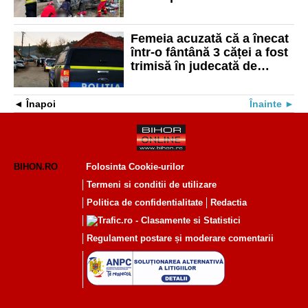
în care au murit două
persoane
Femeia acuzată că a înecat
într-o fântână 3 căței a fost
trimisă în judecată de
Parchetul Salonta
Înapoi
Înainte
BIHON.RO
Folosinta Cookie-urilor
Termeni si conditii de utilizare
Politica de confidentialitate
Redactia
Regulament postare și moderare comentarii