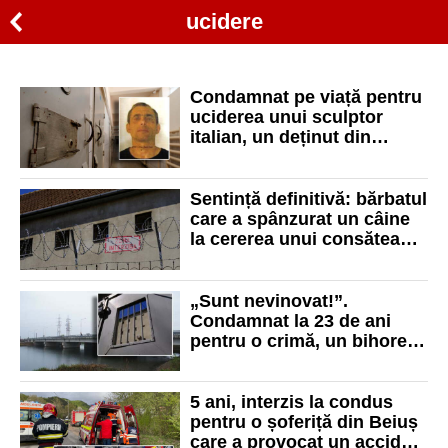
ucidere
Condamnat pe viață pentru
uciderea unui sculptor
italian, un deținut din
Penitenciarul Oradea cere
comutarea pedepsei
Sentință definitivă: bărbatul
care a spânzurat un câine
la cererea unui consătean
va sta 3 ani după gratii
„Sunt nevinovat!”.
Condamnat la 23 de ani
pentru o crimă, un bihorean
a cerut pentru a șaptea
oară revizuirea
5 ani, interzis la condus
pentru o șoferiță din Beiuș
care a provocat un accident