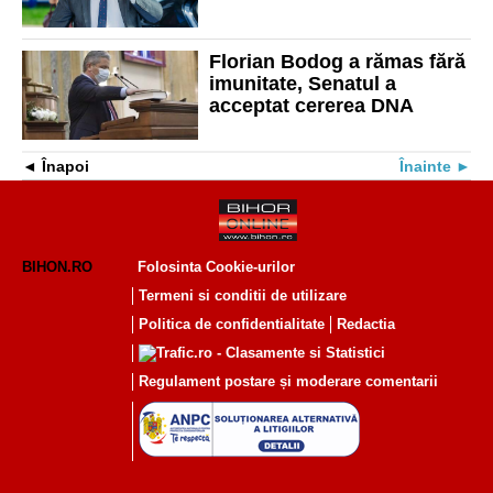
bihorean, Florian Bodog.
Reacția senatorului: „Nu
am nimic de ascuns"
Florian Bodog a rămas fără
imunitate, Senatul a
acceptat cererea DNA
Înapoi
Înainte
BIHON.RO
Folosinta Cookie-urilor
Termeni si conditii de utilizare
Politica de confidentialitate
Redactia
Regulament postare și moderare comentarii