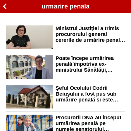
urmarire penala
Ministrul Justiţiei a trimis
procurorului general
cererile de urmărire penală
primite de la Iohannis în
cazul Voiculescu şi Mihăilă
Poate începe urmărirea
penală împotriva ex-
ministrului Sănătății,
bihoreanca Ioana Mihăilă. I
s-a ridicat imunitatea
Șeful Ocolului Codrii
Beiușului a fost pus sub
urmărire penală și este
cercetat pentru furt de
energie electrică
Procurorii DNA au început
urmărirea penală pe
numele senatorului