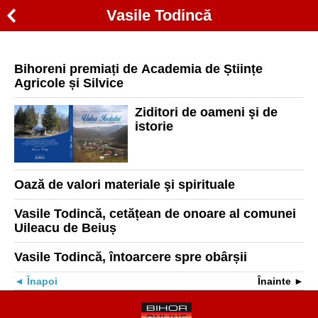
Vasile Todincă
Bihoreni premiați de Academia de Științe
Agricole și Silvice
Ziditori de oameni şi de
istorie
Oază de valori materiale şi spirituale
Vasile Todincă, cetățean de onoare al comunei
Uileacu de Beiuș
Vasile Todincă, întoarcere spre obârșii
Înapoi
Înainte