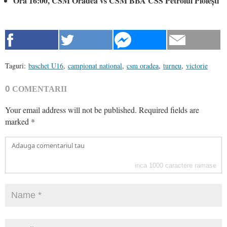
Ora 16:00, CSM Oradea vs CSM BBA CSS Petrolul Ploiești
Taguri:
baschet U16
,
campionat national
,
csm oradea
,
turneu
,
victorie
0
COMENTARII
Your email address will not be published.
Required fields are
marked
*
inca
1000
caractere ramase