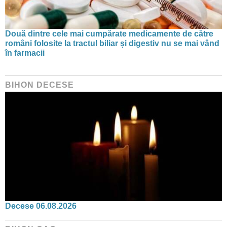
Două dintre cele mai cumpărate medicamente de către
români folosite la tractul biliar și digestiv nu se mai vând
în farmacii
BIHON DECESE
Decese 06.08.2026