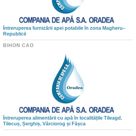
Întreruperea furnizării apei potabile în zona Magheru–
Republicii
BIHON CAO
Întreruperea alimentării cu apă în localitățile Tileagd,
Tilecuș, Șerghiș, Vârciorog și Fâșca