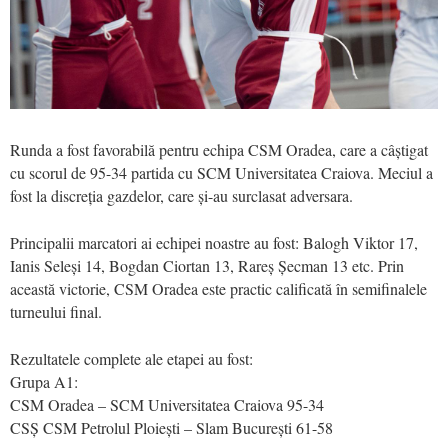
Runda a fost favorabilă pentru echipa CSM Oradea, care a câștigat
cu scorul de 95-34 partida cu SCM Universitatea Craiova. Meciul a
fost la discreția gazdelor, care și-au surclasat adversara.
Principalii marcatori ai echipei noastre au fost: Balogh Viktor 17,
Ianis Seleși 14, Bogdan Ciortan 13, Rareș Șecman 13 etc. Prin
această victorie, CSM Oradea este practic calificată în semifinalele
turneului final.
Rezultatele complete ale etapei au fost:
Grupa A1:
CSM Oradea – SCM Universitatea Craiova 95-34
CSȘ CSM Petrolul Ploiești – Slam București 61-58