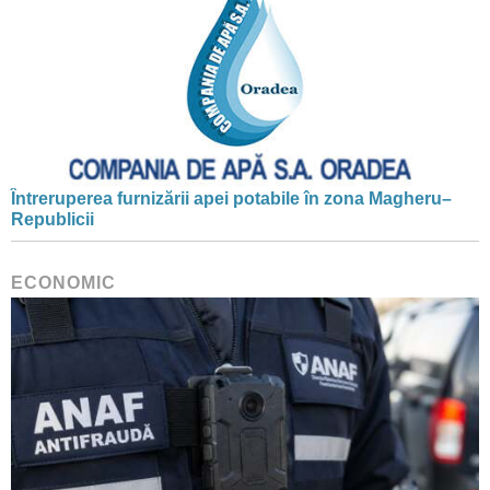
Întreruperea furnizării apei potabile în zona Magheru–
Republicii
ECONOMIC