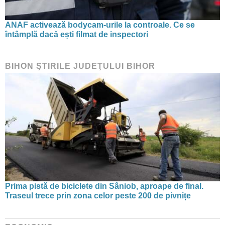
ANAF activează bodycam-urile la controale. Ce se
întâmplă dacă ești filmat de inspectori
BIHON ŞTIRILE JUDEŢULUI BIHOR
Prima pistă de biciclete din Sâniob, aproape de final.
Traseul trece prin zona celor peste 200 de pivnițe