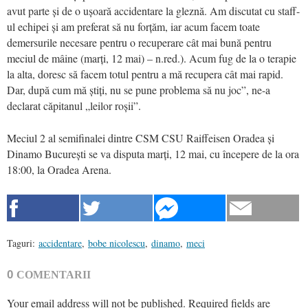
avut parte și de o ușoară accidentare la gleznă. Am discutat cu staff-
ul echipei și am preferat să nu forțăm, iar acum facem toate
demersurile necesare pentru o recuperare cât mai bună pentru
meciul de mâine (marți, 12 mai) – n.red.). Acum fug de la o terapie
la alta, doresc să facem totul pentru a mă recupera cât mai rapid.
Dar, după cum mă știți, nu se pune problema să nu joc”, ne-a
declarat căpitanul „leilor roșii”.
Meciul 2 al semifinalei dintre CSM CSU Raiffeisen Oradea și
Dinamo București se va disputa marți, 12 mai, cu începere de la ora
18:00, la Oradea Arena.
Taguri:
accidentare
,
bobe nicolescu
,
dinamo
,
meci
0
COMENTARII
Your email address will not be published.
Required fields are