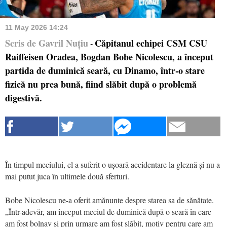
11 May 2026 14:24
Scris de Gavril Nuțiu
Căpitanul echipei CSM CSU
-
Raiffeisen Oradea, Bogdan Bobe Nicolescu, a început
partida de duminică seară, cu Dinamo, într-o stare
fizică nu prea bună, fiind slăbit după o problemă
digestivă.
În timpul meciului, el a suferit o ușoară accidentare la gleznă și nu a
mai putut juca în ultimele două sferturi.
Bobe Nicolescu ne-a oferit amănunte despre starea sa de sănătate.
„Într-adevăr, am început meciul de duminică după o seară în care
am fost bolnav și prin urmare am fost slăbit, motiv pentru care am