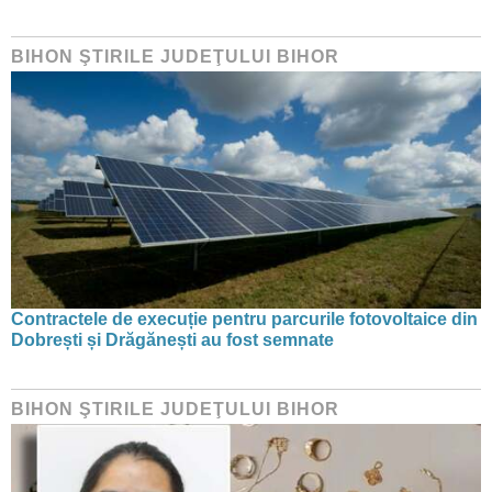
BIHON ŞTIRILE JUDEŢULUI BIHOR
Contractele de execuție pentru parcurile fotovoltaice din
Dobrești și Drăgănești au fost semnate
BIHON ŞTIRILE JUDEŢULUI BIHOR