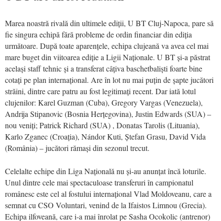
Marea noastră rivală din ultimele ediții, U BT Cluj-Napoca, pare să
fie singura echipă fără probleme de ordin financiar din ediția
următoare. După toate aparențele, echipa clujeană va avea cel mai
mare buget din viitoarea ediție a Ligii Naționale. U BT și-a păstrat
același staff tehnic și a transferat câțiva baschetbaliști foarte bine
cotați pe plan internațional. Are în lot nu mai puțin de șapte jucători
străini, dintre care patru au fost legitimați recent. Dar iată lotul
clujenilor: Karel Guzman (Cuba), Gregory Vargas (Venezuela),
Andrija Stipanovic (Bosnia Herțegovina), Justin Edwards (SUA) –
nou veniți; Patrick Richard (SUA) , Donatas Tarolis (Lituania),
Karlo Zganec (Croația), Nándor Kuti, Ștefan Grasu, David Vida
(România) – jucători rămași din sezonul trecut.
Celelalte echipe din Liga Națională nu și-au anunțat încă loturile.
Unul dintre cele mai spectaculoase transferuri în campionatul
românesc este cel al fostului internațional Vlad Moldoveanu, care a
semnat cu CSO Voluntari, venind de la Ifaistos Limnou (Grecia).
Echipa ilfoveană, care i-a mai înrolat pe Sasha Ocokolic (antrenor)