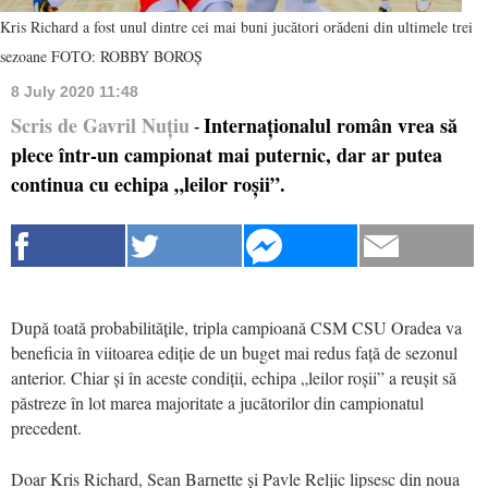
Kris Richard a fost unul dintre cei mai buni jucători orădeni din ultimele trei
sezoane FOTO: ROBBY BOROȘ
8 July 2020 11:48
Scris de Gavril Nuțiu
Internaționalul român vrea să
-
plece într-un campionat mai puternic, dar ar putea
continua cu echipa „leilor roșii”.
După toată probabilitățile, tripla campioană CSM CSU Oradea va
beneficia în viitoarea ediție de un buget mai redus față de sezonul
anterior. Chiar și în aceste condiții, echipa „leilor roșii” a reușit să
păstreze în lot marea majoritate a jucătorilor din campionatul
precedent.
Doar Kris Richard, Sean Barnette și Pavle Reljic lipsesc din noua