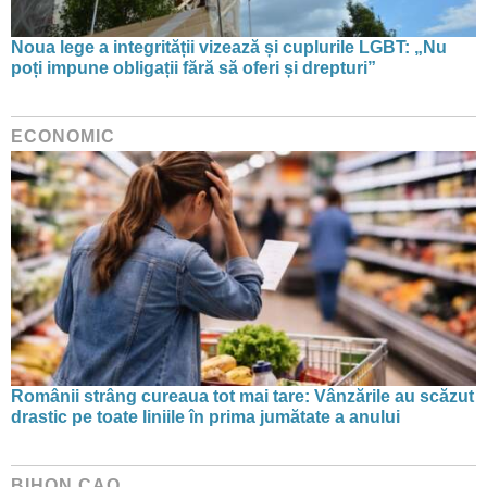
Noua lege a integrității vizează și cuplurile LGBT: „Nu
poți impune obligații fără să oferi și drepturi”
ECONOMIC
Românii strâng cureaua tot mai tare: Vânzările au scăzut
drastic pe toate liniile în prima jumătate a anului
BIHON CAO