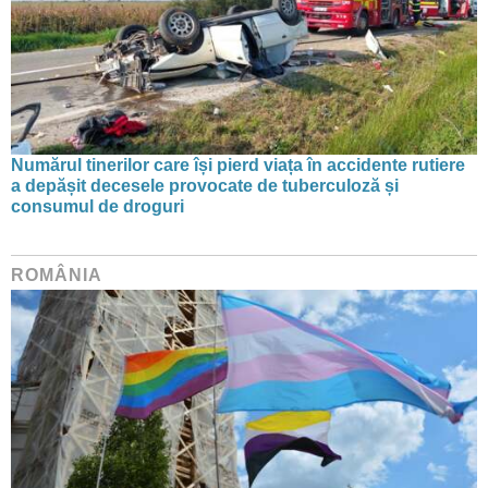
Numărul tinerilor care își pierd viața în accidente rutiere
a depășit decesele provocate de tuberculoză și
consumul de droguri
ROMÂNIA