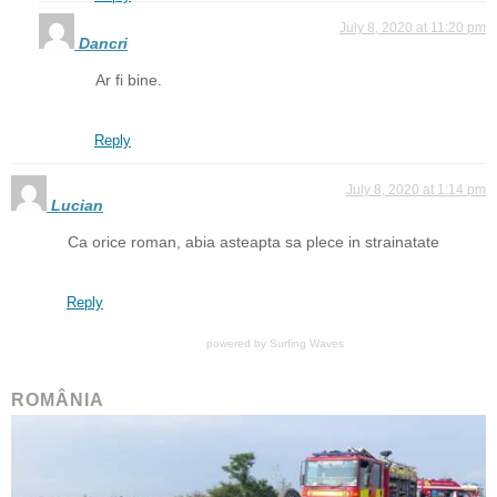
July 8, 2020 at 11:20 pm
Dancri
Ar fi bine.
Reply
July 8, 2020 at 1:14 pm
Lucian
Ca orice roman, abia asteapta sa plece in strainatate
Reply
powered by
Surfing Waves
ROMÂNIA