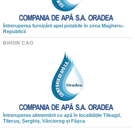
Întreruperea furnizării apei potabile în zona Magheru–
Republicii
BIHON CAO
Întreruperea alimentării cu apă în localitățile Tileagd,
Tilecuș, Șerghiș, Vârciorog și Fâșca