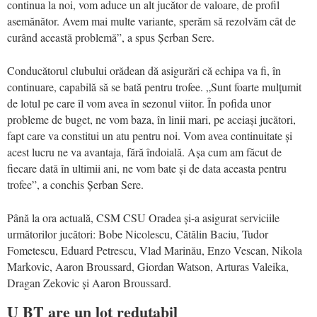
continua la noi, vom aduce un alt jucător de valoare, de profil
asemănător. Avem mai multe variante, sperăm să rezolvăm cât de
curând această problemă”, a spus Șerban Sere.
Conducătorul clubului orădean dă asigurări că echipa va fi, în
continuare, capabilă să se bată pentru trofee. „Sunt foarte mulțumit
de lotul pe care îl vom avea în sezonul viitor. În pofida unor
probleme de buget, ne vom baza, în linii mari, pe aceiași jucători,
fapt care va constitui un atu pentru noi. Vom avea continuitate și
acest lucru ne va avantaja, fără îndoială. Așa cum am făcut de
fiecare dată în ultimii ani, ne vom bate și de data aceasta pentru
trofee”, a conchis Șerban Sere.
Până la ora actuală, CSM CSU Oradea și-a asigurat serviciile
următorilor jucători: Bobe Nicolescu, Cătălin Baciu, Tudor
Fometescu, Eduard Petrescu, Vlad Marinău, Enzo Vescan, Nikola
Markovic, Aaron Broussard, Giordan Watson, Arturas Valeika,
Dragan Zekovic și Aaron Broussard.
U BT are un lot redutabil