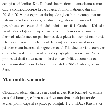
echipă a orădenilor. Kris Richard, internaționalul americano-român
care a contribuit copios la câștigarea titlurilor naționale din anii
2018 și 2019, și-a exprimat dorința de a juca într-un campionat mai
puternic. Cu toate acestea, conducerea „leilor roșii” nu exclude
posibilitatea ca acesta să rămână, până la urmă, la Oradea. „Kris și-a
făcut datoria față de echipa noastră și nu putem să ne opunem
dorinței sale de face un pas înainte, de a pleca la o echipă mai bună,
într-un campionat din Occident. Bineînțeles că noi am dori să-l
păstrăm și am încercat să negociem cu el. Rămâne de văzut cum vor
evolua lucrurile. I-am făcut o ofertă și așteptăm un răspuns. Ne-a
promis că dacă nu va avea o ofertă convenabilă, va continua cu
echipa noastră”, ne-a declarat președintele CSM Oradea, Șerban
Sere.
Mai multe variante
Oficialul orădean afirmă că în cazul în care Kris Richard va semna
cu o altă formație, echipa noastră va transfera un alt jucător de
același profil, capabil să joace pe pozițiile 1-2-3. „Dacă Kris nu va