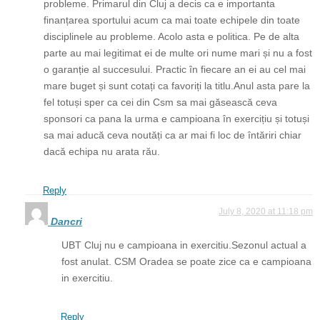
probleme. Primarul din Cluj a decis ca e importanta
finanțarea sportului acum ca mai toate echipele din toate
disciplinele au probleme. Acolo asta e politica. Pe de alta
parte au mai legitimat ei de multe ori nume mari și nu a fost
o garanție al succesului. Practic în fiecare an ei au cel mai
mare buget și sunt cotați ca favoriți la titlu.Anul asta pare la
fel totuși sper ca cei din Csm sa mai găsească ceva
sponsori ca pana la urma e campioana în exercițiu și totuși
sa mai aducă ceva noutăți ca ar mai fi loc de întăriri chiar
dacă echipa nu arata rău.
Reply
July 8, 2020 at 11:18 pm
Dancri
UBT Cluj nu e campioana in exercitiu.Sezonul actual a
fost anulat. CSM Oradea se poate zice ca e campioana
in exercitiu.
Reply