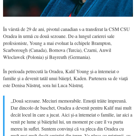
În vârstă de 29 de ani, pivotul canadian s-a transferat la CSM CSU
Oradea în urmă cu două sezoane. De-a lungul carierei sale
profesioniste, Young a mai evoluat la echipele Brampton,
Scarborough (Canada), Bornova (Turcia), Czarni, Anwil
Wloclawek (Polonia) și Bayreuth (Germania).
În perioada petrecută la Oradea, Kalif Young și-a întemeiat o
familie și a devenit tatăl unui băiețel, Kaden. Partenera sa de viață
este Denisa Năstruț, sora lui Luca Năstruț.
„Două sezoane. Meciuri memorabile. Emoții trăite împreună.
Dar dincolo de baschet, Oradea a devenit pentru Kalif mai mult
decât locul în care a jucat. Aici și-a întemeiat o familie, iar aici a
venit pe lume și băiețelul lui, un moment pe care îl va purta
mereu în suflet. Suntem convinși că va pleca din Oradea cu
mult mai mult decât amintiri din teren. Va pleca cu prietenii, cu