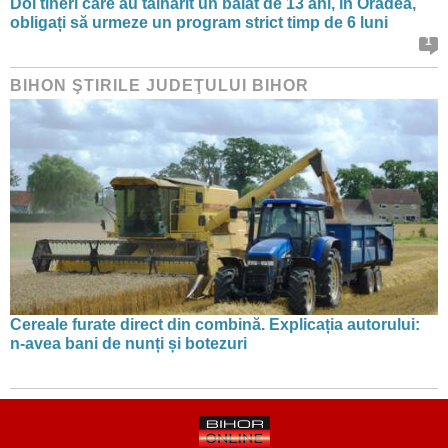
Doi tineri care au tâlhărit un băiat de 13 ani, în Oradea,
obligați să urmeze un program strict timp de 6 luni
1
BIHON ŞTIRILE JUDEŢULUI BIHOR
Cereale furate direct din combină. Explicația autorului:
n-avea bani de nunți și botezuri