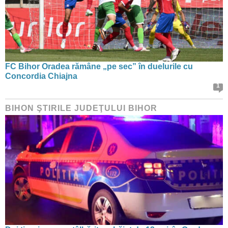
FC Bihor Oradea rămâne „pe sec” în duelurile cu
Concordia Chiajna
1
BIHON ŞTIRILE JUDEŢULUI BIHOR