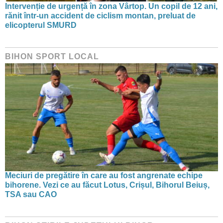
Intervenție de urgență în zona Vârtop. Un copil de 12 ani,
rănit într-un accident de ciclism montan, preluat de
elicopterul SMURD
BIHON SPORT LOCAL
Meciuri de pregătire în care au fost angrenate echipe
bihorene. Vezi ce au făcut Lotus, Crișul, Bihorul Beiuș,
TSA sau CAO