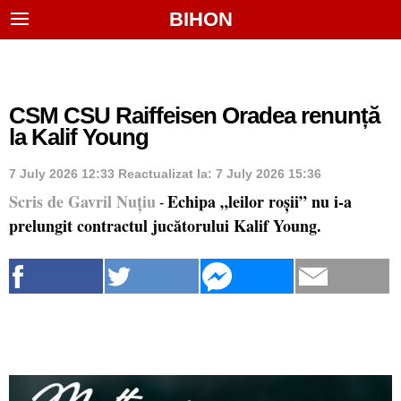
BIHON
CSM CSU Raiffeisen Oradea renunță
la Kalif Young
7 July 2026 12:33
Reactualizat la:
7 July 2026 15:36
Scris de Gavril Nuțiu
Echipa „leilor roșii” nu i-a
-
prelungit contractul jucătorului Kalif Young.