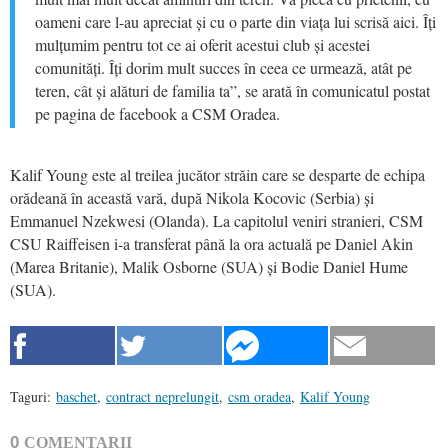
oameni care l-au apreciat și cu o parte din viața lui scrisă aici. Îți
mulțumim pentru tot ce ai oferit acestui club și acestei
comunități. Îți dorim mult succes în ceea ce urmează, atât pe
teren, cât și alături de familia ta”, se arată în comunicatul postat
pe pagina de facebook a CSM Oradea.
Kalif Young este al treilea jucător străin care se desparte de echipa
orădeană în această vară, după Nikola Kocovic (Serbia) și
Emmanuel Nzekwesi (Olanda). La capitolul veniri stranieri, CSM
CSU Raiffeisen i-a transferat până la ora actuală pe Daniel Akin
(Marea Britanie), Malik Osborne (SUA) și Bodie Daniel Hume
(SUA).
Taguri:
baschet
,
contract neprelungit
,
csm oradea
,
Kalif Young
0
COMENTARII