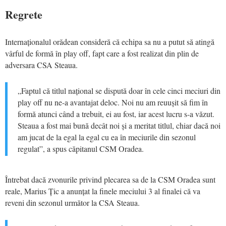
Regrete
Internaționalul orădean consideră că echipa sa nu a putut să atingă
vârful de formă în play off, fapt care a fost realizat din plin de
adversara CSA Steaua.
„Faptul că titlul național se dispută doar în cele cinci meciuri din
play off nu ne-a avantajat deloc. Noi nu am reuușit să fim în
formă atunci când a trebuit, ei au fost, iar acest lucru s-a văzut.
Steaua a fost mai bună decât noi și a meritat titlul, chiar dacă noi
am jucat de la egal la egal cu ea în meciurile din sezonul
regulat”, a spus căpitanul CSM Oradea.
Întrebat dacă zvonurile privind plecarea sa de la CSM Oradea sunt
reale, Marius Țic a anunțat la finele meciului 3 al finalei că va
reveni din sezonul următor la CSA Steaua.