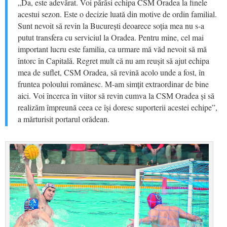
„Da, este adevărat. Voi părăsi echipa CSM Oradea la finele
acestui sezon. Este o decizie luată din motive de ordin familial.
Sunt nevoit să revin la București deoarece soția mea nu s-a
putut transfera cu serviciul la Oradea. Pentru mine, cel mai
important lucru este familia, ca urmare mă văd nevoit să mă
întorc în Capitală. Regret mult că nu am reușit să ajut echipa
mea de suflet, CSM Oradea, să revină acolo unde a fost, în
fruntea poloului românesc. M-am simțit extraordinar de bine
aici. Voi încerca în viitor să revin cumva la CSM Oradea și să
realizăm împreună ceea ce își doresc suporterii acestei echipe”,
a mărturisit portarul orădean.