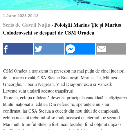
1 June 2023 20:13
Scris de Gavril Nuțiu
Poloiștii Marius Țic și Marius
-
Colodrovschi se despart de CSM Oradea
CSM Oradea a transferat în presezon nu mai puțin de cinci jucători
de la marea rivală, CSA Steaua București. Marius Țic, Mihnea
Gheorghe, Tiberiu Negrean, Vlad Dragomirescu și Vancsik
Levente sunt titularii acestor transferuri.
Teoretic, echipa orădeană devenea principala candidată la câștigarea
titlului național al ediției. Din nefericire, speranțele nu s-au
confirmat, iar CSA Steaua a cucerit din nou titlul de campioană,
echipa noastră trebuind să se mulțumească cu eternul loc secund.
Mai mult, triumful Stelei a fost incontestabil, fiind obținut după o