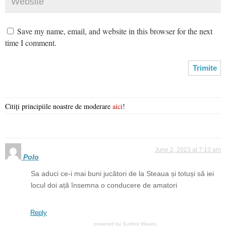
Save my name, email, and website in this browser for the next
time I comment.
Citiți principiile noastre de moderare
aici
!
June 2, 2023 at 7:13 am
Polo
Sa aduci ce-i mai buni jucători de la Steaua și totuși să iei
locul doi ață însemna o conducere de amatori
Reply
powered by
Surfing Waves