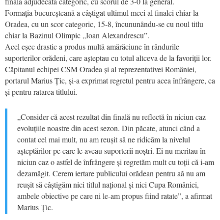
finală adjudecată categoric, cu scorul de 3-0 la general.
Formația bucureșteană a câștigat ultimul meci al finalei chiar la
Oradea, cu un scor categoric, 15-8, încununându-se cu noul titlu
chiar la Bazinul Olimpic „Ioan Alexandrescu”.
Acel eșec drastic a produs multă amărăciune în rândurile
suporterilor orădeni, care așteptau cu totul altceva de la favoriții lor.
Căpitanul echipei CSM Oradea și al reprezentativei României,
portarul Marius Țic, și-a exprimat regretul pentru acea înfrângere, ca
și pentru ratarea titlului.
„Consider că acest rezultat din finală nu reflectă în niciun caz
evoluțiile noastre din acest sezon. Din păcate, atunci când a
contat cel mai mult, nu am reușit să ne ridicăm la nivelul
așteptărilor pe care le aveau suporterii noștri. Ei nu meritau în
niciun caz o astfel de înfrângere și regretăm mult cu toții că i-am
dezamăgit. Cerem iertare publicului orădean pentru aă nu am
reușit să câștigăm nici titlul național și nici Cupa României,
ambele obiective pe care ni le-am propus fiind ratate”, a afirmat
Marius Țic.