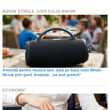
BIHON ŞTIRILE JUDEŢULUI BIHOR
Amendă pentru muzică tare, dată pe baza unor filmări
făcute prin gard. Instanța: „se aud greierii”
ECONOMIC