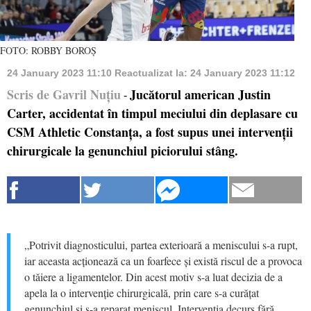
FOTO: ROBBY BOROȘ
24 January 2023 11:10
Reactualizat la:
24 January 2023 11:12
Scris de Gavril Nuțiu
Jucătorul american Justin
-
Carter, accidentat în timpul meciului din deplasare cu
CSM Athletic Constanța, a fost supus unei intervenții
chirurgicale la genunchiul piciorului stâng.
„Potrivit diagnosticului, partea exterioară a meniscului s-a rupt,
iar aceasta acționează ca un foarfece și există riscul de a provoca
o tăiere a ligamentelor. Din acest motiv s-a luat decizia de a
apela la o intervenție chirurgicală, prin care s-a curățat
genunchiul și s-a reparat meniscul. Intervenția decurs fără