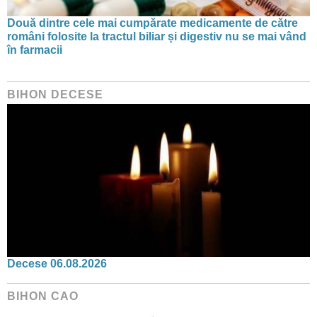
Două dintre cele mai cumpărate medicamente de către
români folosite la tractul biliar și digestiv nu se mai vând
în farmacii
BIHON DECESE
Decese 06.08.2026
BIHON CAO