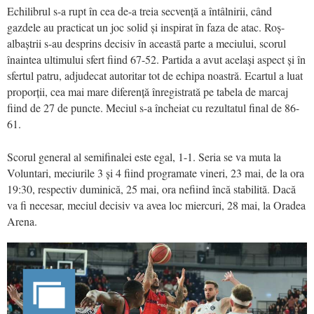
Echilibrul s-a rupt în cea de-a treia secvență a întâlnirii, când
gazdele au practicat un joc solid și inspirat în faza de atac. Roș-
albaștrii s-au desprins decisiv în această parte a meciului, scorul
înaintea ultimului sfert fiind 67-52. Partida a avut același aspect și în
sfertul patru, adjudecat autoritar tot de echipa noastră. Ecartul a luat
proporții, cea mai mare diferență înregistrată pe tabela de marcaj
fiind de 27 de puncte. Meciul s-a încheiat cu rezultatul final de 86-
61.
Scorul general al semifinalei este egal, 1-1. Seria se va muta la
Voluntari, meciurile 3 și 4 fiind programate vineri, 23 mai, de la ora
19:30, respectiv duminică, 25 mai, ora nefiind încă stabilită. Dacă
va fi necesar, meciul decisiv va avea loc miercuri, 28 mai, la Oradea
Arena.