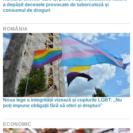
a depășit decesele provocate de tuberculoză și
consumul de droguri
ROMÂNIA
Noua lege a integrității vizează și cuplurile LGBT: „Nu
poți impune obligații fără să oferi și drepturi”
ECONOMIC