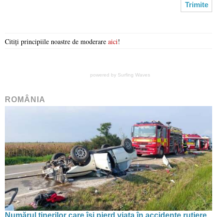
Citiți principiile noastre de moderare
aici
!
powered by
Surfing Waves
ROMÂNIA
Numărul tinerilor care își pierd viața în accidente rutiere