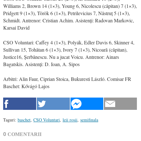
Williams 2, Brown 14 (1×3), Young 6, Nicolescu (căpitan) 7 (1×3),
Pridgett 9 (1×3), Török 6 (1×3), Petrilevicius 7, Năstruț 5 (1×3),
Schmidt. Antrenor: Cristian Achim. Asistenți: Radovan Markovic,
Karsai David
CSO Voluntari: Caffey 4 (1×3), Polyák, Edler Davis 6, Skinner 4,
Sullivan 15, Tohătan 6 (1×3), Ivory 7 (1×3), Nicoară (căpitan),
Justice16, Șerbănescu. Nu a jucat Voicu. Antrenor: Ainars
Bagatskis. Asistenți: D. Ioan, A. Sipos
Arbitri: Alin Faur, Ciprian Stoica, Bukuresti László. Comisar FR
Baschet: Kővágó Lajos
Taguri:
baschet
,
CSO Voluntari
,
leii rosii
,
semifinala
0
COMENTARII