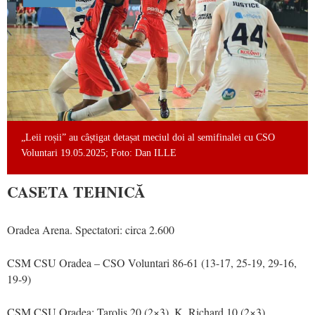
„Leii roșii” au câștigat detașat meciul doi al semifinalei cu CSO
Voluntari 19.05.2025; Foto: Dan ILLE
CASETA TEHNICĂ
Oradea Arena. Spectatori: circa 2.600
CSM CSU Oradea – CSO Voluntari 86-61 (13-17, 25-19, 29-16,
19-9)
CSM CSU Oradea: Tarolis 20 (2×3), K. Richard 10 (2×3),