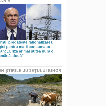
ÂNIA
nul pregătește raționalizarea
iei pentru marii consumatori.
an: „Criza ar mai putea dura o
ămână, două”
ON ŞTIRILE JUDEŢULUI BIHOR