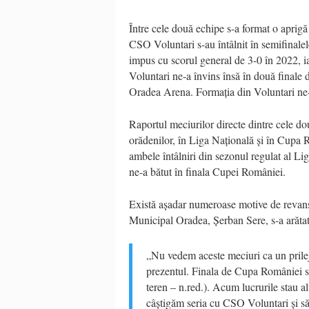
Între cele două echipe s-a format o aprig
CSO Voluntari s-au întâlnit în semifinale
impus cu scorul general de 3-0 în 2022, ia
Voluntari ne-a învins însă în două finale 
Oradea Arena. Formația din Voluntari ne-a 
Raportul meciurilor directe dintre cele do
orădenilor, în Liga Națională și în Cupa
ambele întâlniri din sezonul regulat al Li
ne-a bătut în finala Cupei României.
Există așadar numeroase motive de revanș
Municipal Oradea, Șerban Sere, s-a arătat 
„Nu vedem aceste meciuri ca un prilej
prezentul. Finala de Cupa României s-
teren – n.red.). Acum lucrurile stau al
câștigăm seria cu CSO Voluntari și să 