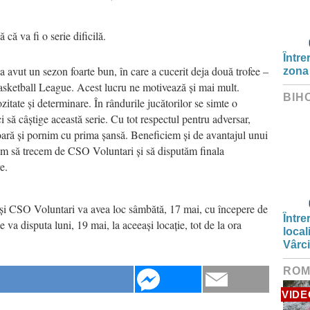
că va fi o serie dificilă.
Între
 avut un sezon foarte bun, în care a cucerit deja două trofee –
zona
ketball League. Acest lucru ne motivează și mai mult.
BIH
itate și determinare. În rândurile jucătorilor se simte o
 să câștige această serie. Cu tot respectul pentru adversar,
ară și pornim cu prima șansă. Beneficiem și de avantajul unui
ăm să trecem de CSO Voluntari și să disputăm finala
e.
și CSO Voluntari va avea loc sâmbătă, 17 mai, cu începere de
Între
va disputa luni, 19 mai, la aceeași locație, tot de la ora
local
Vârc
ROM
VIDE