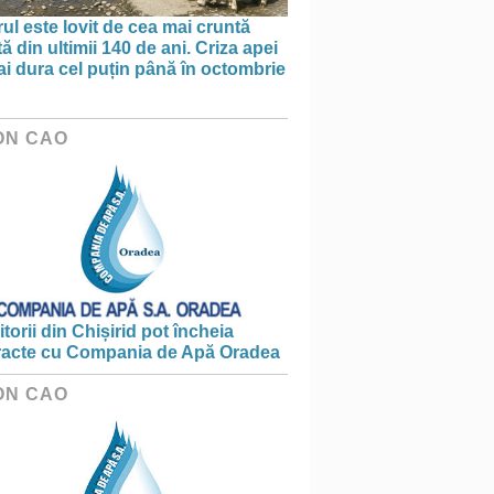
ul este lovit de cea mai cruntă
ă din ultimii 140 de ani. Criza apei
i dura cel puțin până în octombrie
ON CAO
torii din Chișirid pot încheia
racte cu Compania de Apă Oradea
ON CAO