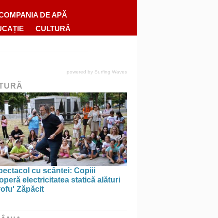
COMPANIA DE APĂ
UCAȚIE
CULTURĂ
powered by
Surfing Waves
TURĂ
ectacol cu scântei: Copiii
peră electricitatea statică alături
ofu' Zăpăcit