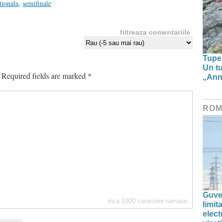
tionala
,
semifinale
filtreaza comentariile
Tupe
Un tu
Required fields are marked
*
„Anna
ROM
Guve
inca
1000
caractere ramase
limi
elect