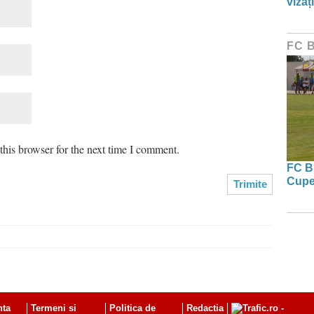
vizați
FC 
his browser for the next time I comment.
FC Bi
Cupe
nta
Termeni si
Politica de
Redactia