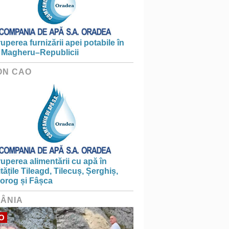
ruperea furnizării apei potabile în
 Magheru–Republicii
ON CAO
ruperea alimentării cu apă în
itățile Tileagd, Tilecuș, Șerghiș,
iorog și Fâșca
ÂNIA
O