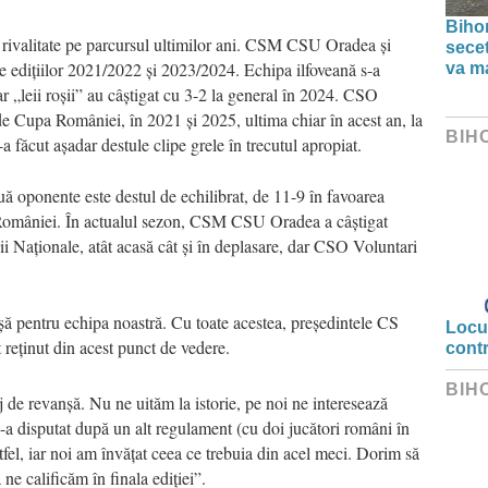
Bihor
ă rivalitate pe parcursul ultimilor ani. CSM CSU Oradea și
secet
le edițiilor 2021/2022 și 2023/2024. Echipa ilfoveană s-a
va ma
r „leii roșii” au câștigat cu 3-2 la general în 2024. CSO
de Cupa României, în 2021 și 2025, ultima chiar în acest an, la
BIH
făcut așadar destule clipe grele în trecutul apropiat.
uă oponente este destul de echilibrat, de 11-9 în favoarea
 României. În actualul sezon, CSM CSU Oradea a câștigat
gii Naționale, atât acasă cât și în deplasare, dar CSO Voluntari
ă pentru echipa noastră. Cu toate acestea, președintele CS
Locui
reținut din acest punct de vedere.
cont
BIH
 de revanșă. Nu ne uităm la istorie, pe noi ne interesează
a disputat după un alt regulament (cu doi jucători români în
tfel, iar noi am învățat ceea ce trebuia din acel meci. Dorim să
ne calificăm în finala ediției”.