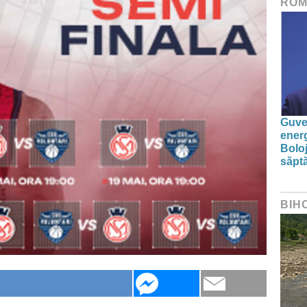
ROM
Guver
energ
Boloj
săpt
BIH