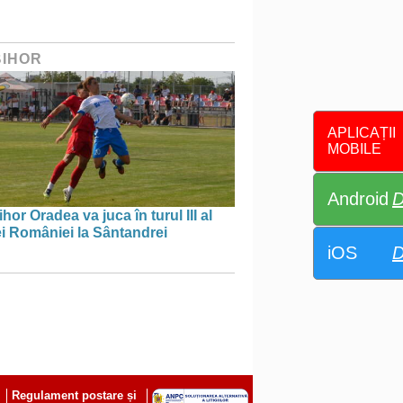
BIHOR
APLICAȚII
MOBILE
Android
D
hor Oradea va juca în turul III al
i României la Sântandrei
iOS
D
Regulament postare și