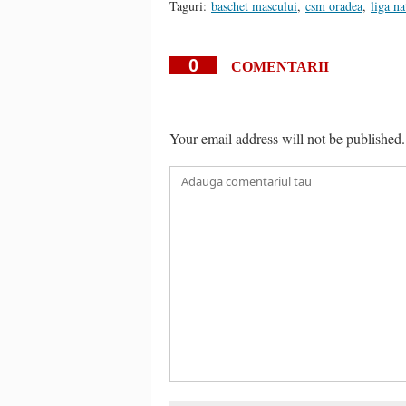
Taguri:
baschet mascului
,
csm oradea
,
liga na
0
COMENTARII
Your email address will not be published.