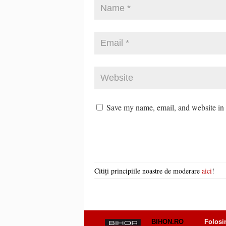
Save my name, email, and website in t
Citiți principiile noastre de moderare
aici
!
BIHON.RO
Folosi