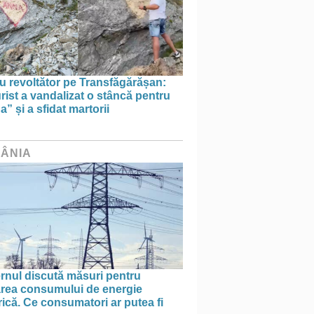
u revoltător pe Transfăgărășan:
rist a vandalizat o stâncă pentru
” și a sfidat martorii
ÂNIA
rnul discută măsuri pentru
tarea consumului de energie
rică. Ce consumatori ar putea fi