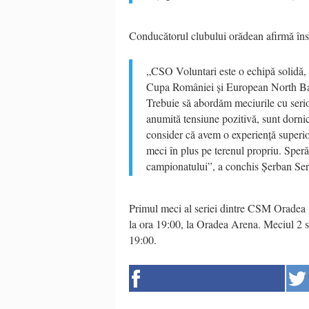
Conducătorul clubului orădean afirmă însă 
„CSO Voluntari este o echipă solidă, a
Cupa României și European North Bas
Trebuie să abordăm meciurile cu serioz
anumită tensiune pozitivă, sunt dornici
consider că avem o experiență superio
meci în plus pe terenul propriu. Sper
campionatului”, a conchis Șerban Ser
Primul meci al seriei dintre CSM Oradea 
la ora 19:00, la Oradea Arena. Meciul 2 se 
19:00.