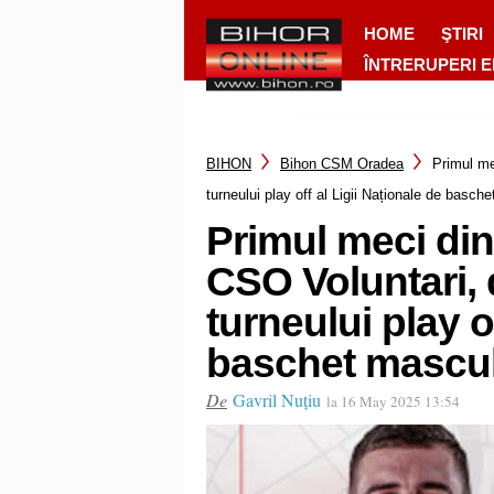
HOME
ŞTIRI
ÎNTRERUPERI 
BIHON
Bihon CSM Oradea
Primul me
turneului play off al Ligii Naționale de basch
Primul meci di
CSO Voluntari, 
turneului play o
baschet mascul
De
Gavril Nuțiu
la 16 May 2025 13:54