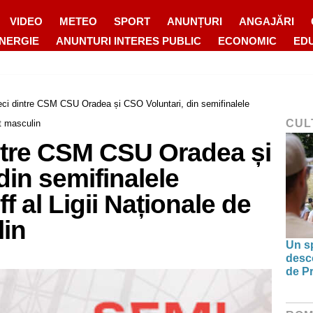
VIDEO
METEO
SPORT
ANUNȚURI
ANGAJĂRI
ENERGIE
ANUNTURI INTERES PUBLIC
ECONOMIC
ED
ci dintre CSM CSU Oradea și CSO Voluntari, din semifinalele
CUL
et masculin
ntre CSM CSU Oradea și
din semifinalele
ff al Ligii Naționale de
in
Un sp
desco
de Pr