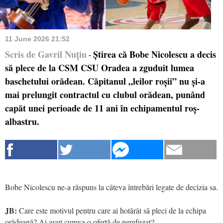
11 June 2026 21:52
Scris de Gavril Nuțiu
Știrea că Bobe Nicolescu a decis
-
să plece de la CSM CSU Oradea a zguduit lumea
baschetului orădean. Căpitanul „leilor roșii” nu și-a
mai prelungit contractul cu clubul orădean, punând
capăt unei perioade de 11 ani în echipamentul roș-
albastru.
Bobe Nicolescu ne-a răspuns la câteva întrebări legate de decizia sa.
JB:
Care este motivul pentru care ai hotărât să pleci de la echipa
orădeană? Ai avut cumva o ofertă de nerefuzat?