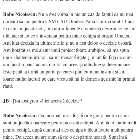
Bobe Nicolescu:
Nu a fost vorba în niciun caz de faptul că nu mai
doream să joc pentru CSM CSU Oradea. Până la urmă sunt 11 ani
în care am jucat aici și nu am suficiente cuvinte să descriu tot ce am
trăit aici și tot ce a însemnat pentru mine echipa și orașul Oradea.
Am luat decizia în ultimele zile și nu a fost deloc o decizie ușoară.
Am hotărât să mă alătur unui proiect foarte ambițios, să mă spun
unor challenge-uri noi, să-mi măsor forțele și în alt fel față de cum
am făcut-o până acum, dar tot cu aceeași atitudine și determinare.
Este până la urmă un pariu pe care-l pun cu mine însumi și am
foarte multe lucruri pe care vreau să mi le demonstrez mie în primul
rând.
JB:
Ți-a fost greu să iei această decizie?
Bobe Nicolescu:
Da, normal, mi-a fost foarte greu, pentru că nu
sunt un jucător oarecare pentru această echipă. Am făcut foarte mult
pentru echipă, după cum mai ales echipa a făcut foarte mult pentru
mine. De aceea nu are cum să fie o despărțire ușoară. Sunt însă