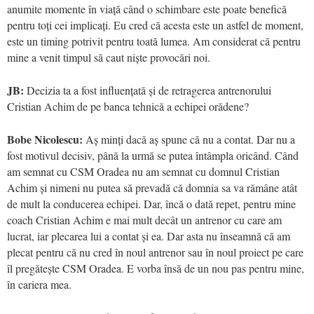
anumite momente în viață când o schimbare este poate benefică
pentru toți cei implicați. Eu cred că acesta este un astfel de moment,
este un timing potrivit pentru toată lumea. Am considerat că pentru
mine a venit timpul să caut niște provocări noi.
JB:
Decizia ta a fost influențată și de retragerea antrenorului
Cristian Achim de pe banca tehnică a echipei orădene?
Bobe Nicolescu:
Aș minți dacă aș spune că nu a contat. Dar nu a
fost motivul decisiv, până la urmă se putea întâmpla oricând. Când
am semnat cu CSM Oradea nu am semnat cu domnul Cristian
Achim și nimeni nu putea să prevadă că domnia sa va rămâne atât
de mult la conducerea echipei. Dar, încă o dată repet, pentru mine
coach Cristian Achim e mai mult decât un antrenor cu care am
lucrat, iar plecarea lui a contat și ea. Dar asta nu înseamnă că am
plecat pentru că nu cred în noul antrenor sau în noul proiect pe care
îl pregătește CSM Oradea. E vorba însă de un nou pas pentru mine,
în cariera mea.