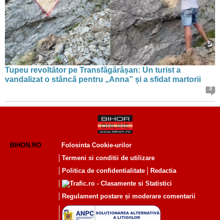
Tupeu revoltător pe Transfăgărășan: Un turist a
vandalizat o stâncă pentru „Anna” și a sfidat martorii
3
BIHON.RO
Folosinta Cookie-urilor
Termeni si conditii de utilizare
Politica de confidentialitate
Redactia
Regulament postare și moderare comentarii