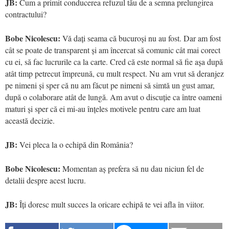
JB:
Cum a primit conducerea refuzul tău de a semna prelungirea
contractului?
Bobe Nicolescu:
Vă dați seama că bucuroși nu au fost. Dar am fost
cât se poate de transparent și am încercat să comunic cât mai corect
cu ei, să fac lucrurile ca la carte. Cred că este normal să fie așa după
atât timp petrecut împreună, cu mult respect. Nu am vrut să deranjez
pe nimeni și sper că nu am făcut pe nimeni să simtă un gust amar,
după o colaborare atât de lungă. Am avut o discuție ca între oameni
maturi și sper că ei mi-au înțeles motivele pentru care am luat
această decizie.
JB:
Vei pleca la o echipă din România?
Bobe Nicolescu:
Momentan aș prefera să nu dau niciun fel de
detalii despre acest lucru.
JB:
Îți doresc mult succes la oricare echipă te vei afla în viitor.