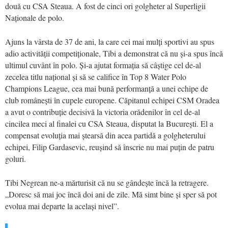
două cu CSA Steaua. A fost de cinci ori golgheter al Superligii
Naționale de polo.
Ajuns la vârsta de 37 de ani, la care cei mai mulți sportivi au spus
adio activității competiționale, Tibi a demonstrat că nu și-a spus încă
ultimul cuvânt în polo. Și-a ajutat formația să câștige cel de-al
zecelea titlu național și să se califice în Top 8 Water Polo
Champions League, cea mai bună performanță a unei echipe de
club românești în cupele europene. Căpitanul echipei CSM Oradea
a avut o contribuție decisivă la victoria orădenilor în cel de-al
cincilea meci al finalei cu CSA Steaua, disputat la București. El a
compensat evoluția mai ștearsă din acea partidă a golgheterului
echipei, Filip Gardasevic, reușind să înscrie nu mai puțin de patru
goluri.
Tibi Negrean ne-a mărturisit că nu se gândește încă la retragere.
„Doresc să mai joc încă doi ani de zile. Mă simt bine și sper să pot
evolua mai departe la același nivel”.