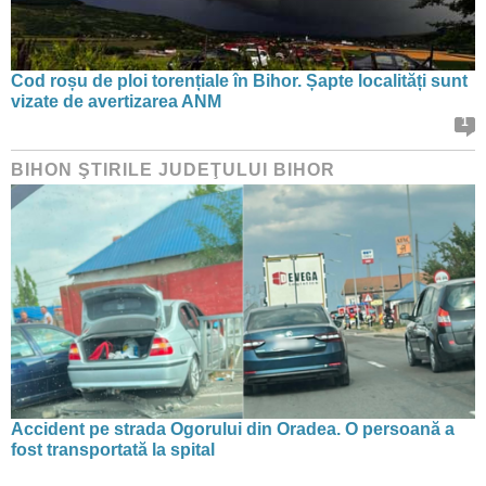
Cod roșu de ploi torențiale în Bihor. Șapte localități sunt
vizate de avertizarea ANM
1
BIHON ŞTIRILE JUDEŢULUI BIHOR
Accident pe strada Ogorului din Oradea. O persoană a
fost transportată la spital