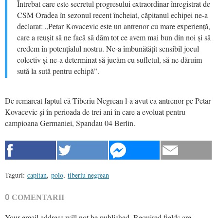
Întrebat care este secretul progresului extraordinar înregistrat de
CSM Oradea în sezonul recent încheiat, căpitanul echipei ne-a
declarat: „Petar Kovacevic este un antrenor cu mare experiență,
care a reușit să ne facă să dăm tot ce avem mai bun din noi și să
credem în potențialul nostru. Ne-a îmbunătățit sensibil jocul
colectiv și ne-a determinat să jucăm cu sufletul, să ne dăruim
sută la sută pentru echipă”.
De remarcat faptul că Tiberiu Negrean l-a avut ca antrenor pe Petar
Kovacevic și în perioada de trei ani în care a evoluat pentru
campioana Germaniei, Spandau 04 Berlin.
Taguri:
capitan
,
polo
,
tiberiu negrean
0
COMENTARII
Your email address will not be published.
Required fields are