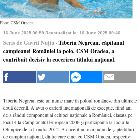
Foto: CSM Oradea
16 June 2025 06:59
Reactualizat la:
16 June 2025 09:46
Scris de Gavril Nuțiu
Tiberiu Negrean, căpitanul
-
campioanei României la polo, CSM Oradea, a
contribuit decisiv la cucerirea titlului național.
Tiberiu Negrean este un nume mare în poloul românesc din ultimele
două decenii. A avut o carieră internațională de excepție, fiind ani
de-a rândul component al echipei naționale a României, clasată pe
locul 4 la Campionatul European 2006 și participantă la Jocurile
Olimpice de la Londra 2012. A cucerit nu mai puțin de șapte titluri
de campion național, dintre care cinci cu CSM Oradea, respectiv