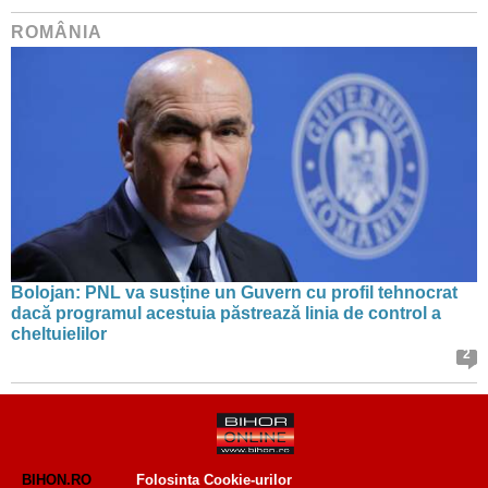
ROMÂNIA
Bolojan: PNL va susține un Guvern cu profil tehnocrat
dacă programul acestuia păstrează linia de control a
cheltuielilor
2
BIHON.RO
Folosinta Cookie-urilor