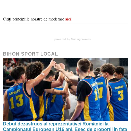
Citiți principiile noastre de moderare
aici
!
powered by
Surfing Waves
BIHON SPORT LOCAL
Debut dezastruos al reprezentativei României la
Campionatul European U16 ani. Eșec de proporții în fața