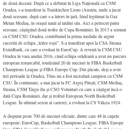
de două decenii. După ce a debutat în Liga Națională cu CSM
Oradea, s-a transferat la Traiskirchen Lions (Austria, unde a jucat
două sezoane, după care s-a întors în țară, fiind legitimat la Gaz
Metan Mediaș, în orașul natal al tatălui său. Aici a petrecut patru
sezoane, câștigând două trofee de Cupa României. În 2013 a semnat
cu CSM CSU Oradea, contribuind la prima medalie de argint
cucerită de echipa „leilor roșii”. S-a transferat apoi la CSA Steaua
EximBank, cu care a evoluat în EuroCup. A revenit la CSM CSU
Oradea în vara anului 2016, când echipa orădeană a avut un parcurs
european remarcabil, totalizând 20 de meciuri în FIBA Basketball
Champions League și FIBA Europe Cup. Din păcate, deși a avut
trei perioade la Oradea, Titus nu a fost niciodată campion cu CSM
CSU. În continuare, a mai jucat la FC Argeș Pitești, CSM Mediaș,
Steaua, CSM Târgu Jiu și CSO Voluntari cu care a câștigat încă o
dată Cupa României, dar și trofeul European North Basketball
League. În ultimul sezon al carierei, a evoluat la CS Vâlcea 1924.
A disputat peste 700 de meciuri oficiale, dintre care 48 în cupele
europene: EuroCup, Basketball Champions League, FIBA Europe