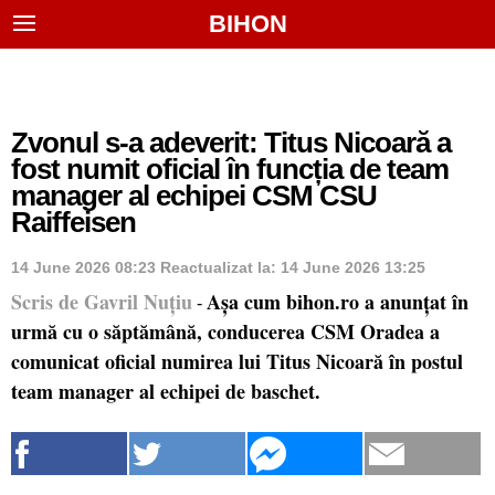
BIHON
Zvonul s-a adeverit: Titus Nicoară a
fost numit oficial în funcția de team
manager al echipei CSM CSU
Raiffeisen
14 June 2026 08:23
Reactualizat la:
14 June 2026 13:25
Scris de Gavril Nuțiu
Așa cum bihon.ro a anunțat în
-
urmă cu o săptămână, conducerea CSM Oradea a
comunicat oficial numirea lui Titus Nicoară în postul
team manager al echipei de baschet.