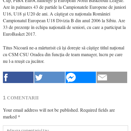
Cup, FIBA EuroChallenge și European North Basketball League.
Are în palmares 43 de partide la Campionatele Europene de juniori
U16, U18 și U20 de ani. A câștigat cu naționala României
Campionatul European U18 Divizia B din anul 2006 la Sibiu. Are
33 de prezențe în echipa națională de seniori, cu care a participat la
EuroBasket 2017.
Titus Nicoară ne-a mărturisit că își dorește să câștige titlul național
cu CSM CSU Oradea din funcția de team manager, lucru pe care
nu l-a reușit ca jucător.
1
COMENTARII
Your email address will not be published.
Required fields are
marked
*