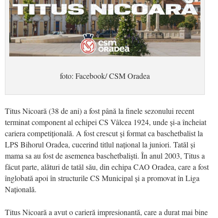
foto: Facebook/ CSM Oradea
Titus Nicoară (38 de ani) a fost până la finele sezonului recent
terminat component al echipei CS Vâlcea 1924, unde și-a încheiat
cariera competițională. A fost crescut și format ca baschetbalist la
LPS Bihorul Oradea, cucerind titlul național la juniori. Tatăl și
mama sa au fost de asemenea baschetbaliști. În anul 2003, Titus a
făcut parte, alături de tatăl său, din echipa CAO Oradea, care a fost
înglobată apoi în structurile CS Municipal și a promovat în Liga
Națională.
Titus Nicoară a avut o carieră impresionantă, care a durat mai bine