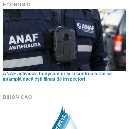
ECONOMIC
ANAF activează bodycam-urile la controale. Ce se
întâmplă dacă ești filmat de inspectori
BIHON CAO