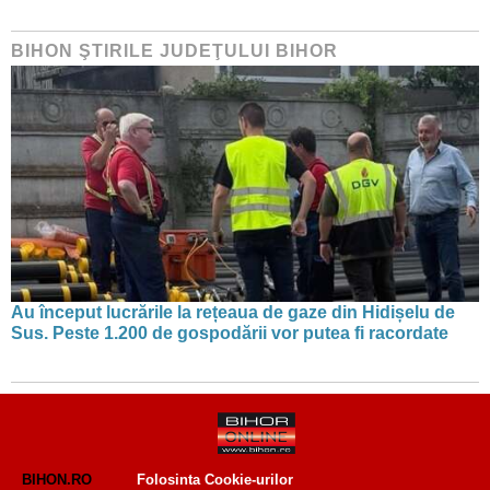
BIHON ŞTIRILE JUDEŢULUI BIHOR
Au început lucrările la rețeaua de gaze din Hidișelu de
Sus. Peste 1.200 de gospodării vor putea fi racordate
BIHON.RO
Folosinta Cookie-urilor