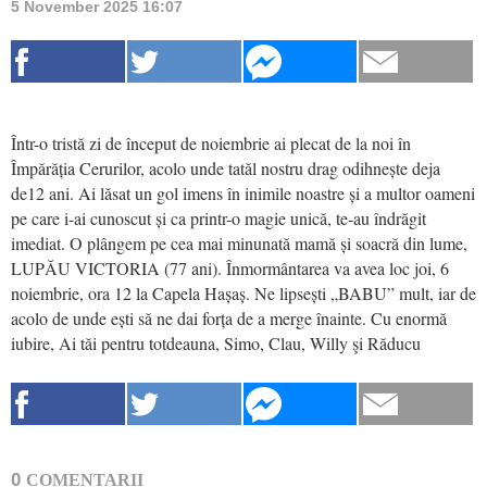
5 November 2025 16:07
Într-o tristă zi de început de noiembrie ai plecat de la noi în
Împărăția Cerurilor, acolo unde tatăl nostru drag odihnește deja
de12 ani. Ai lăsat un gol imens în inimile noastre și a multor oameni
pe care i-ai cunoscut și ca printr-o magie unică, te-au îndrăgit
imediat. O plângem pe cea mai minunată mamă și soacră din lume,
LUPĂU VICTORIA (77 ani). Înmormântarea va avea loc joi, 6
noiembrie, ora 12 la Capela Hașaș. Ne lipsești „BABU” mult, iar de
acolo de unde ești să ne dai forța de a merge înainte. Cu enormă
iubire, Ai tăi pentru totdeauna, Simo, Clau, Willy şi Răducu
0
COMENTARII