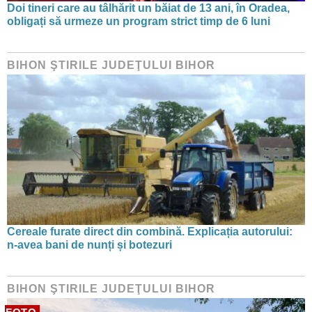
Doi tineri care au tâlhărit un băiat de 13 ani, în Oradea,
obligați să urmeze un program strict timp de 6 luni
BIHON ŞTIRILE JUDEŢULUI BIHOR
Cereale furate direct din combină. Explicația autorului:
n-avea bani de nunți și botezuri
BIHON ŞTIRILE JUDEŢULUI BIHOR