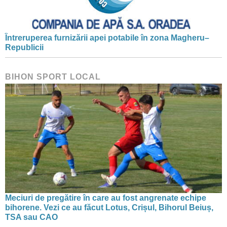
Întreruperea furnizării apei potabile în zona Magheru–
Republicii
BIHON SPORT LOCAL
Meciuri de pregătire în care au fost angrenate echipe
bihorene. Vezi ce au făcut Lotus, Crișul, Bihorul Beiuș,
TSA sau CAO