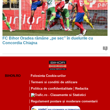
FC Bihor Oradea rămâne „pe sec” în duelurile cu
Concordia Chiajna
1
BIHON.RO
Folosinta Cookie-urilor
Termeni si conditii de utilizare
Politica de confidentialitate
Redactia
Regulament postare și moderare comentarii