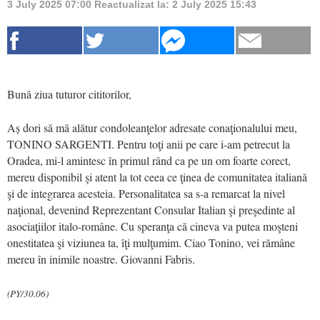
3 July 2025 07:00
Reactualizat la:
2 July 2025 15:43
Bună ziua tuturor cititorilor,
Aș dori să mă alătur condoleanţelor adresate conaţionalului meu,
TONINO SARGENTI. Pentru toţi anii pe care i-am petrecut la
Oradea, mi-l amintesc în primul rând ca pe un om foarte corect,
mereu disponibil şi atent la tot ceea ce ţinea de comunitatea italiană
şi de integrarea acesteia. Personalitatea sa s-a remarcat la nivel
naţional, devenind Reprezentant Consular Italian şi preşedinte al
asociaţiilor italo-române. Cu speranţa că cineva va putea moşteni
onestitatea şi viziunea ta, îţi mulţumim. Ciao Tonino, vei rămâne
mereu în inimile noastre. Giovanni Fabris.
(PY/30.06)