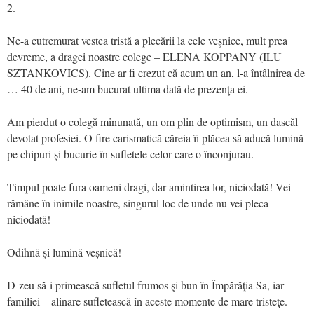
2.
Ne-a cutremurat vestea tristă a plecării la cele veşnice, mult prea
devreme, a dragei noastre colege – ELENA KOPPANY (ILU
SZTANKOVICS). Cine ar fi crezut că acum un an, l-a întâlnirea de
… 40 de ani, ne-am bucurat ultima dată de prezenţa ei.
Am pierdut o colegă minunată, un om plin de optimism, un dascăl
devotat profesiei. O fire carismatică căreia îi plăcea să aducă lumină
pe chipuri şi bucurie în sufletele celor care o înconjurau.
Timpul poate fura oameni dragi, dar amintirea lor, niciodată! Vei
rămâne în inimile noastre, singurul loc de unde nu vei pleca
niciodată!
Odihnă şi lumină veșnică!
D-zeu să-i primească sufletul frumos şi bun în Împărăţia Sa, iar
familiei – alinare sufletească în aceste momente de mare tristeţe.