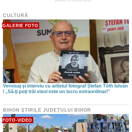
powered by
Surfing Waves
CULTURĂ
GALERIE FOTO
Vernisaj şi interviu cu artistul fotograf Ștefan Tóth István
/ „Să-ţi poţi trăi visul este un lucru extraordinar!”
BIHON ŞTIRILE JUDEŢULUI BIHOR
FOTO-VIDEO