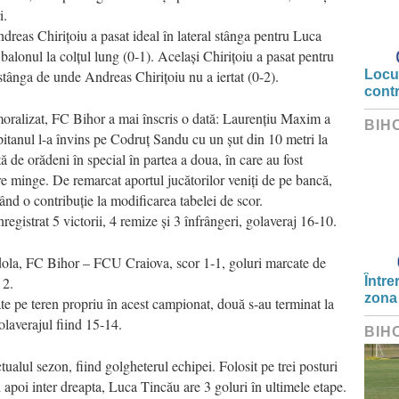
i.
reas Chirițoiu a pasat ideal în lateral stânga pentru Luca
 balonul la colțul lung (0-1). Același Chirițoiu a pasat pentru
l stânga de unde Andreas Chirițoiu nu a iertat (0-2).
Locui
cont
emoralizat, FC Bihor a mai înscris o dată: Laurențiu Maxim a
BIH
itanul l-a învins pe Codruț Sandu cu un șut din 10 metri la
tă de orădeni în special în partea a doua, în care au fost
care minge. De remarcat aportul jucătorilor veniți de pe bancă,
d o contribuție la modificarea tabelei de scor.
registrat 5 victorii, 4 remize și 3 înfrângeri, golaveraj 16-10.
odola, FC Bihor – FCU Craiova, scor 1-1, goluri marcate de
 2.
Între
zona
ate pe teren propriu în acest campionat, două s-au terminat la
golaverajul fiind 15-14.
BIH
tualul sezon, fiind golgheterul echipei. Folosit pe trei posturi
și apoi inter dreapta, Luca Tincău are 3 goluri în ultimele etape.