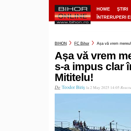
HOME
ŞTIRI
ÎNTRERUPERI 
BIHON
FC Bihor
Așa vă vrem mereu! F
Așa vă vrem me
s-a impus clar î
Mititelu!
De
Teodor Biriș
la 2 May 2025 14:05
Reactu