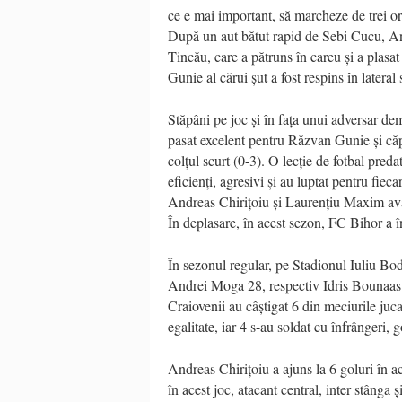
ce e mai important, să marcheze de trei or
După un aut bătut rapid de Sebi Cucu, And
Tincău, care a pătruns în careu și a plasat
Gunie al cărui șut a fost respins în latera
Stăpâni pe joc și în fața unui adversar d
pasat excelent pentru Răzvan Gunie și căp
colțul scurt (0-3). O lecție de fotbal preda
eficienți, agresivi și au luptat pentru fie
Andreas Chirițoiu și Laurențiu Maxim avân
În deplasare, în acest sezon, FC Bihor a în
În sezonul regular, pe Stadionul Iuliu B
Andrei Moga 28, respectiv Idris Bounaas
Craiovenii au câștigat 6 din meciurile juc
egalitate, iar 4 s-au soldat cu înfrângeri, 
Andreas Chirițoiu a ajuns la 6 goluri în ac
în acest joc, atacant central, inter stânga 