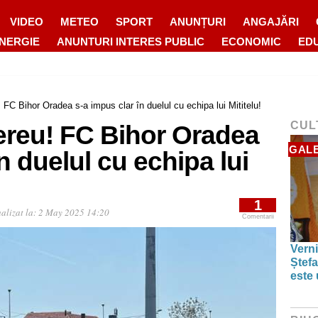
VIDEO
METEO
SPORT
ANUNȚURI
ANGAJĂRI
ENERGIE
ANUNTURI INTERES PUBLIC
ECONOMIC
ED
C Bihor Oradea s-a impus clar în duelul cu echipa lui Mititelu!
CUL
reu! FC Bihor Oradea
GALE
n duelul cu echipa lui
1
alizat la:
2 May 2025 14:20
Comentarii
Verni
Ștefa
este 