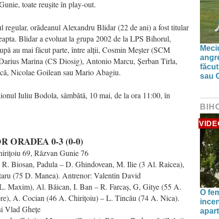
Gunie, toate reușite în play-out.
 regular, orădeanul Alexandru Blidar (22 de ani) a fost titular
dreapta. Blidar a evoluat la grupa 2002 de la LPS Bihorul,
Meciu
upă au mai făcut parte, între alții, Cosmin Meșter (SCM
angre
 Darius Marina (CS Diosig), Antonio Marcu, Șerban Tirla,
făcut
ică, Nicolae Goilean sau Mario Abagiu.
sau 
onul Iuliu Bodola, sâmbătă, 10 mai, de la ora 11:00, în
BIH
VIDE
R ORADEA 0-3 (0-0)
irițoiu 69, Răzvan Gunie 76
R. Biosan, Padula – D. Ghindovean, M. Ilie (3 Al. Raicea),
taru (75 D. Manea). Antrenor: Valentin David
L. Maxim), Al. Băican, I. Ban – R. Farcaș, G, Gitye (55 A.
O fe
e), A. Cocian (46 A. Chirițoiu) – L. Tincău (74 A. Nica).
incen
și Vlad Ghețe
apart