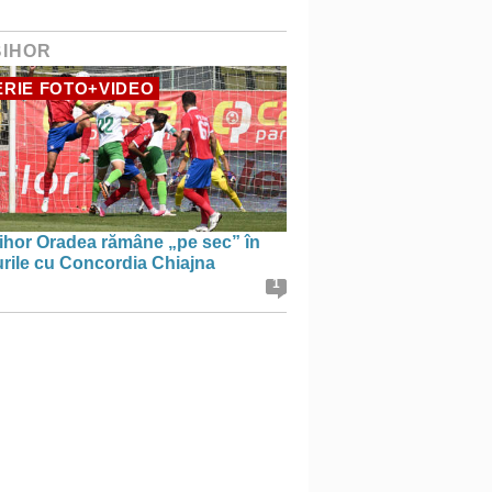
BIHOR
RIE FOTO+VIDEO
ihor Oradea rămâne „pe sec” în
urile cu Concordia Chiajna
1