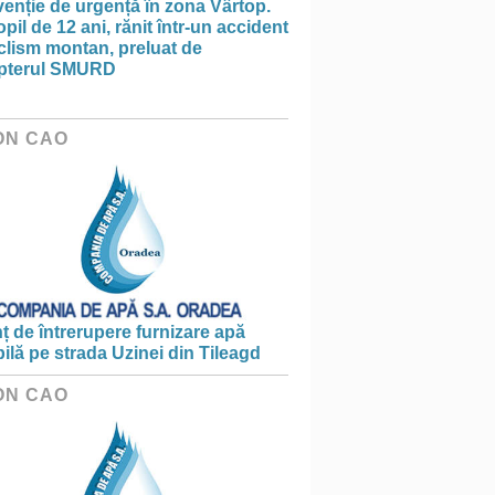
venție de urgență în zona Vârtop.
pil de 12 ani, rănit într-un accident
clism montan, preluat de
opterul SMURD
ON CAO
 de întrerupere furnizare apă
ilă pe strada Uzinei din Tileagd
ON CAO