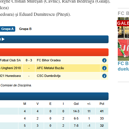
eorghe Cristian Mureșan (Cavnic), Răzvan Bedreagă (Galați),
lcea)
edoara) și Eduard Dumitrescu (Pitești).
FC 
GALE
FC B
duel