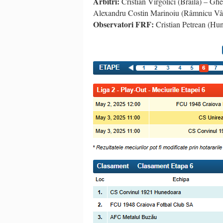
Arbitri:
Cristian Vîrgolici (Brăila) – Gh
Alexandru Costin Marinoiu (Râmnicu Vâ
Observatori FRF:
Cristian Petrean (Hun