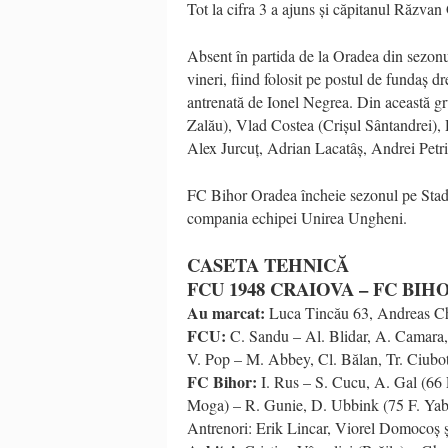
Tot la cifra 3 a ajuns și căpitanul Răzvan 
Absent în partida de la Oradea din sezonul
vineri, fiind folosit pe postul de fundaș 
antrenată de Ionel Negrea. Din această gr
Zalău), Vlad Costea (Crișul Sântandrei),
Alex Jurcuț, Adrian Lacatâș, Andrei Petr
FC Bihor Oradea încheie sezonul pe Stadi
compania echipei Unirea Ungheni.
CASETA TEHNICĂ
FCU 1948 CRAIOVA – FC BIHO
Au marcat:
Luca Tincău 63, Andreas Ch
FCU:
C. Sandu – Al. Blidar, A. Camara, 
V. Pop – M. Abbey, Cl. Bălan, Tr. Ciubo
FC Bihor:
I. Rus – S. Cucu, A. Gal (66 
Moga) – R. Gunie, D. Ubbink (75 F. Yabr
Antrenori: Erik Lincar, Viorel Domocoș 