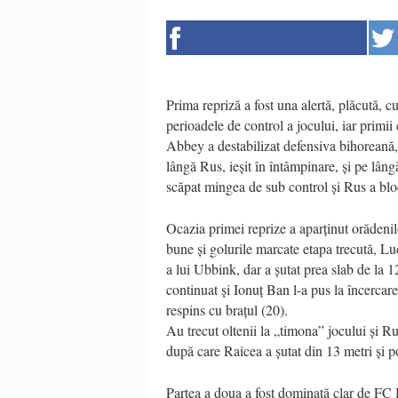
Prima repriză a fost una alertă, plăcută, c
perioadele de control a jocului, iar primii 
Abbey a destabilizat defensiva bihoreană,
lângă Rus, ieșit în întâmpinare, și pe lâng
scăpat mingea de sub control și Rus a bloc
Ocazia primei reprize a aparținut orădenil
bune și golurile marcate etapa trecută, Lu
a lui Ubbink, dar a șutat prea slab de la
continuat și Ionuț Ban l-a pus la încercar
respins cu brațul (20).
Au trecut oltenii la „timona” jocului și Ru
după care Raicea a șutat din 13 metri și p
Partea a doua a fost dominată clar de FC Bi