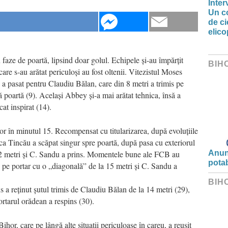
Inter
Un co
de ci
elic
u faze de poartă, lipsind doar golul. Echipele și-au împărțit
BIH
care s-au arătat periculoși au fost oltenii. Vitezistul Moses
 a pasat pentru Claudiu Bălan, care din 8 metri a trimis pe
ă poartă (9). Același Abbey și-a mai arătat tehnica, însă a
at inspirat (14).
or în minutul 15. Recompensat cu titularizarea, după evoluțiile
ca Tincău a scăpat singur spre poartă, după pasa cu exteriorul
 12 metri și C. Sandu a prins. Momentele bune ale FCB au
Anunț
potab
e pe portar cu o „diagonală” de la 15 metri și C. Sandu a
BIH
s a reținut șutul trimis de Claudiu Bălan de la 14 metri (29),
ortarul orădean a respins (30).
hor, care pe lângă alte situații periculoase în careu, a reușit