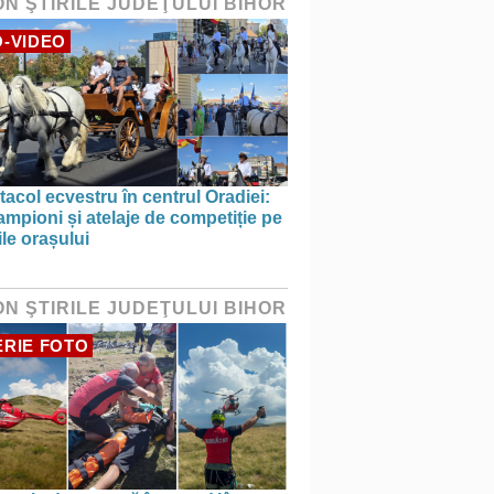
ON ŞTIRILE JUDEŢULUI BIHOR
-VIDEO
acol ecvestru în centrul Oradiei:
ampioni și atelaje de competiție pe
ile orașului
ON ŞTIRILE JUDEŢULUI BIHOR
RIE FOTO