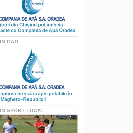
torii din Chișirid pot încheia
racte cu Compania de Apă Oradea
ON CAO
ruperea furnizării apei potabile în
 Magheru–Republicii
ON SPORT LOCAL