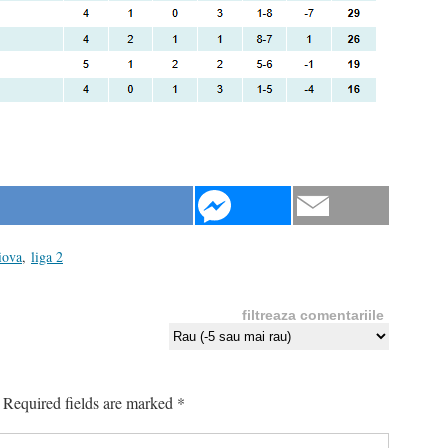
iova
,
liga 2
filtreaza comentariile
Required fields are marked
*