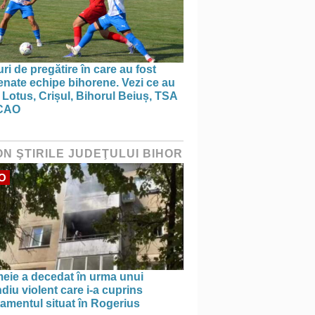
ri de pregătire în care au fost
nate echipe bihorene. Vezi ce au
 Lotus, Crișul, Bihorul Beiuș, TSA
CAO
ON ŞTIRILE JUDEŢULUI BIHOR
O
meie a decedat în urma unui
diu violent care i-a cuprins
amentul situat în Rogerius