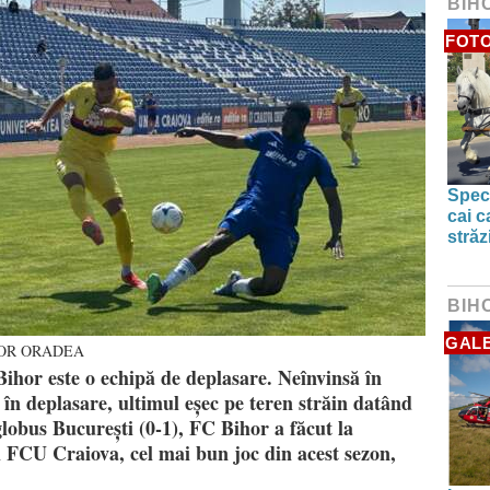
BIH
FOTO
Spect
cai c
străz
BIH
GALE
BIHOR ORADEA
Bihor este o echipă de deplasare. Neînvinsă în
e în deplasare, ultimul eșec pe teren străin datând
obus București (0-1), FC Bihor a făcut la
 FCU Craiova, cel mai bun joc din acest sezon,