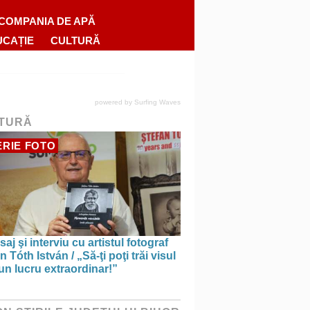
COMPANIA DE APĂ
UCAȚIE
CULTURĂ
powered by
Surfing Waves
TURĂ
RIE FOTO
saj şi interviu cu artistul fotograf
n Tóth István / „Să-ţi poţi trăi visul
un lucru extraordinar!”