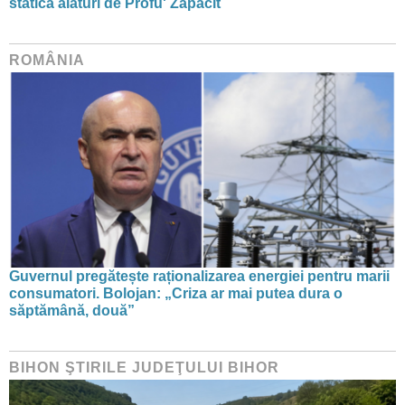
statică alături de Profu' Zăpăcit
ROMÂNIA
Guvernul pregătește raționalizarea energiei pentru marii
consumatori. Bolojan: „Criza ar mai putea dura o
săptămână, două”
BIHON ŞTIRILE JUDEŢULUI BIHOR