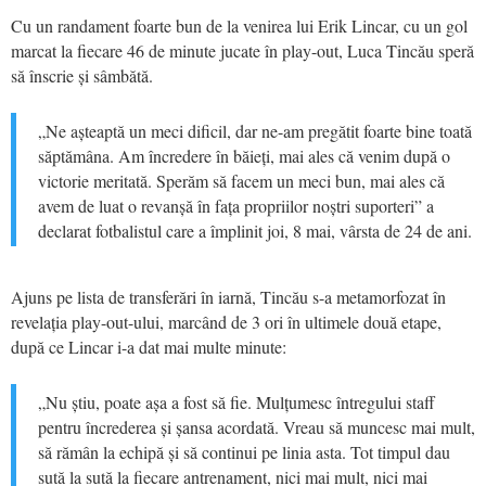
Cu un randament foarte bun de la venirea lui Erik Lincar, cu un gol
marcat la fiecare 46 de minute jucate în play-out, Luca Tincău speră
să înscrie și sâmbătă.
„Ne așteaptă un meci dificil, dar ne-am pregătit foarte bine toată
săptămâna. Am încredere în băieți, mai ales că venim după o
victorie meritată. Sperăm să facem un meci bun, mai ales că
avem de luat o revanșă în fața propriilor noștri suporteri” a
declarat fotbalistul care a împlinit joi, 8 mai, vârsta de 24 de ani.
Ajuns pe lista de transferări în iarnă, Tincău s-a metamorfozat în
revelația play-out-ului, marcând de 3 ori în ultimele două etape,
după ce Lincar i-a dat mai multe minute:
„Nu știu, poate așa a fost să fie. Mulțumesc întregului staff
pentru încrederea și șansa acordată. Vreau să muncesc mai mult,
să rămân la echipă și să continui pe linia asta. Tot timpul dau
sută la sută la fiecare antrenament, nici mai mult, nici mai