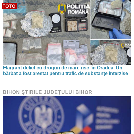
FOTO
Flagrant delict cu droguri de mare risc, în Oradea. Un
bărbat a fost arestat pentru trafic de substanțe interzise
BIHON ŞTIRILE JUDEŢULUI BIHOR