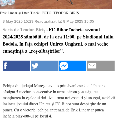
Erik Lincar și Luca Tincău FOTO: TEODOR BIRIȘ
8 May 2025 15:29
Reactualizat la:
8 May 2025 15:35
Scris de Teodor Biriș
FC Bihor încheie sezonul
-
2024/2025 sâmbătă, de la ora 11:00, pe Stadionul Iuliu
Bodola, în fața echipei Unirea Ungheni, o mai veche
cunoștință a „roș-albaștrilor”.
Echipa din județul Mureș a avut o primăvară excelentă în care a
câștigat 5 meciuri consecutive în urma cărora și-a asigurat
menținerea în eșalonul doi. Au urmat trei eșecuri și un egal, astfel că
înaintea jocului direct Unirea și FC Bihor sunt despărțite de un
punct. Cu o victorie, echipa antrenată de Erik Lincar ar putea
încheia play-out-ul pe locul 4.