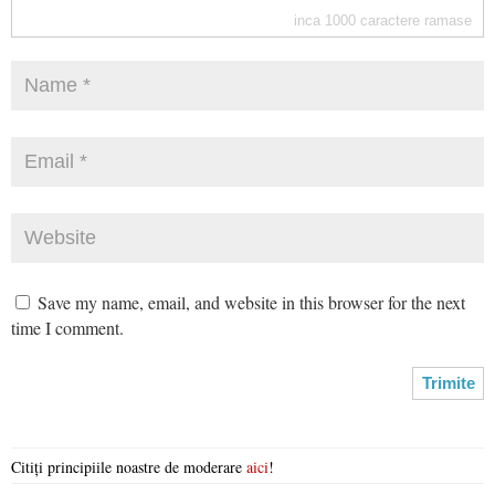
inca
1000
caractere ramase
Save my name, email, and website in this browser for the next
time I comment.
Citiți principiile noastre de moderare
aici
!