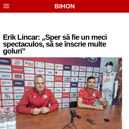
BIHON
Erik Lincar: „Sper să fie un meci
spectaculos, să se înscrie multe
goluri”