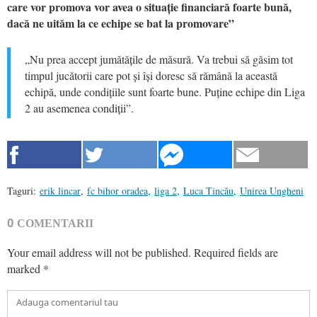
care vor promova vor avea o situație financiară foarte bună,
dacă ne uităm la ce echipe se bat la promovare”
„Nu prea accept jumătățile de măsură. Va trebui să găsim tot
timpul jucătorii care pot și își doresc să rămână la această
echipă, unde condițiile sunt foarte bune. Puține echipe din Liga
2 au asemenea condiții”.
Taguri:
erik lincar
,
fc bihor oradea
,
liga 2
,
Luca Tincău
,
Unirea Ungheni
0
COMENTARII
Your email address will not be published.
Required fields are
marked
*