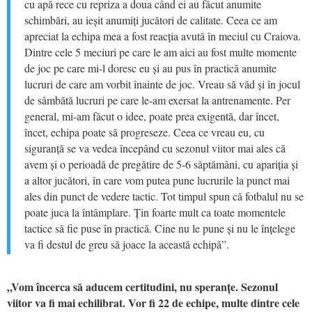
cu apă rece cu repriza a doua când ei au făcut anumite
schimbări, au ieșit anumiți jucători de calitate. Ceea ce am
apreciat la echipa mea a fost reacția avută în meciul cu Craiova.
Dintre cele 5 meciuri pe care le am aici au fost multe momente
de joc pe care mi-l doresc eu și au pus în practică anumite
lucruri de care am vorbit înainte de joc. Vreau să văd și în jocul
de sâmbătă lucruri pe care le-am exersat la antrenamente. Per
general, mi-am făcut o idee, poate prea exigentă, dar încet,
încet, echipa poate să progreseze. Ceea ce vreau eu, cu
siguranță se va vedea începând cu sezonul viitor mai ales că
avem și o perioadă de pregătire de 5-6 săptămâni, cu apariția și
a altor jucători, în care vom putea pune lucrurile la punct mai
ales din punct de vedere tactic. Tot timpul spun că fotbalul nu se
poate juca la întâmplare. Țin foarte mult ca toate momentele
tactice să fie puse în practică. Cine nu le pune și nu le înțelege
va fi destul de greu să joace la această echipă”.
„Vom încerca să aducem certitudini, nu speranțe. Sezonul
viitor va fi mai echilibrat. Vor fi 22 de echipe, multe dintre cele