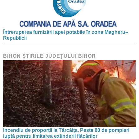
Întreruperea furnizării apei potabile în zona Magheru–
Republicii
BIHON ŞTIRILE JUDEŢULUI BIHOR
Incendiu de proporții la Tărcăița. Peste 60 de pompieri
luptă pentru limitarea extinderii flăcărilor