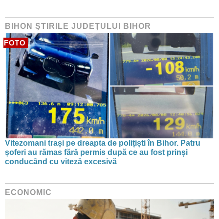
BIHON ŞTIRILE JUDEŢULUI BIHOR
FOTO
Vitezomani trași pe dreapta de polițiști în Bihor. Patru
șoferi au rămas fără permis după ce au fost prinși
conducând cu viteză excesivă
ECONOMIC