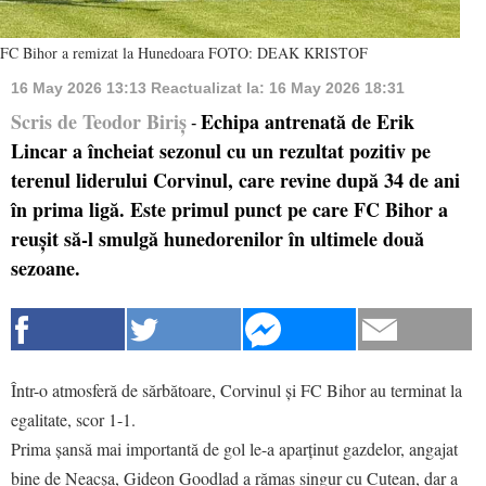
FC Bihor a remizat la Hunedoara FOTO: DEAK KRISTOF
16 May 2026 13:13
Reactualizat la:
16 May 2026 18:31
Scris de Teodor Biriș
Echipa antrenată de Erik
-
Lincar a încheiat sezonul cu un rezultat pozitiv pe
terenul liderului Corvinul, care revine după 34 de ani
în prima ligă. Este primul punct pe care FC Bihor a
reușit să-l smulgă hunedorenilor în ultimele două
sezoane.
Într-o atmosferă de sărbătoare, Corvinul și FC Bihor au terminat la
egalitate, scor 1-1.
Prima șansă mai importantă de gol le-a aparținut gazdelor, angajat
bine de Neacșa, Gideon Goodlad a rămas singur cu Cutean, dar a