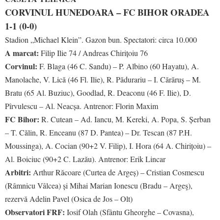
CORVINUL HUNEDOARA – FC BIHOR ORADEA
1-1 (0-0)
Stadion „Michael Klein”. Gazon bun. Spectatori: circa 10.000
A marcat:
Filip Ilie 74 / Andreas Chirițoiu 76
Corvinul:
F. Blaga (46 C. Sandu) – P. Albino (60 Hayatu), A.
Manolache, V. Lică (46 Fl. Ilie), R. Pădurariu – I. Cărăruș – M.
Bratu (65 Al. Buziuc), Goodlad, R. Deaconu (46 F. Ilie), D.
Pîrvulescu – Al. Neacșa. Antrenor: Florin Maxim
FC Bihor:
R. Cutean – Ad. Iancu, M. Kereki, A. Popa, S. Șerban
– T. Călin, R. Enceanu (87 D. Pantea) – Dr. Tescan (87 P.H.
Moussinga), A. Cocian (90+2 V. Filip), I. Hora (64 A. Chirițoiu) –
Al. Boiciuc (90+2 C. Lazău). Antrenor: Erik Lincar
Arbitri:
Arthur Răcoare (Curtea de Argeș) – Cristian Cosmescu
(Râmnicu Vâlcea) și Mihai Marian Ionescu (Bradu – Argeş),
rezervă Adelin Pavel (Osica de Jos – Olt)
Observatori FRF:
Iosif Olah (Sfântu Gheorghe – Covasna),