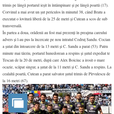
trimis pe lângă portarul ieșit în întâmpinare și pe lângă poartă (17).
Corvinul a mai avut un șut periculos în minutul 38, când Bratu a
executat o lovitură liberă de la 25 de metri și Cutean a scos de sub
transversală.
În partea a doua, orădenii au fost mai prezenți în preajma careului
advers și l-au pus la încercate pe nou intratul Codruț Sandu. Cocian
a șutat din întoarcere de la 13 metri și C. Sandu a parat (53). Patru
minute mai târziu, portarul hunedorean a respins și șutul expediat te
Tescan de la 20 de metri, după care Alex Boiciuc a irosit o mare
ocazie, scăpat singur, a șutat de la 11 metri și C. Sandu a respins. La
cealaltă poartă, Cutean a parat salvator șutul trimis de Pîrvulescu de
la 16 metri (67).