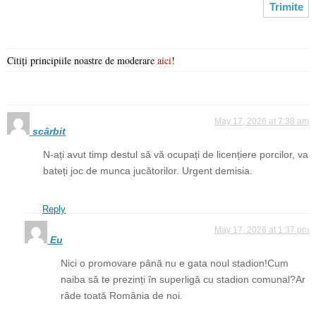
Citiți principiile noastre de moderare
aici
!
May 17, 2026 at 7:38 am
scârbit
N-ați avut timp destul să vă ocupați de licențiere porcilor, va
bateți joc de munca jucătorilor. Urgent demisia.
Reply
May 17, 2026 at 1:37 pm
Eu
Nici o promovare până nu e gata noul stadion!Cum
naiba să te prezinți în superligă cu stadion comunal?Ar
râde toată România de noi.