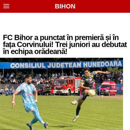
BIHON
FC Bihor a punctat în premieră și în
fața Corvinului! Trei juniori au debutat
în echipa orădeană!