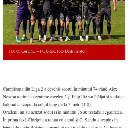
FOTO: Corvinul – FC Bihor, foto Deak Kristof
Campioana din Liga 2 a deschis scorul în minutul 74 când Alex
Neacșa a trimis o centrare excelentă și Filip Ilie s-a înălțat și a plasat
balonul cu capul la colțul lung de la 7 metri (1-0).
Orădenii nu au acuzat șocul și în minutul 76 au restabilit egalitatea.
În prima fază Chirițoiu a reluat cu capul și C. Sandu a respins în
lateral de unde Boiciuc a recentrat pe jos și de data asta Andreas a