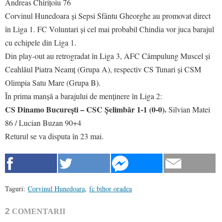
Andreas Chirițoiu 76
Corvinul Hunedoara și Sepsi Sfântu Gheorghe au promovat direct
în Liga 1. FC Voluntari și cel mai probabil Chindia vor juca barajul
cu echipele din Liga 1.
Din play-out au retrogradat în Liga 3, AFC Câmpulung Muscel și
Ceahlăul Piatra Neamț (Grupa A), respectiv CS Tunari și CSM
Olimpia Satu Mare (Grupa B).
În prima manșă a barajului de menținere în Liga 2:
CS Dinamo București – CSC Șelimbăr 1-1 (0-0).
Silvian Matei
86 / Lucian Buzan 90+4
Returul se va disputa în 23 mai.
Taguri:
Corvinul Hunedoara
,
fc bihor oradea
2
COMENTARII