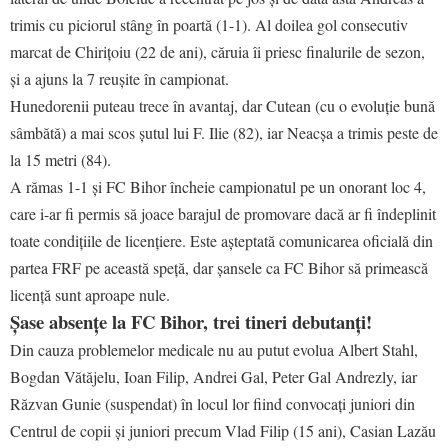
trimis cu piciorul stâng în poartă (1-1). Al doilea gol consecutiv
marcat de Chirițoiu (22 de ani), căruia îi priesc finalurile de sezon,
și a ajuns la 7 reușite în campionat.
Hunedorenii puteau trece în avantaj, dar Cutean (cu o evoluție bună
sâmbătă) a mai scos șutul lui F. Ilie (82), iar Neacșa a trimis peste de
la 15 metri (84).
A rămas 1-1 și FC Bihor încheie campionatul pe un onorant loc 4,
care i-ar fi permis să joace barajul de promovare dacă ar fi îndeplinit
toate condițiile de licențiere. Este așteptată comunicarea oficială din
partea FRF pe această speță, dar șansele ca FC Bihor să primească
licență sunt aproape nule.
Șase absențe la FC Bihor, trei tineri debutanți!
Din cauza problemelor medicale nu au putut evolua Albert Stahl,
Bogdan Vătăjelu, Ioan Filip, Andrei Gal, Peter Gal Andrezly, iar
Răzvan Gunie (suspendat) în locul lor fiind convocați juniori din
Centrul de copii și juniori precum Vlad Filip (15 ani), Casian Lazău