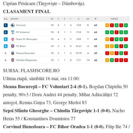
Ciprian Prisăcaru (Târgovişte – Dâmboviţa).
CLASAMENT FINAL
SURSA: FLASHSCORE.RO
Ultima etapă, sâmbătă 16 mai, ora 11:00:
Steaua București – FC Voluntari 2-4 (0-1).
Bogdan Chipirliu 50
penalty, 90+3 / Doru Andrei 44 penalty, Mihai Adăscăliței 72
autogol, Remus Guțea 73, George Merloi 83
Sepsi Sfântu Gheorghe – Chindia Târgoviște 1-1 (0-0).
Nacho
Heras 55 / Konstantinos Doumtsios 77
Corvinul Hunedoara – FC Bihor Oradea 1-1 (0-0).
Filip Ilie 74 /