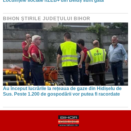
Locuințele sociale nZEB+ din Beiuș sunt gata
BIHON ŞTIRILE JUDEŢULUI BIHOR
Au început lucrările la rețeaua de gaze din Hidișelu de
Sus. Peste 1.200 de gospodării vor putea fi racordate