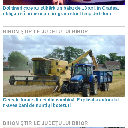
Doi tineri care au tâlhărit un băiat de 13 ani, în Oradea,
obligați să urmeze un program strict timp de 6 luni
BIHON ŞTIRILE JUDEŢULUI BIHOR
Cereale furate direct din combină. Explicația autorului:
n-avea bani de nunți și botezuri
BIHON ŞTIRILE JUDEŢULUI BIHOR