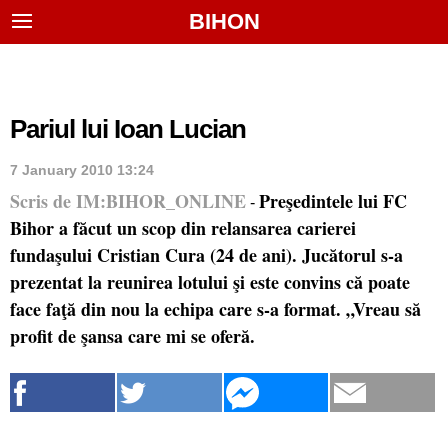
BIHON
Pariul lui Ioan Lucian
7 January 2010 13:24
Scris de IM:BIHOR_ONLINE
Preşedintele lui FC
-
Bihor a făcut un scop din relansarea carierei
fundaşului Cristian Cura (24 de ani). Jucătorul s-a
prezentat la reunirea lotului şi este convins că poate
face faţă din nou la echipa care s-a format. „Vreau să
profit de şansa care mi se oferă.