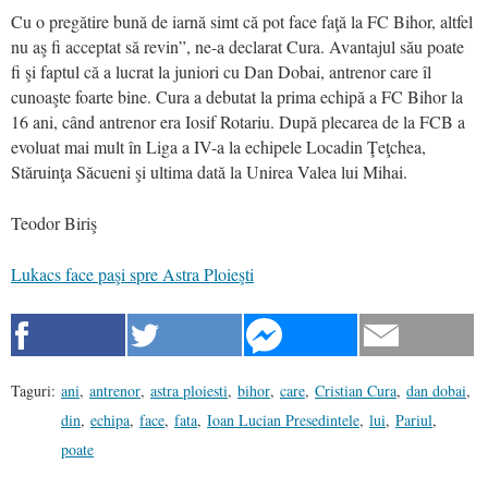
Cu o pregătire bună de iarnă simt că pot face faţă la FC Bihor, altfel
nu aş fi acceptat să revin”, ne-a declarat Cura. Avantajul său poate
fi şi faptul că a lucrat la juniori cu Dan Dobai, antrenor care îl
cunoaşte foarte bine. Cura a debutat la prima echipă a FC Bihor la
16 ani, când antrenor era Iosif Rotariu. După plecarea de la FCB a
evoluat mai mult în Liga a IV-a la echipele Locadin Ţeţchea,
Stăruinţa Săcueni şi ultima dată la Unirea Valea lui Mihai.
Teodor Biriş
Lukacs face paşi spre Astra Ploieşti
Taguri:
ani
,
antrenor
,
astra ploiesti
,
bihor
,
care
,
Cristian Cura
,
dan dobai
,
din
,
echipa
,
face
,
fata
,
Ioan Lucian Presedintele
,
lui
,
Pariul
,
poate