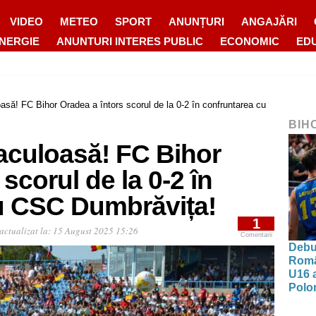
VIDEO
METEO
SPORT
ANUNȚURI
ANGAJĂRI
ENERGIE
ANUNTURI INTERES PUBLIC
ECONOMIC
ED
asă! FC Bihor Oradea a întors scorul de la 0-2 în confruntarea cu
BIH
aculoasă! FC Bihor
scorul de la 0-2 în
u CSC Dumbrăvița!
1
actualizat la:
15 August 2025 15:26
Comentarii
Debut
Româ
U16 a
Polon