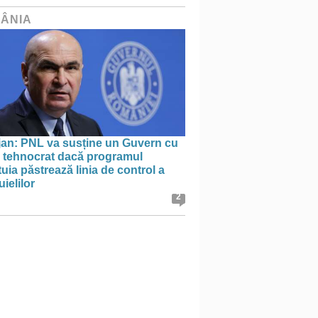
ÂNIA
jan: PNL va susține un Guvern cu
l tehnocrat dacă programul
uia păstrează linia de control a
uielilor
2