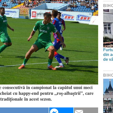
BIH
Furtu
din a
de v
BIH
ie consecutivă în campionat la capătul unui meci
ncheiat cu happy-end pentru „roș-albaștrii”, care
tradiționale în acest sezon.