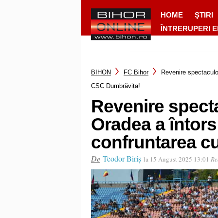
HOME
ŞTIRI
ÎNTRERUPERI 
BIHON
FC Bihor
Revenire spectaculo
CSC Dumbrăvița!
Revenire spect
Oradea a întors 
confruntarea c
De
Teodor Biriș
la 15 August 2025 13:01
Re