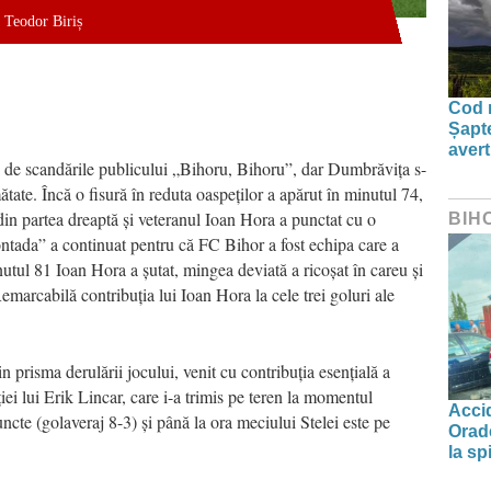
Teodor Biriș
Cod r
Șapte
aver
ți de scandările publicului „Bihoru, Bihoru”, dar Dumbrăvița s-
ătate. Încă o fisură în reduta oaspeților a apărut în minutul 74,
in partea dreaptă și veteranul Ioan Hora a punctat cu o
BIH
ontada” a continuat pentru că FC Bihor a fost echipa care a
minutul 81 Ioan Hora a șutat, mingea deviată a ricoșat în careu și
emarcabilă contribuția lui Ioan Hora la cele trei goluri ale
 prisma derulării jocului, venit cu contribuția esențială a
ației lui Erik Lincar, care i-a trimis pe teren la momentul
Accid
cte (golaveraj 8-3) și până la ora meciului Stelei este pe
Orade
la spi