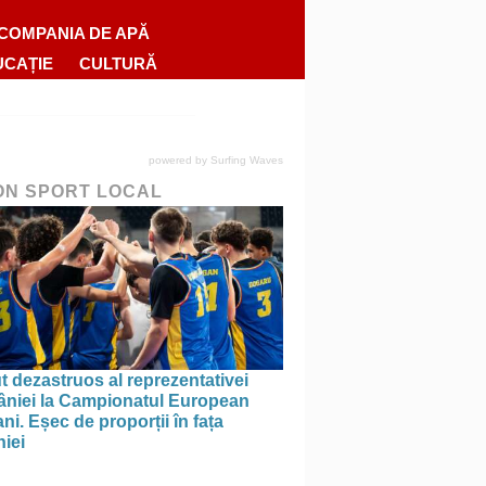
COMPANIA DE APĂ
UCAȚIE
CULTURĂ
powered by
Surfing Waves
ON SPORT LOCAL
 dezastruos al reprezentativei
niei la Campionatul European
ni. Eșec de proporții în fața
iei