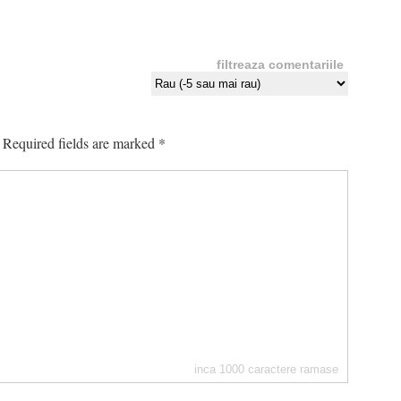
filtreaza comentariile
Required fields are marked
*
inca
1000
caractere ramase