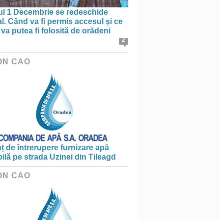
ul 1 Decembrie se redeschide
al. Când va fi permis accesul și ce
va putea fi folosită de orădeni
2
ON CAO
 de întrerupere furnizare apă
ilă pe strada Uzinei din Tileagd
ON CAO