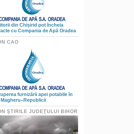
torii din Chișirid pot încheia
racte cu Compania de Apă Oradea
ON CAO
ruperea furnizării apei potabile în
 Magheru–Republicii
ON ŞTIRILE JUDEŢULUI BIHOR