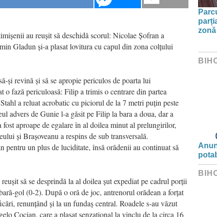
Parc
parți
zonă 
timișenii au reușit să deschidă scorul: Nicolae Șofran a
min Gladun și-a plasat lovitura cu capul din zona colțului
BIH
-și revină și să se apropie periculos de poarta lui
o fază periculoasă: Filip a trimis o centrare din partea
 Stahl a reluat acrobatic cu piciorul de la 7 metri puțin peste
reul advers de Gunie l-a găsit pe Filip la bara a doua, dar a
a fost aproape de egalare în al doilea minut al prelungirilor,
eului și Brașoveanu a respins de sub transversală.
Anunț
n pentru un plus de luciditate, însă orădenii au continuat să
potab
BIH
 reușit să se desprindă la al doilea șut expediat pe cadrul porții
bară-gol (0-2). După o oră de joc, antrenorul orădean a forțat
icări, renunțând și la un fundaș central. Roadele s-au văzut
lo Cocian, care a plasat senzațional la vinclu de la circa 16