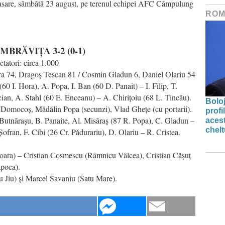
plasare, sâmbătă 23 august, pe terenul echipei AFC Câmpulung
ROM
BRĂVIȚA 3-2 (0-1)
tatori: circa 1.000
a 74, Dragoș Tescan 81 / Cosmin Gladun 6, Daniel Olariu 54
 I. Hora), A. Popa, I. Ban (60 D. Panait) – I. Filip, T.
ian, A. Stahl (60 E. Enceanu) – A. Chirițoiu (68 L. Tincău).
Bolo
el Domocoș, Mădălin Popa (secunzi), Vlad Ghețe (cu portarii).
profi
utnărașu, B. Panaite, Al. Misăraș (87 R. Popa), C. Gladun –
acest
chelt
ofran, F. Cibi (26 Cr. Pădurariu), D. Olariu – R. Cristea.
ara) – Cristian Cosmescu (Râmnicu Vâlcea), Cristian Cășuț
poca).
 Jiu) și Marcel Savaniu (Satu Mare).