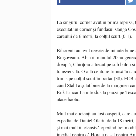
La singurul corner avut în prima repriză, 
executat un corner și fundașul stânga Cos
careului de 6 metri, la colțul scurt (0-1).
Bihorenii au avut nevoie de minute bune să
Brașoveanu. Abia în minutul 20 au generat 
dreaptă, Chirițoiu a trecut pe sub balon și
transversală. O altă centrare trimisă în ca
trimis pe colțul scurt în portar (38). FCB 
când Stahl a șutat bine de la marginea car
Erik Lincar l-a introdus la pauză pe Tesca
atace haotic.
Mult mai eficienți au fost oaspeții, care au
expediat de Daniel Olariu de la 18 metri, 
și mai mult în ofensivă operând trei modif
imediat pentru că Hora a pasat pentru Ange