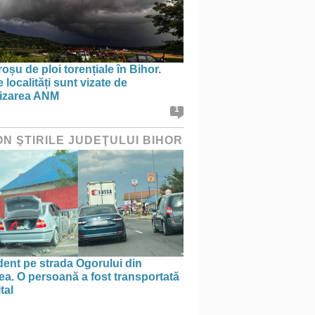
oșu de ploi torențiale în Bihor.
 localități sunt vizate de
tizarea ANM
1
ON ŞTIRILE JUDEŢULUI BIHOR
ent pe strada Ogorului din
a. O persoană a fost transportată
tal