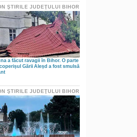
ON ŞTIRILE JUDEŢULUI BIHOR
na a făcut ravagii în Bihor. O parte
coperișul Gării Aleșd a fost smulsă
ânt
ON ŞTIRILE JUDEŢULUI BIHOR