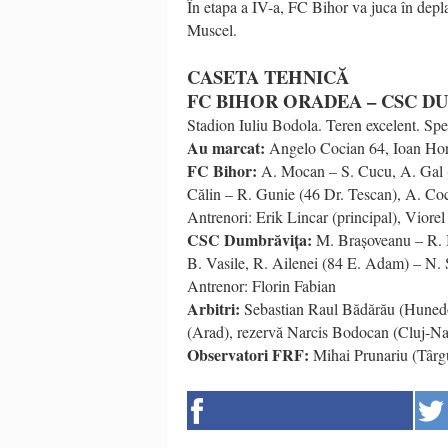
În etapa a IV-a, FC Bihor va juca în de
Muscel.
CASETA TEHNICĂ
FC BIHOR ORADEA – CSC DUM
Stadion Iuliu Bodola. Teren excelent. Spec
Au marcat:
Angelo Cocian 64, Ioan Hor
FC Bihor:
A. Mocan – S. Cucu, A. Gal (60
Călin – R. Gunie (46 Dr. Tescan), A. Coc
Antrenori: Erik Lincar (principal), Vior
CSC Dumbrăvița:
M. Brașoveanu – R. B
B. Vasile, R. Ailenei (84 E. Adam) – N. Ș
Antrenor: Florin Fabian
Arbitri:
Sebastian Raul Bădărău (Hunedo
(Arad), rezervă Narcis Bodocan (Cluj-Na
Observatori FRF:
Mihai Prunariu (Târgu