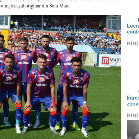
tru mijlocașul originar din Satu Mare.
Locui
cont
BIH
Între
zona
BIH